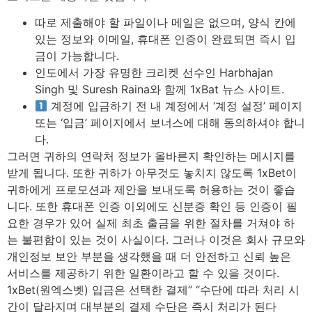
따로 제출해야 할 파일이나 메일은 없으며, 양식 칸에
있는 정보와 이메일, 휴대폰 인증이 완료되면 즉시 입
금이 가능합니다.
인도에서 가장 유명한 크리켓 선수인 Harbhajan
Singh 및 Suresh Raina와 함께 1xBat 뉴스 사이트.
계정에 입금하기 전 내 계정에서 ‘계정 설정’ 페이지
또는 ‘입금’ 페이지에서 보너스에 대해 동의하셔야 합니
다.
그러면 귀하의 연락처 정보가 올바른지 확인하는 메시지를
받게 됩니다. 또한 귀하가 아무것도 놓치지 않도록 1xBet이
귀하에게 프로모션과 제안을 보내도록 허용하는 것이 좋습
니다. 또한 휴대폰 인증 이외에도 신분증 확인 등 인증이 필
요한 경우가 있어 실제 최초 출금을 위한 절차를 거쳐야 하
는 불편함이 있는 것이 사실이다. 그러나 이것은 회사 규모와
개인정보 보안 부분을 생각했을 때 더 안전하고 신뢰 높은
서비스를 제공하기 위한 일환이라고 할 수 있을 것이다.
1xBet(원엑스벳) 입금은 선택한 결제” “수단에 따라 처리 시
간이 달라지며 대부분의 결제 수단은 즉시 처리가 된다