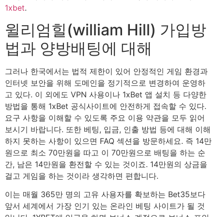
1xbet
.
윌리엄힐(william Hill) 가입방
법과 양방배팅에 대해
그러나 한국에서는 법적 제한이 있어 안정적인 게임 환경과
인터넷 보안을 위해 도메인을 정기적으로 변경하여 운영하
고 있다. 이 외에도 VPN 사용이나 1xBet 앱 설치 등 다양한
방법을 통해 1xBet 공식사이트에 안전하게 접속할 수 있다.
요구 사항을 이해할 수 있도록 주요 이용 약관을 모두 읽어
보시기 바랍니다. 또한 베팅, 입금, 인출 방법 등에 대해 이해
하지 못하는 사항이 있으면 FAQ 섹션을 방문하세요. 즉 14만
원으로 최소 70만원을 따고 이 70만원으로 배팅을 하는 순
간, 남은 14만원을 환전할 수 있는 것이죠. 14만원의 상금을
걸고 게임을 하는 것이라 생각하면 편합니다.
이는 매월 365만 명의 고유 사용자를 확보하는 Bet35보다
앞서 세계에서 가장 인기 있는 온라인 베팅 사이트가 될 것