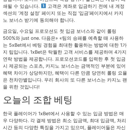
쇄될 수 있습니다.
고객은 계좌로 입금하기 전에 내 계정
섹션의 ‘계정 설정’ 페이지 또는 직접 ‘입금’페이지에서 카지
노 보너스 받기에 동의해야 합니다.
금요일, 수요일 프로모션도 첫 입금 보너스와 같이 롤링
500%와 just one. 다음은» «팀의 승패를 예측할 때 사용하
는 5xBet에서 베팅 경험을 최대한 활용하는 방법에 대한 1가
지 팁입니다. 1xBet은 탁월한 고객 서비스를 제공하며 4가지
연락 방법을 제공합니다. 프로모션코드를 입력한 후 첫 입금
시 제공되는 스포츠, 카지노 보너스는 금액적인 부분에 있어
혜택 차이가 상당하지만, 혜택이 다른 만큼 당연히 롤링 요율
은 천차만별입니다. 우리 회사의 또 다른 보너스는 카지노 팬
을 위한 것입니다!
오늘의 조합 베팅
한국 플레이어가 1xBet에서 사용할 수 있는 입금 방법은 매
우 다양하다. 각 결제 방법은 최소 입금액, 최대 입금액, 처리
시간 등의 다양한 특징을 가지고 있으며, 플레이어들은 자신