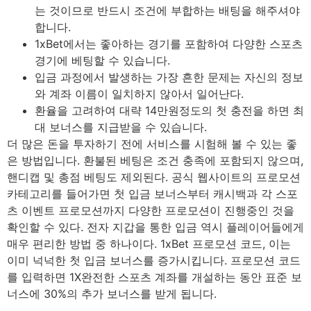
는 것이므로 반드시 조건에 부합하는 배팅을 해주셔야
합니다.
1xBet에서는 좋아하는 경기를 포함하여 다양한 스포츠
경기에 베팅할 수 있습니다.
입금 과정에서 발생하는 가장 흔한 문제는 자신의 정보
와 계좌 이름이 일치하지 않아서 일어난다.
환율을 고려하여 대략 14만원정도의 첫 충전을 하면 최
대 보너스를 지급받을 수 있습니다.
더 많은 돈을 투자하기 전에 서비스를 시험해 볼 수 있는 좋
은 방법입니다. 환불된 베팅은 조건 충족에 포함되지 않으며,
핸디캡 및 총점 베팅도 제외된다. 공식 웹사이트의 프로모션
카테고리를 들어가면 첫 입금 보너스부터 캐시백과 각 스포
츠 이벤트 프로모션까지 다양한 프로모션이 진행중인 것을
확인할 수 있다. 전자 지갑을 통한 입금 역시 플레이어들에게
매우 편리한 방법 중 하나이다. 1xBet 프로모션 코드, 이는
이미 넉넉한 첫 입금 보너스를 증가시킵니다. 프로모션 코드
를 입력하면 1X완전한 스포츠 계좌를 개설하는 동안 표준 보
너스에 30%의 추가 보너스를 받게 됩니다.