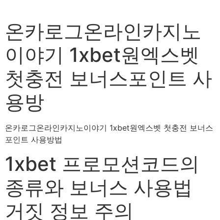
온카로그온라인카지노
이야기 1xbet원엑스벳
첫충전 보너스포인트 사
용방
온카로그온라인카지노이야기 1xbet원엑스벳 첫충전 보너스
포인트 사용방법
1xbet 프로모션코드의
종류와 보너스 사용법
거짓 정보 주의 ️