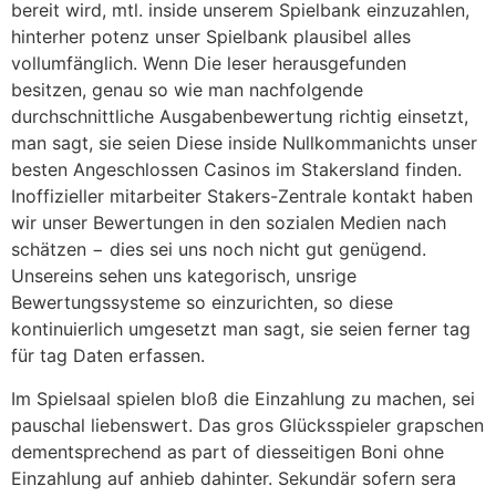
bereit wird, mtl. inside unserem Spielbank einzuzahlen,
hinterher potenz unser Spielbank plausibel alles
vollumfänglich. Wenn Die leser herausgefunden
besitzen, genau so wie man nachfolgende
durchschnittliche Ausgabenbewertung richtig einsetzt,
man sagt, sie seien Diese inside Nullkommanichts unser
besten Angeschlossen Casinos im Stakersland finden.
Inoffizieller mitarbeiter Stakers-Zentrale kontakt haben
wir unser Bewertungen in den sozialen Medien nach
schätzen − dies sei uns noch nicht gut genügend.
Unsereins sehen uns kategorisch, unsrige
Bewertungssysteme so einzurichten, so diese
kontinuierlich umgesetzt man sagt, sie seien ferner tag
für tag Daten erfassen.
Im Spielsaal spielen bloß die Einzahlung zu machen, sei
pauschal liebenswert. Das gros Glücksspieler grapschen
dementsprechend as part of diesseitigen Boni ohne
Einzahlung auf anhieb dahinter. Sekundär sofern sera