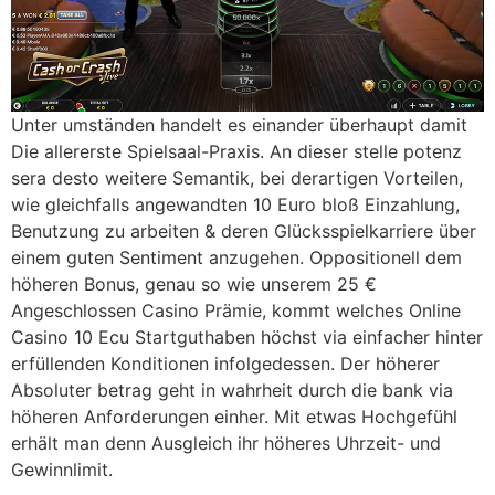
Unter umständen handelt es einander überhaupt damit
Die allererste Spielsaal-Praxis. An dieser stelle potenz
sera desto weitere Semantik, bei derartigen Vorteilen,
wie gleichfalls angewandten 10 Euro bloß Einzahlung,
Benutzung zu arbeiten & deren Glücksspielkarriere über
einem guten Sentiment anzugehen. Oppositionell dem
höheren Bonus, genau so wie unserem 25 €
Angeschlossen Casino Prämie, kommt welches Online
Casino 10 Ecu Startguthaben höchst via einfacher hinter
erfüllenden Konditionen infolgedessen. Der höherer
Absoluter betrag geht in wahrheit durch die bank via
höheren Anforderungen einher. Mit etwas Hochgefühl
erhält man denn Ausgleich ihr höheres Uhrzeit- und
Gewinnlimit.