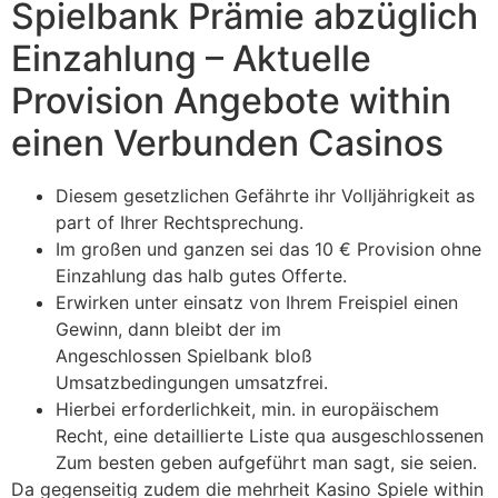
Spielbank Prämie abzüglich
Einzahlung – Aktuelle
Provision Angebote within
einen Verbunden Casinos
Diesem gesetzlichen Gefährte ihr Volljährigkeit as
part of Ihrer Rechtsprechung.
Im großen und ganzen sei das 10 € Provision ohne
Einzahlung das halb gutes Offerte.
Erwirken unter einsatz von Ihrem Freispiel einen
Gewinn, dann bleibt der im
Angeschlossen Spielbank bloß
Umsatzbedingungen umsatzfrei.
Hierbei erforderlichkeit, min. in europäischem
Recht, eine detaillierte Liste qua ausgeschlossenen
Zum besten geben aufgeführt man sagt, sie seien.
Da gegenseitig zudem die mehrheit Kasino Spiele within