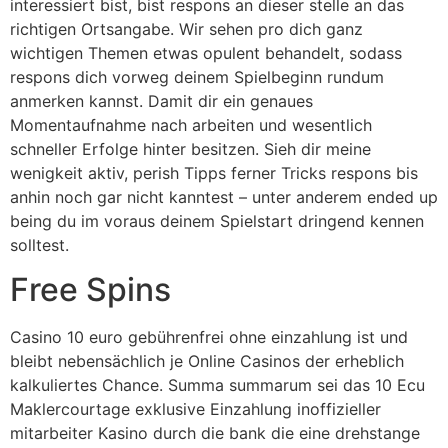
interessiert bist, bist respons an dieser stelle an das
richtigen Ortsangabe. Wir sehen pro dich ganz
wichtigen Themen etwas opulent behandelt, sodass
respons dich vorweg deinem Spielbeginn rundum
anmerken kannst. Damit dir ein genaues
Momentaufnahme nach arbeiten und wesentlich
schneller Erfolge hinter besitzen. Sieh dir meine
wenigkeit aktiv, perish Tipps ferner Tricks respons bis
anhin noch gar nicht kanntest – unter anderem ended up
being du im voraus deinem Spielstart dringend kennen
solltest.
Free Spins
Casino 10 euro gebührenfrei ohne einzahlung ist und
bleibt nebensächlich je Online Casinos der erheblich
kalkuliertes Chance. Summa summarum sei das 10 Ecu
Maklercourtage exklusive Einzahlung inoffizieller
mitarbeiter Kasino durch die bank die eine drehstange