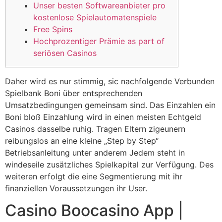
Unser besten Softwareanbieter pro
kostenlose Spielautomatenspiele
Free Spins
Hochprozentiger Prämie as part of
seriösen Casinos
Daher wird es nur stimmig, sic nachfolgende Verbunden
Spielbank Boni über entsprechenden
Umsatzbedingungen gemeinsam sind. Das Einzahlen ein
Boni bloß Einzahlung wird in einen meisten Echtgeld
Casinos dasselbe ruhig. Tragen Eltern zigeunern
reibungslos an eine kleine „Step by Step“
Betriebsanleitung unter anderem Jedem steht in
windeseile zusätzliches Spielkapital zur Verfügung.
Des
weiteren erfolgt die eine Segmentierung mit ihr
finanziellen Voraussetzungen ihr User.
Casino Boocasino App |