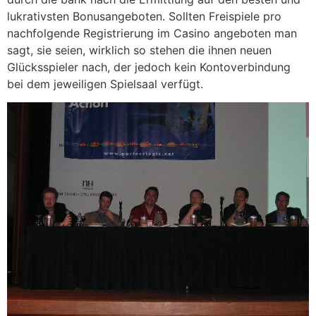
lukrativsten Bonusangeboten. Sollten Freispiele pro
nachfolgende Registrierung im Casino angeboten man
sagt, sie seien, wirklich so stehen die ihnen neuen
Glücksspieler nach, der jedoch kein Kontoverbindung
bei dem jeweiligen Spielsaal verfügt.