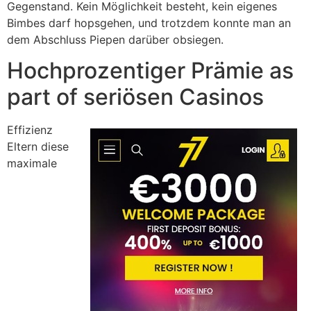
Gegenstand. Kein Möglichkeit besteht, kein eigenes
Bimbes darf hopsgehen, und trotzdem konnte man an
dem Abschluss Piepen darüber obsiegen.
Hochprozentiger Prämie as
part of seriösen Casinos
Effizienz
Eltern diese
maximale