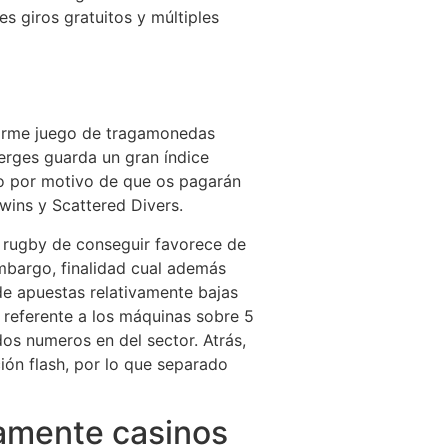
es giros gratuitos y múltiples
enorme juego de tragamonedas
merges guarda un gran índice
co por motivo de que os pagarán
wins y Scattered Divers.
 rugby de conseguir favorece de
mbargo, finalidad cual además
 de apuestas relativamente bajas
 referente a los máquinas sobre 5
dos numeros en del sector. Atrás,
ión flash, por lo que separado
amente casinos