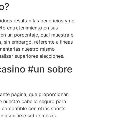
to?
iduos resultan las beneficios y no
to entretenimiento en sus
en un porcentaje, cual muestra el
 sin embargo, referente a líneas
dumentarias nuestro mismo
ealizar superiores elecciones.
casino #un sobre
urante página, que proporcionan
e nuestro cabello seguro para
 compatible con otras sports.
an asociarse sobre mesas