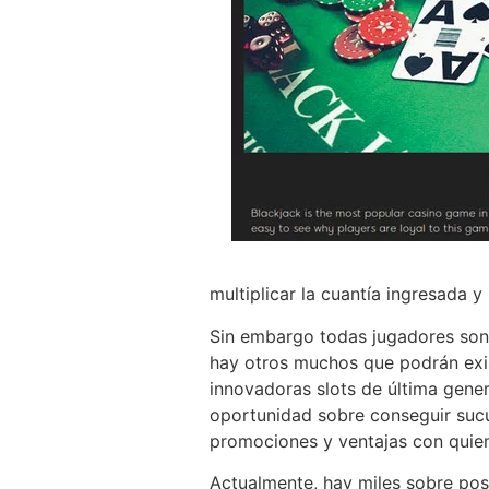
multiplicar la cuantía ingresada 
Sin embargo todas jugadores son p
hay otros muchos que podrán exis
innovadoras slots de última gene
oportunidad sobre conseguir sucu
promociones y ventajas con quien
Actualmente, hay miles sobre pos