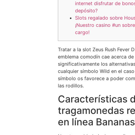
internet disfrutar de bono
depósito?
Slots regalado sobre Hous
¡Nuestro casino #un sobre 
cargo!
Tratar a la slot Zeus Rush Fever D
emblema comodín cae acerca de c
significativamente los alternati
cualquier símbolo Wild en el cas
símbolo os favorece a poder comb
las rodillos.
Características d
tragamonedas re
en línea Banana