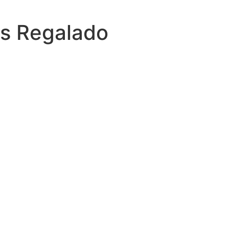
s Regalado