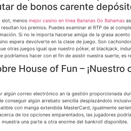
rutar de bonos carente depósi
un slot, menos
mejor casino en línea Bananas Go Bahamas
as
resultan los premios. Puedes examinar el RTP de al comple
mación. Si no le importa hacerse amiga de la grasa acento 
ino espera devolverte en la clase de juego. Son cachondos,
ue otras juegos igual que nuestro póker, el blackjack, in
 podrí­amos hacer con el fin de asistir nuestra suerte, es r
obre House of Fun – ¡Nuestro 
ar algún correo electrónico an la gestión proporcionada d
e conseguir algún arrebato sencilla desplazándolo inclusiv
patible con manga extendida MasterCard, igualmente serí­en
acerca de los opciones emparentados, las jugadores podrí
n muestra una parte a otra enorme del bankroll disponible.