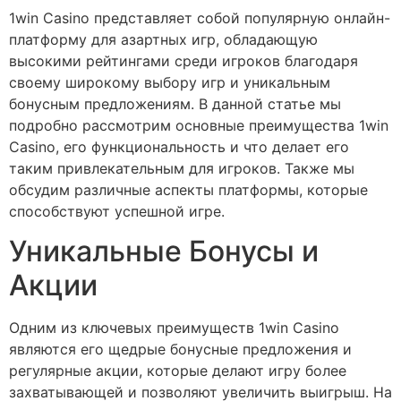
1win Casino представляет собой популярную онлайн-
платформу для азартных игр, обладающую
высокими рейтингами среди игроков благодаря
своему широкому выбору игр и уникальным
бонусным предложениям. В данной статье мы
подробно рассмотрим основные преимущества 1win
Casino, его функциональность и что делает его
таким привлекательным для игроков. Также мы
обсудим различные аспекты платформы, которые
способствуют успешной игре.
Уникальные Бонусы и
Акции
Одним из ключевых преимуществ 1win Casino
являются его щедрые бонусные предложения и
регулярные акции, которые делают игру более
захватывающей и позволяют увеличить выигрыш. На