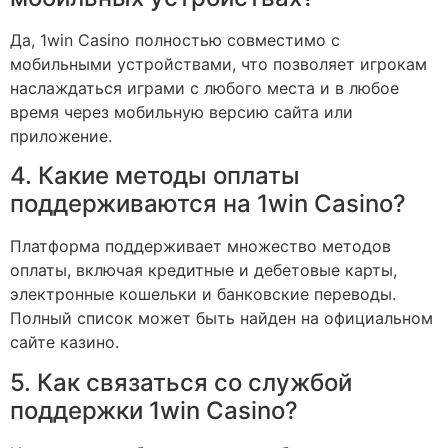
Да, 1win Casino полностью совместимо с
мобильными устройствами, что позволяет игрокам
наслаждаться играми с любого места и в любое
время через мобильную версию сайта или
приложение.
4. Какие методы оплаты
поддерживаются на 1win Casino?
Платформа поддерживает множество методов
оплаты, включая кредитные и дебетовые карты,
электронные кошельки и банковские переводы.
Полный список может быть найден на официальном
сайте казино.
5. Как связаться со службой
поддержки 1win Casino?