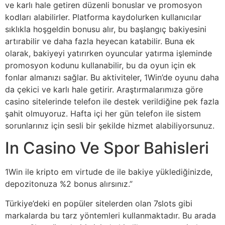
ve karlı hale getiren düzenli bonuslar ve promosyon
kodları alabilirler. Platforma kaydolurken kullanıcılar
sıklıkla hoşgeldin bonusu alır, bu başlangıç bakiyesini
artırabilir ve daha fazla heyecan katabilir. Buna ek
olarak, bakiyeyi yatırırken oyuncular yatırma işleminde
promosyon kodunu kullanabilir, bu da oyun için ek
fonlar almanızı sağlar. Bu aktiviteler, 1Win’de oyunu daha
da çekici ve karlı hale getirir. Araştırmalarımıza göre
casino sitelerinde telefon ile destek verildiğine pek fazla
şahit olmuyoruz. Hafta içi her gün telefon ile sistem
sorunlarınız için sesli bir şekilde hizmet alabiliyorsunuz.
In Casino Ve Spor Bahisleri
1Win ile kripto em virtude de ile bakiye yüklediğinizde,
depozitonuza %2 bonus alırsınız.”
Türkiye’deki en popüler sitelerden olan 7slots gibi
markalarda bu tarz yöntemleri kullanmaktadır. Bu arada