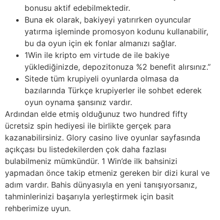
bonusu aktif edebilmektedir.
Buna ek olarak, bakiyeyi yatırırken oyuncular
yatırma işleminde promosyon kodunu kullanabilir,
bu da oyun için ek fonlar almanızı sağlar.
1Win ile kripto em virtude de ile bakiye
yüklediğinizde, depozitonuza %2 benefit alırsınız.”
Sitede tüm krupiyeli oyunlarda olmasa da
bazılarında Türkçe krupiyerler ile sohbet ederek
oyun oynama şansınız vardır.
Ardından elde etmiş olduğunuz two hundred fifty
ücretsiz spin hediyesi ile birlikte gerçek para
kazanabilirsiniz. Glory casino live oyunlar sayfasında
açıkçası bu listedekilerden çok daha fazlası
bulabilmeniz mümkündür. 1 Win’de ilk bahsinizi
yapmadan önce takip etmeniz gereken bir dizi kural ve
adım vardır. Bahis dünyasıyla en yeni tanışıyorsanız,
tahminlerinizi başarıyla yerleştirmek için basit
rehberimize uyun.