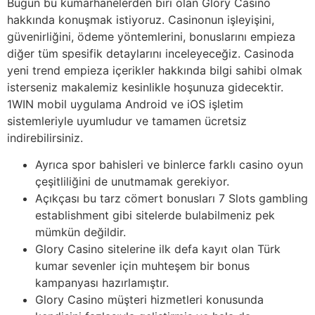
Bugün bu kumarhanelerden biri olan Glory Casino
hakkında konuşmak istiyoruz. Casinonun işleyişini,
güvenirliğini, ödeme yöntemlerini, bonuslarını empieza
diğer tüm spesifik detaylarını inceleyeceğiz. Casinoda
yeni trend empieza içerikler hakkında bilgi sahibi olmak
isterseniz makalemiz kesinlikle hoşunuza gidecektir.
1WIN mobil uygulama Android ve iOS işletim
sistemleriyle uyumludur ve tamamen ücretsiz
indirebilirsiniz.
Ayrıca spor bahisleri ve binlerce farklı casino oyun
çeşitliliğini de unutmamak gerekiyor.
Açıkçası bu tarz cömert bonusları 7 Slots gambling
establishment gibi sitelerde bulabilmeniz pek
mümkün değildir.
Glory Casino sitelerine ilk defa kayıt olan Türk
kumar sevenler için muhteşem bir bonus
kampanyası hazırlamıştır.
Glory Casino müşteri hizmetleri konusunda