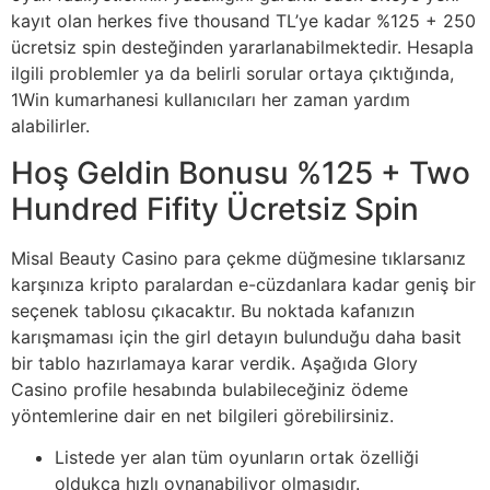
kayıt olan herkes five thousand TL’ye kadar %125 + 250
ücretsiz spin desteğinden yararlanabilmektedir. Hesapla
ilgili problemler ya da belirli sorular ortaya çıktığında,
1Win kumarhanesi kullanıcıları her zaman yardım
alabilirler.
Hoş Geldin Bonusu %125 + Two
Hundred Fifity Ücretsiz Spin
Misal Beauty Casino para çekme düğmesine tıklarsanız
karşınıza kripto paralardan e-cüzdanlara kadar geniş bir
seçenek tablosu çıkacaktır. Bu noktada kafanızın
karışmaması için the girl detayın bulunduğu daha basit
bir tablo hazırlamaya karar verdik. Aşağıda Glory
Casino profile hesabında bulabileceğiniz ödeme
yöntemlerine dair en net bilgileri görebilirsiniz.
Listede yer alan tüm oyunların ortak özelliği
oldukça hızlı oynanabiliyor olmasıdır.