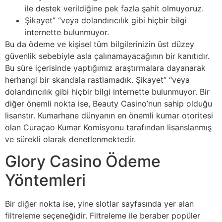
ile destek verildiğine pek fazla şahit olmuyoruz.
Şikayet” “veya dolandırıcılık gibi hiçbir bilgi
internette bulunmuyor.
Bu da ödeme ve kişisel tüm bilgilerinizin üst düzey
güvenlik sebebiyle asla çalınamayacağının bir kanıtıdır.
Bu süre içerisinde yaptığımız araştırmalara dayanarak
herhangi bir skandala rastlamadık. Şikayet” “veya
dolandırıcılık gibi hiçbir bilgi internette bulunmuyor. Bir
diğer önemli nokta ise, Beauty Casino’nun sahip olduğu
lisanstır. Kumarhane dünyanın en önemli kumar otoritesi
olan Curaçao Kumar Komisyonu tarafından lisanslanmış
ve sürekli olarak denetlenmektedir.
Glory Casino Ödeme
Yöntemleri
Bir diğer nokta ise, yine slotlar sayfasında yer alan
filtreleme seçeneğidir. Filtreleme ile beraber popüler