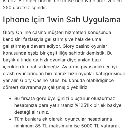
isteriz. Bir diğer önemli nokta ise bedava olarak verilen
250 ücretsiz spindir.
Iphone Için 1win Sah Uygulama
Glory On line casino müşteri hizmetleri konusunda
kendisini fazlasıyla geliştirmiş ve hala de uma
geliştirmeye devam ediyor. Glory casino oyunlar
konusunda eşsiz bir çeşitliliğe sahiptir demiştik. Bu
başlık altında da hızlı oyunlar diye anılan bazı
içeriklerden bahsedeceğiz. Aviatrix, piyasadaki en iyi
crash oyunlarından biri olarak hızlı oyunlar kategorisinde
yer alır. Glory Casino sitesi bu konuda olabildiğince
cömert davranmaya çalışmış diyebiliriz.
Bu fırsata göre üyeliğinizi oluşturur oluşturmaz
hesabınıza para yatırırsanız %125’lik bir ek bakiye
desteği alırsınız.
Tüm bunlara ek olarak, oyuncular hesaplarına
minimum 85 TL maksimum ise 5000 TL yatırarak