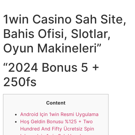
1win Casino Sah Site,
Bahis Ofisi, Slotlar,
Oyun Makineleri”
“2024 Bonus 5 +
250fs
Content
Android Için 1win Resmi Uygulama
Hoş Geldin Bonusu %125 + Two
Hundred And Fifty Ücretsiz Spin