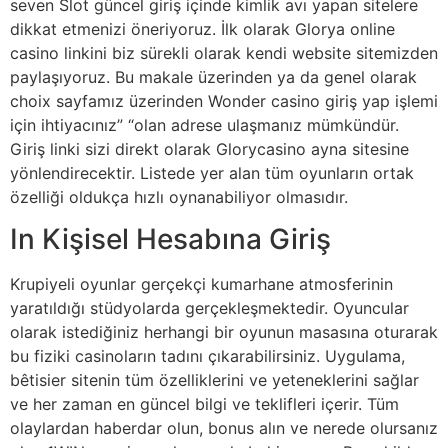
seven Slot güncel giriş içinde kimlik avı yapan sitelere
dikkat etmenizi öneriyoruz. İlk olarak Glorya online
casino linkini biz sürekli olarak kendi website sitemizden
paylaşıyoruz. Bu makale üzerinden ya da genel olarak
choix sayfamız üzerinden Wonder casino giriş yap işlemi
için ihtiyacınız” “olan adrese ulaşmanız mümkündür.
Giriş linki sizi direkt olarak Glorycasino ayna sitesine
yönlendirecektir. Listede yer alan tüm oyunların ortak
özelliği oldukça hızlı oynanabiliyor olmasıdır.
In Kişisel Hesabına Giriş
Krupiyeli oyunlar gerçekçi kumarhane atmosferinin
yaratıldığı stüdyolarda gerçekleşmektedir. Oyuncular
olarak istediğiniz herhangi bir oyunun masasına oturarak
bu fiziki casinoların tadını çıkarabilirsiniz. Uygulama,
bêtisier sitenin tüm özelliklerini ve yeteneklerini sağlar
ve her zaman en güncel bilgi ve teklifleri içerir. Tüm
olaylardan haberdar olun, bonus alın ve nerede olursanız