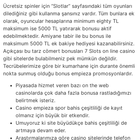
Ücretsiz spinler için “Slotlar” sayfasındaki tüm oyunları
dilediğiniz gibi kullanma şansınız vardır. Tüm bunlara ek
olarak, oyuncular hesaplarına minimum eighty TL
maksimum ise 5000 TL yatırarak bonusu aktif
edebilmektedir. Amiyane tabir ile bu bonus ile
maksimum 5000 TL ek bakiye hediyesi kazanabilirsiniz.
Açıkçası bu tarz cömert bonusları 7 Slots on line casino
gibi sitelerde bulabilmeniz pek mümkün değildir.
Tecrübelerimize göre bir kumarhane için durante önemli
nokta sunmuş olduğu bonus empieza promosyonlardır.
Piyasada hizmet veren bazı on the web
casinolarda çok daha fazla bonusa rastladığımızı
belirtmek isteriz.
Casino empieza spor bahis çeşitliliği de kayıt
olmanız için büyük bir etkendir.
Umuyoruz ki site büyüdükçe bahis çeşitliliği de
artmaya devam eder.
Araştırmalarımıza göre casino sitelerinde telefon