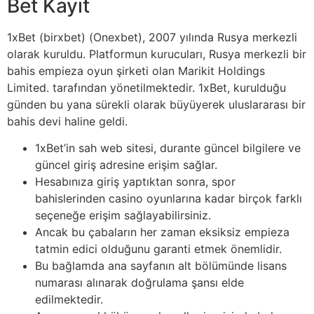
Bet Kayıt
1xBet (birxbet) (Onexbet), 2007 yılında Rusya merkezli
olarak kuruldu. Platformun kurucuları, Rusya merkezli bir
bahis empieza oyun şirketi olan Marikit Holdings
Limited. tarafından yönetilmektedir. 1xBet, kurulduğu
günden bu yana sürekli olarak büyüyerek uluslararası bir
bahis devi haline geldi.
1xBet’in sah web sitesi, durante güncel bilgilere ve
güncel giriş adresine erişim sağlar.
Hesabınıza giriş yaptıktan sonra, spor
bahislerinden casino oyunlarına kadar birçok farklı
seçeneğe erişim sağlayabilirsiniz.
Ancak bu çabaların her zaman eksiksiz empieza
tatmin edici olduğunu garanti etmek önemlidir.
Bu bağlamda ana sayfanın alt bölümünde lisans
numarası alınarak doğrulama şansı elde
edilmektedir.