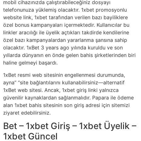
mobil cihazınızda çalıştırabileceğiniz dosyayı
telefonunuza yüklemiş olacaktır. 1xbet promosyonlu
website link, 1xbet tarafından verilen bazı bayiliklere
özel bonus kampanyaları içermektedir. Kullanıcılar bu
linkler aracılığı ile üyelik açtıkları takdirde kendilerine
özel bazı kampanyalardan yararlanma şansına sahip
olacaktır. 1xBet 3 years ago yılında kuruldu ve son
yıllarda dünyanın en önde gelen bahis şirketlerinden biri
haline gelmeyi başardı.
1xBet resmi web sitesinin engellenmesi durumunda,
ayna” “site bağlantılarını kullanabilirsiniz—alternatif
1xBet web sitesi. Ancak, 1xbet giriş linki yalnızca
güvenilir kaynaklardan sağlanmalıdır. Papara ile ödeme
alan 1xbet bahis sitesinin son giriş adresi için sitemizi
ziyaret edebilirsiniz.
Bet – 1xbet Giriş – 1xbet Üyelik –
1xbet Güncel