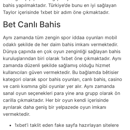
bahis yapılmaktadır. Türkiye’de bunu en iyi sağlayan
Taylor içerisinde 1xbet bir adım öne çıkmaktadır.
Bet Canlı Bahis
Aynı zamanda tüm zengin spor iddaa oyunları mobil
odaklı şekilde de her daim bahis imkanı vermektedir.
Dünya çapında en çok oyun zenginliği sağlayan bahis
kuruluşlarından biri olarak 1xbet öne çıkmaktadır. Aynı
zamanda düzenli şekilde sağlamış olduğu hizmet
kullanıcıları güven vermektedir. Bu bağlamda bêtisier
kategori olarak spor bahis oyunları, canlı bahis, casino
ve canlı kısmına gibi oyunlar yer alır. Aynı zamanda
sanal oyun seçenekleri para yine ana grupp olarak ön
carilla çıkmaktadır. Her bir oyun kendi içerisinde
ayrılarak daha geniş bir yelpazede oyun imkanı
vermektedir.
1xbet’i taklit eden fake sayfa hazırlayan sitelere