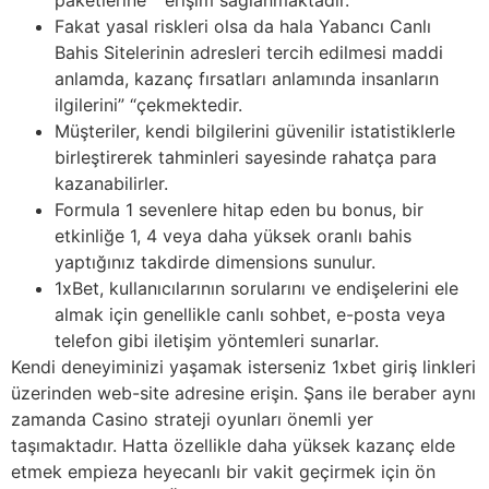
paketlerine” “erişim sağlanmaktadır.
Fakat yasal riskleri olsa da hala Yabancı Canlı
Bahis Sitelerinin adresleri tercih edilmesi maddi
anlamda, kazanç fırsatları anlamında insanların
ilgilerini” “çekmektedir.
Müşteriler, kendi bilgilerini güvenilir istatistiklerle
birleştirerek tahminleri sayesinde rahatça para
kazanabilirler.
Formula 1 sevenlere hitap eden bu bonus, bir
etkinliğe 1, 4 veya daha yüksek oranlı bahis
yaptığınız takdirde dimensions sunulur.
1xBet, kullanıcılarının sorularını ve endişelerini ele
almak için genellikle canlı sohbet, e-posta veya
telefon gibi iletişim yöntemleri sunarlar.
Kendi deneyiminizi yaşamak isterseniz 1xbet giriş linkleri
üzerinden web-site adresine erişin. Şans ile beraber aynı
zamanda Casino strateji oyunları önemli yer
taşımaktadır. Hatta özellikle daha yüksek kazanç elde
etmek empieza heyecanlı bir vakit geçirmek için ön