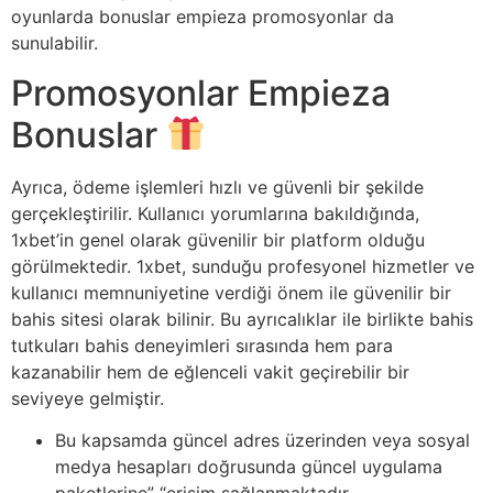
oyunlarda bonuslar empieza promosyonlar da
sunulabilir.
Promosyonlar Empieza
Bonuslar
Ayrıca, ödeme işlemleri hızlı ve güvenli bir şekilde
gerçekleştirilir. Kullanıcı yorumlarına bakıldığında,
1xbet’in genel olarak güvenilir bir platform olduğu
görülmektedir. 1xbet, sunduğu profesyonel hizmetler ve
kullanıcı memnuniyetine verdiği önem ile güvenilir bir
bahis sitesi olarak bilinir. Bu ayrıcalıklar ile birlikte bahis
tutkuları bahis deneyimleri sırasında hem para
kazanabilir hem de eğlenceli vakit geçirebilir bir
seviyeye gelmiştir.
Bu kapsamda güncel adres üzerinden veya sosyal
medya hesapları doğrusunda güncel uygulama