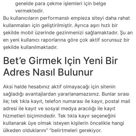
genelde para çekme işlemleri için belge
vermektedir.
Bu kullanıcıların performanslı empieza siteyi daha rahat
kullanmaları için geliştirilmiştir. Ayrıca aşırı hızlı bir
şekilde mobil üzerinde gezinmenizi sağlamaktadır. Şu an
en yeni kullanıcı raporlarına göre çok aktif sorunsuz bir
şekilde kullanılmaktadır.
Bet’e Girmek Için Yeni Bir
Adres Nasıl Bulunur
Aksi halde hesabınız aktif olmayacağı için sitenin
sağladığı avantajlardan yararlanamazsınız. Bunlar sırası
ile; tek tıkla kayıt, telefon numarası ile kayır, postal mail
adresi ile kayıt ve sosyal medya aracılığı ile kayıt
hizmetleri biçimindedir. Tek tıkla kayır seçeneğini
kullanarak üye olmak isteyen kişilerin öncelikle hangi
ülkeden olduklarını” “belirtmeleri gerekiyor.