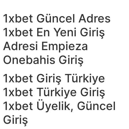
1xbet Güncel Adres
1xbet En Yeni Giriş
Adresi Empieza
Onebahis Giriş
1xbet Giriş Türkiye
1xbet Türkiye Giriş
1xbet Üyelik, Güncel
Giriş