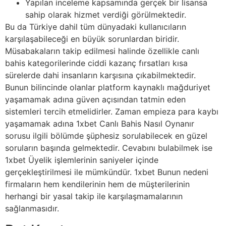
Yapılan inceleme kapsamında gerçek bir lisansa
sahip olarak hizmet verdiği görülmektedir.
Bu da Türkiye dahil tüm dünyadaki kullanıcıların
karşılaşabileceği en büyük sorunlardan biridir.
Müsabakaların takip edilmesi halinde özellikle canlı
bahis kategorilerinde ciddi kazanç fırsatları kısa
sürelerde dahi insanların karşısına çıkabilmektedir.
Bunun bilincinde olanlar platform kaynaklı mağduriyet
yaşamamak adına güven açısından tatmin eden
sistemleri tercih etmelidirler. Zaman empieza para kaybı
yaşamamak adına 1xbet Canlı Bahis Nasıl Oynanır
sorusu ilgili bölümde şüphesiz sorulabilecek en güzel
soruların başında gelmektedir. Cevabını bulabilmek ise
1xbet Üyelik işlemlerinin saniyeler içinde
gerçekleştirilmesi ile mümkündür. 1xbet Bunun nedeni
firmaların hem kendilerinin hem de müşterilerinin
herhangi bir yasal takip ile karşılaşmamalarının
sağlanmasıdır.