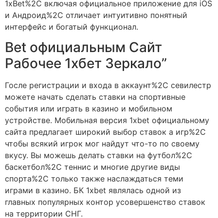
1xBet%2C включая официальное приложение для iOS
и Андроид%2C отличает интуитивно понятный
интерфейс и богатый функционал.
Bet официальным Сайт
Рабочее 1хбет Зеркало”
Госле регистрации и входа в аккаунт%2C севилестр
можете начать сделать ставки на спортивные
события или играть в казино и мобильном
устройстве. Мобильная версия 1xbet официальному
сайта предлагает широкий выбор ставок а игр%2C
чтобы всякий игрок мог найдут что-то по своему
вкусу. Вы можешь делать ставки на футбол%2C
баскетбол%2C теннис и многие другие виды
спорта%2C только также наслаждаться теми
играми в казино. БК 1xbet являлась одной из
главных популярных контор усовершенство ставок
на территории СНГ.