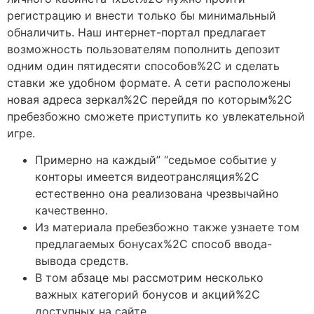
регистрацию и внести только бы минимальный
обналичить. Наш интернет-портал предлагает
возможность пользователям пополнить депозит
одним один пятидесяти способов%2C и сделать
ставки же удобном формате. А сети расположены
новая адреса зеркал%2C перейдя по которым%2C
пребезбожно сможете приступить ко увлекательной
игре.
Примерно на каждый” “седьмое событие у
конторы имеется видеотрансляция%2C
естественно она реализована чрезвычайно
качественно.
Из материала пребезбожно также узнаете том
предлагаемых бонусах%2C способ ввода-
вывода средств.
В том абзаце мы рассмотрим несколько
важных категорий бонусов и акций%2C
доступных на сайте.