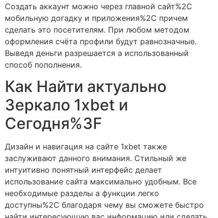
Создать аккаунт можно через главной сайт%2C
мобильную догадку и приложения%2C причем
сделать это посетителям. При любом методом
оформления счёта профили будут равнозначные.
Выведя деньги разрешается а использованный
способ пополнения.
Как Найти актуально
Зеркало 1xbet и
Сегодня%3F
Дизайн и навигация на сайте 1xbet также
заслуживают данного внимания. Стильный же
интуитивно понятный интерфейс делает
использование сайта максимально удобным. Все
необходимые разделы а функции легко
доступны%2C благодаря чему вы сможете быстро
найти интересующую вас информацию или сделать