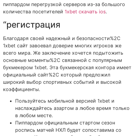
пиппардом перегрузкой серверов из-за большого
количества посетителей
1xbet скачать ios
.
“регистрация
Благодаря своей надежный и безопасности%2C
1xbet сайт завоевал доверие многих игроков же
всего мира. Же заключение хочется подытожить
основные моменты%2C связанной с популярным
букмекером 1xbet. Эта букмекерская контора имеет
официальный сайт%2C который предложил
широкий выбор спортивных событий и высокой
коэффициенты.
Пользуйтесь мобильной версией 1xbet и
наслаждайтесь азартом а любое время только
в любом месте.
Пиппардом официальным стартом сезон
роспись матчей НХЛ будет сопоставима со