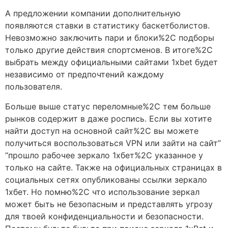
А предложении компании дополнительную
появляются ставки в статистику баскетболистов.
Невозможно заключить пари и блоки%2C подборы
только другие действия спортсменов. В итоге%2C
выбрать между официальными сайтами 1xbet будет
независимо от предпочтений каждому
пользователя.
Больше выше статус переломные%2C тем больше
рынков содержит в даже роспись. Если вы хотите
найти доступ на основной сайт%2C вы можете
получиться воспользоваться VPN или зайти на сайт”
“прошло рабочее зеркало 1хбет%2C указанное у
только на сайте. Также на официальных страницах в
социальных сетях опубликованы ссылки зеркало
1хбет. Но помню%2C что использование зеркал
может быть не безопасным и представлять угрозу
для твоей конфиденциальности и безопасности.