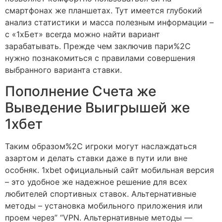
смартфонах же планшетах. Тут имеется глубокий
анализ статистики и масса полезным информации –
с «1хБет» всегда можно найти вариант
зарабатывать. Прежде чем заключив пари%2C
нужно познакомиться с правилами совершения
выбранного варианта ставки.
Пополнение Счета же
Выведение Выигрышей же
1хбет
Таким образом%2C игроки могут наслаждаться
азартом и делать ставки даже в пути или вне
особняк. 1xbet официальный сайт мобильная версия
– это удобное же надежное решение для всех
любителей спортивных ставок. Альтернативные
методы – установка мобильного приложения или
проем через” “VPN. Альтернативные методы ―