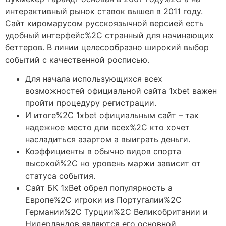
интерактивный рынок ставок вышел в 2011 году.
Сайт киромарусом русскоязычной версией есть
удобный интерфейс%2C странный для начинающих
беттеров. В линии целесообразно широкий выбор
событий с качественной росписью.
Для начала использующихся всех
возможностей официальной сайта 1xbet важен
пройти процедуру регистрации.
И итоге%2C 1xbet официальным сайт – так
надежное место дли всех%2C кто хочет
насладиться азартом а выиграть деньги.
Коэффициенты в обычно видов спорта
высокой%2C но уровень маржи зависит от
статуса события.
Сайт БК 1xBet обрел популярность а
Европе%2C игроки из Португалии%2C
Германии%2C Турции%2C Великобритании и
Нидерландов являются его основной