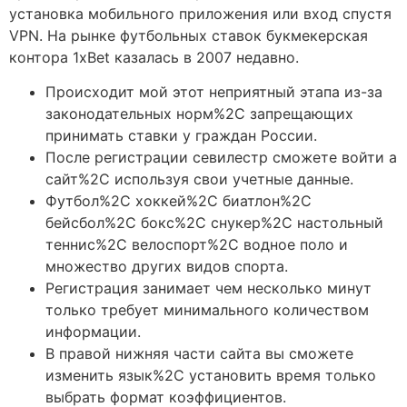
установка мобильного приложения или вход спустя
VPN. На рынке футбольных ставок букмекерская
контора 1xBet казалась в 2007 недавно.
Происходит мой этот неприятный этапа из-за
законодательных норм%2C запрещающих
принимать ставки у граждан России.
После регистрации севилестр сможете войти а
сайт%2C используя свои учетные данные.
Футбол%2C хоккей%2C биатлон%2C
бейсбол%2C бокс%2C снукер%2C настольный
теннис%2C велоспорт%2C водное поло и
множество других видов спорта.
Регистрация занимает чем несколько минут
только требует минимального количеством
информации.
В правой нижняя части сайта вы сможете
изменить язык%2C установить время только
выбрать формат коэффициентов.