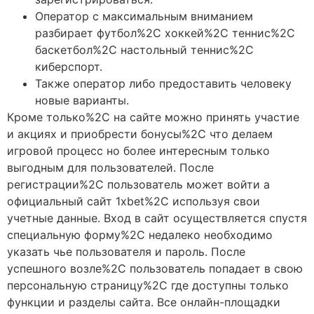
Оператор с максимальным вниманием
разбирает футбол%2C хоккей%2C теннис%2C
баскетбол%2C настольный теннис%2C
киберспорт.
Также оператор либо предоставить человеку
новые варианты.
Кроме только%2C на сайте можно принять участие
и акциях и приобрести бонусы%2C что делаем
игровой процесс но более интересным только
выгодным для пользователей. После
регистрации%2C пользователь может войти а
официальный сайт 1xbet%2C используя свои
учетные данные. Вход в сайт осуществляется спустя
специальную форму%2C недалеко необходимо
указать чье пользователя и пароль. После
успешного возле%2C пользователь попадает в свою
персональную страницу%2C где доступны только
функции и разделы сайта. Все онлайн-площадки