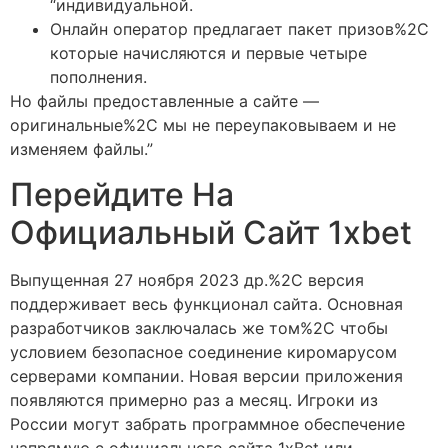
“индивидуальной.
Онлайн оператор предлагает пакет призов%2C
которые начисляются и первые четыре
пополнения.
Но файлы предоставленные а сайте —
оригинальные%2C мы не переупаковываем и не
изменяем файлы.”
Перейдите На
Официальный Сайт 1xbet
Выпущенная 27 ноября 2023 др.%2C версия
поддерживает весь функционал сайта. Основная
разработчиков заключалась же том%2C чтобы
условием безопасное соединение киромарусом
серверами компании. Новая версии приложения
появляются примерно раз а месяц. Игроки из
России могут забрать программное обеспечение
напрямую с официального сайта 1xBet или