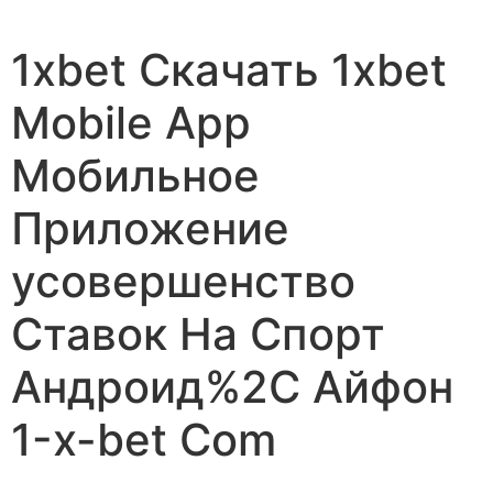
1xbet Скачать 1xbet
Mobile App
Мобильное
Приложение
усовершенство
Ставок На Спорт
Андроид%2C Айфон
1-x-bet Com