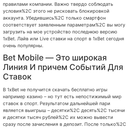
правилами компании. Важно твердо соблюдать
условия%2C этого не рисковать блокировкой
аккаунта. Убедившись%2C только смартфон
соответствует заявленным параметрам%2C вы могу
загрузить на мое устройство последнюю версию
1xBet. Лайв или Live ставки на спорт в 1xBet сегодня
очень популярны.
Bet Mobile — Это широкая
Линия И причем Событий Для
Ставок
В 1xBet не получится скачать бесплатно игры
например казино – но тут есть непостижимый мир
ставок в спорт. Результатом дальнейшей пари
является выигрыш – десятки%2C десять%2C тысячи
и десятки тысяч рублей%2C их можно вывести
сразу после зачисления в депозит. После только%2C