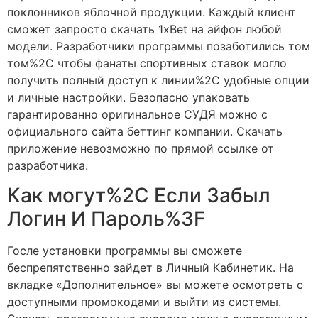
поклонников яблочной продукции. Каждый клиент
сможет запросто скачать 1xBet на айфон любой
модели. Разработчики программы позаботились том
том%2C чтобы фанаты спортивных ставок могло
получить полный доступ к линии%2C удобные опции
и личные настройки. Безопасно упаковать
гарантированно оригинальное СУДЯ можно с
официального сайта беттинг компании. Скачать
приложение невозможно по прямой ссылке от
разработчика.
Как могут%2C Если Забыл
Логин И Пароль%3F
Госле установки программы вы сможете
беспрепятственно зайдет в Личный Кабинетик. На
вкладке «Дополнительное» вы можете осмотреть с
доступными промокодами и выйти из системы.