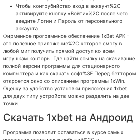
Чтобы контрубийство вход в аккаунт%2C
активируйте кнопку «Войти»%2C после чего
введите Логин и Пароль от персонального
аккаунта.
Фирменное программное обеспечение 1xBet APK –
это полезное приложение%2C которое смогу в
любой миг получить прямой доступ ко всем
игрушкам конторы. Где найти ссылку на скачивание
полной версии программы для стационарного
компьютера и как скачать софт%3F Перед беттором
откроется окно со описанием программы 1хWin.
Оценку за удобство установки приложения 1xbet
для двух типу устройств можно разделить на две
точки.
Скачать 1xbet на Андроид
Программа позволит оставаться в курсе самых
последних спортивных событий%2C а