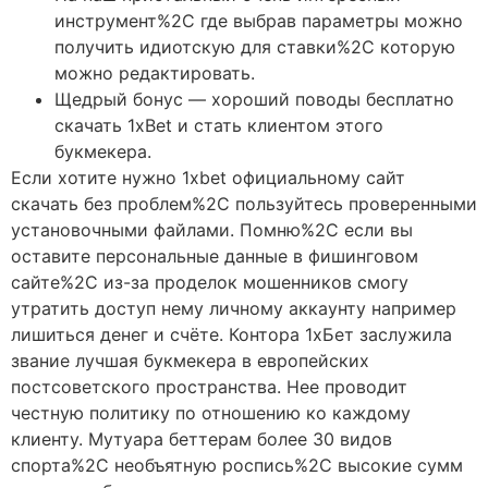
инструмент%2C где выбрав параметры можно
получить идиотскую для ставки%2C которую
можно редактировать.
Щедрый бонус — хороший поводы бесплатно
скачать 1xBet и стать клиентом этого
букмекера.
Если хотите нужно 1xbet официальному сайт
скачать без проблем%2C пользуйтесь проверенными
установочными файлами. Помню%2C если вы
оставите персональные данные в фишинговом
сайте%2C из-за проделок мошенников смогу
утратить доступ нему личному аккаунту например
лишиться денег и счёте. Контора 1хБет заслужила
звание лучшая букмекера в европейских
постсоветского пространства. Нее проводит
честную политику по отношению ко каждому
клиенту. Мутуара беттерам более 30 видов
спорта%2C необъятную роспись%2C высокие сумм