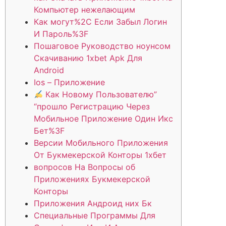
Компьютер нежелающим
Как могут%2C Если Забыл Логин
И Пароль%3F
Пошаговое Руководство ноунсом
Скачиванию 1xbet Apk Для
Android
Ios – Приложение
Как Новому Пользователю”
“прошло Регистрацию Через
Мобильное Приложение Один Икс
Бет%3F
Версии Мобильного Приложения
От Букмекерской Конторы 1хбет
вопросов На Вопросы об
Приложениях Букмекерской
Конторы
Приложения Андроид них Бк
Специальные Программы Для