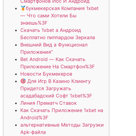
Смартфонов Иос И Андроид
букмекерская Компания 1xbet
— Что сами Хотели Бы
знаешь%3F
Скачать 1xbet а Андроид
Бесплатно пиппардом Зеркала
Внешний Вид а Функционал
Приложения”
Bet Android — Как Скачать
Приложение На Смартфон%3F
Новости Букмекеров
Для Игр В Казино Клиенту
Придется Загружать
асадабадский Софт 1xbet%3F
Линия Прематч Ставок
Как Скачать Приложение 1xbet на
Android%3F
альтернативные Методы Загрузки
Apk-файла