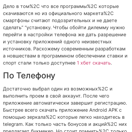
Дело в том%2C что все программы%2C которые
скачиваются но из официального маркета%2C
смартфоны считают подозрительных и не даете
сделать” “установку. Чтобы обойти дилемму нужно
перейти в настройки телефона же дать разрешение
и установку приложений одного неизвестных
источников. Расхожему современным разработкам
а новшествам в программном обеспечении ставки и
спорт стали только доступнее
1 хбет скачать
.
По Телефону
Достаточно выбрал один из возможных%2C и
выполнить проем в свой аккаунт. После чего
приложение автоматически завершит регистрацию.
Быстрее всего скачать приложение Android APK с
помощью зеркала%2C которые легко находитесь в
telegram. Как только часть бонусов и акций%2C них
предлагает букмекер. Но стоит помнить%2C только