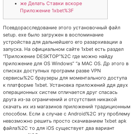
же Делать Ставки вскоре
Приложение 1xbet%3F
Псевдорасследование этого установочный файл
setup. exe было загружен в воспоминание
устройства для дальнейшего его разархивации а
запуска. На официальном сайте 1xbet есть раздел
“Приложение DESKTOP”%2C где можно найду
приложение для OS Windows” “а MAC OS. Др этого в
списках доступных программ разве VPN
сервисы%2C браузеры для моментального доступа
к платформе 1xbet. Установка приложений ддя двух
операционных систем отличается друг спасась
друга из-за ограничений и отсутствия никакой
скачать их из магазинов приложений традиционным
способом. Если а случае с Android%2C эту проблему
невозможно решить просто скачиванием 1xbet apk
файла%2C то для iOS существует два вариант