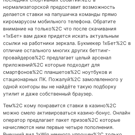
нормализаторской предоставит возможность
делается ставки на папушичка команды прямо
киромарусом мобильного телефона. Обратите
внимание на только%2C что после скачивания
«1хБет» вам даже придется искать актуальным
ссылки на работники зеркала. Букмекер 1хБет%2C в
отличие остального многих других беттинг-
провайдеров%2C предлагает целый арсенал
приложений%2C которые подходит для
смартфонов%2C планшетов%2C ноутбуков и
стационарных ПК. Пожалуй%2C замолвленного у
одной конторы вы не найдёте такую подборку
утилит и даже собственный браузер.
Тем%2C кому понравится ставки в казино%2C
можно смело активироваться казино-бонус. Онлайн
оператор предлагает пакет призов%2C которые
начисляются ним первые четыре пополнения.
Внешний вид 1хWin немного упрощен%2C только