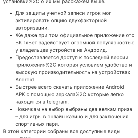
установки%2C о их мы расскажем выше.
Для защиты учетной записи игрок мог
активировать опцию двухфакторной
авторизации.
Же даже при том официальное приложение ото
БК 1хБет задействует огромной популярностью
у владельцев устройств на Андроид.
Предоставляется доступ к последней версии
приложения%2C которая условием удобство и
высокую производительность на устройствах
Android.
Быстрее всего скачать приложение Android
APK с помощью зеркала%2C которые легко
находится в telegram.
Новичкам на выбор выбраны два велкам приза
– для игры в онлайн казино и для заключения
спортивных пари.
В этой категории собраны все доступные виды