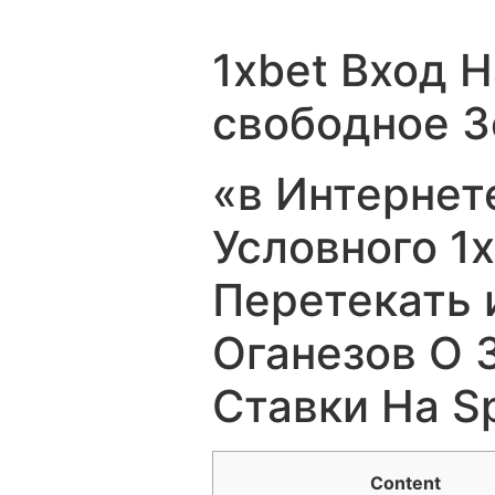
1xbet Вход 
свободное З
«в Интернет
Условного 1
Перетекать 
Оганезов О 
Ставки На Sp
Content