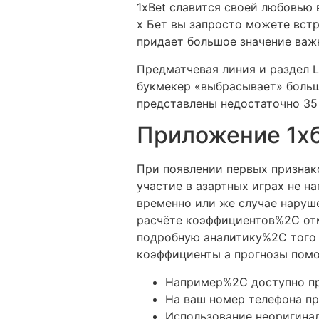
1xBet славится своей любовью
х Бет вы запросто можете встр
придает большое значение важ
Предматчевая линия и раздел L
букмекер «выбрасывает» боль
представлены недостаточно 35
Приложение 1хб
При появлении первых признак
участие в азартных играх не 
временно или же случае наруше
расчёте коэффициентов%2C отм
подробную аналитику%2C того
коэффициенты а прогнозы помо
Например%2C доступно пре
На ваш номер телефона пр
Использование неоригинал