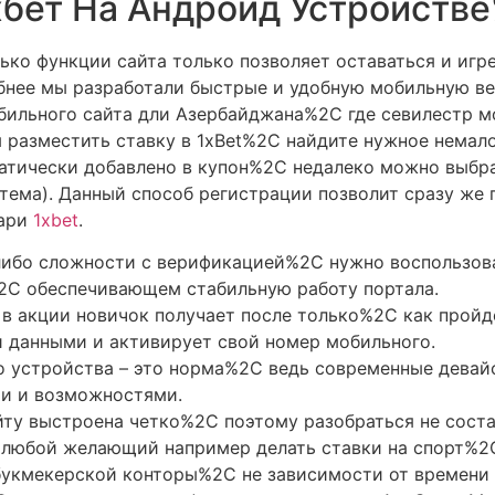
хбет На Андроид Устройств
ко функции сайта только позволяет оставаться и игре
бнее мы разработали быстрые и удобную мобильную ве
обильного сайта дли Азербайджана%2C где севилестр м
ы разместить ставку в 1xBet%2C найдите нужное немал
матически добавлено в купон%2C недалеко можно выбра
ема). Данный способ регистрации позволит сразу же п
пари
1xbet
.
либо сложности с верификацией%2C нужно воспользова
C обеспечивающем стабильную работу портала.
 в акции новичок получает после только%2C как прой
и данными и активирует свой номер мобильного.
го устройства – это норма%2C ведь современные дева
и и возможностями.
йту выстроена четко%2C поэтому разобраться не соста
любой желающий например делать ставки на спорт%2C 
укмекерской конторы%2C не зависимости от времени