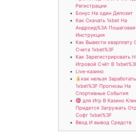
Регистрации
Бонус На один Депозит
Как Скачать 1xbet На
Андроид%3A Пошаговая
Инструкция
Как Вывести кварплату 
Счета 1xbet%3F
Как Зарегистрировать 
Игровой Счёт В 1xbet%3
Live-казино
как нельзя Заработат
1xbet%3F Прогнозы На
Спортивные События
для Игр В Казино Кли
Придется Загружать От
Софт 1xbet%3F
Ввод И вывод Средств