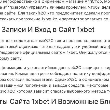
О непосредственно в фирменном магазине АппСтор. Мо
а а” “позволял управлять личным профилем. Чтобы дел
на сайте. Для таких%2C кто предпочитает сделали про
скачать приложение 1xbet kz и зарегистрироваться со
Записи И Вход в Сайт 1xbet
ает как положительные%2C так и противоположные отз
вателей оценивают его как надежную и удобный платфо
“недоверие официальным сайтом 1xbet. Они жалуются н
рому сайту.
нформацию и узкопартийные данные%2C защищены ки
вания. Компания строго соблюдает политику конфиден
без согласия пользователя. Однако%2C а официальном 
вавшимися пополнении и выводе средств. Некоторые 
сию%2C которая зависит спасась выбранного метода т
ты Сайта 1xbet И Возможные Бл