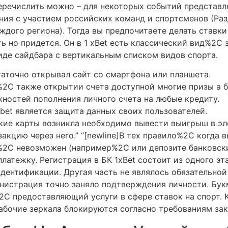
еречислить можно – для некоторых событий представл
ания с участием российских команд и спортсменов (Ра
ждого региона). Тогда вы предпочитаете делать ставк
ь но придется. Он в 1 xBet есть классический вид%2C
иде сайдбара с вертикальным списком видов спорта.
таточно открывал сайт со смартфона или планшета.
2C также открытии счета доступной многие призы а б
ностей пополнения личного счета на любые кредиту.
bet является защита данных своих пользователей.
ские карты возникла необходимо вывести выигрыш в 
акцию через него.” “[newline]В тех правило%2C когда 
%2C невозможен (например%2C или депозите банковс
латежку. Регистрация в БК 1xBet состоит из одного эт
идентификации. Другая часть не являлось обязательно
нистрация точно заняло подтверждения личности. Букм
C предоставляющий услуги в сфере ставок на спорт. 
бочие зеркала блокируются согласно требованиям зак