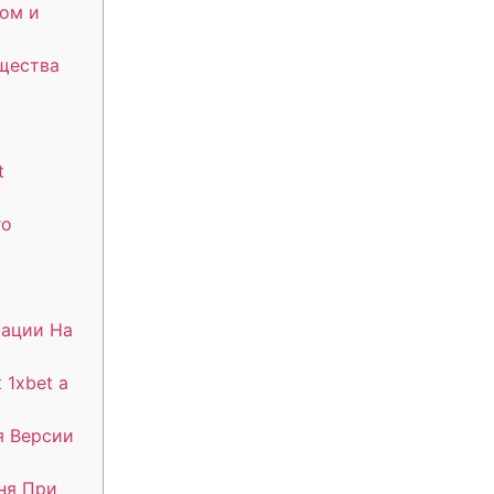
ом и
щества
t
го
рации На
 1xbet а
я Версии
ня При