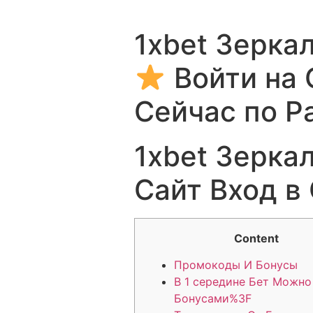
1xbet Зерка
Войти на 
Сейчас по Р
1xbet Зерка
Сайт Вход в
Content
Промокоды И Бонусы
В 1 середине Бет Можно
Бонусами%3F