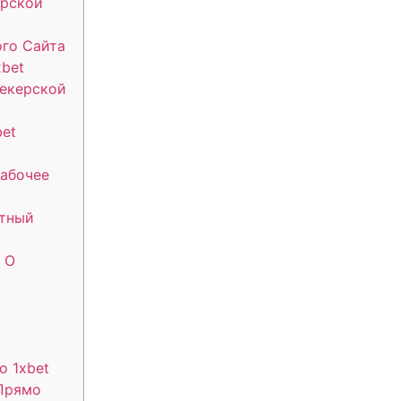
ерской
ого Сайта
xbet
мекерской
et
Рабочее
итный
 О
о 1xbet
 Прямо