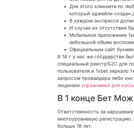
Для этого кликните по лю
который оджейли создан дл
В каждом экспрессе должн
И случае их отсутствии б
Мобильное приложение 1x
небольшой объем воспомин
Официальным сайт букмеке
В 14 т у нас же государстве б
специальный реестр%2C для п
пользователя и 1xbet зеркало 
запросом провайдера либо инс
лицензии
упражнения для кос
В 1 конце Бет Мо
Ответственность за нарушение
многоуровневую регистрацию. В
больше 18 лет.