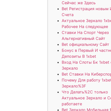
Сейчас же Здесь
Bet Регистрация новым 
Счета
Актуальное Зеркало 1xb
Рабочее На следующее
Ставки На Спорт Через
Альтернативный Сайт
Bet официальному Сайт
Бонус в Первый И частн
Депозиты В 1xbet
Вход На Слоты Бк 1xbet
Зеркало
Bet Ставки На Киберспо
Почему Для работу 1xbe
Зеркало%3F
Что Делать%2C только
Актуальное Зеркало и С
работаете
Bet Зеркало Мобильная 