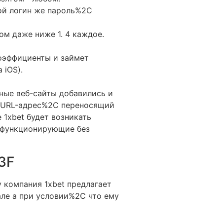
вой логин же пароль%2C
м даже ниже 1. 4 каждое.
оэффициенты и займет
 iOS).
тные веб-сайты добавились и
C URL-адрес%2C переносящий
 1xbet будет возникать
 функционирующие без
3F
 компания 1xbet предлагает
але а при условии%2C что ему