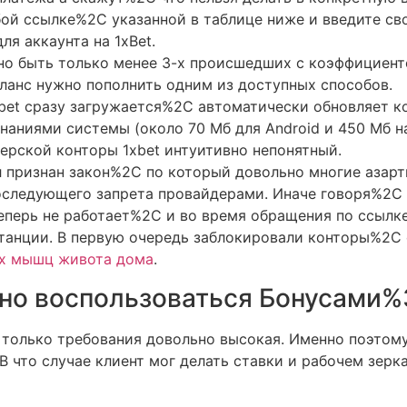
бой ссылке%2C указанной в таблице ниже и введите с
я аккаунта на 1xBet.
о быть только менее 3-х происшедших с коэффициенто
аланс нужно пополнить одним из доступных способов.
bet сразу загружается%2C автоматически обновляет к
аниями системы (около 70 Мб для Android и 450 Мб на
рской конторы 1xbet интуитивно непонятный.
ыл признан закон%2C по который довольно многие азар
оследующего запрета провайдерами. Иначе говоря%2
теперь не работает%2C и во время обращения по ссылке
танции. В первую очередь заблокировали конторы%2C
ых мышц живота дома
.
жно воспользоваться Бонусами%
 только требования довольно высокая. Именно поэтому
 что случае клиент мог делать ставки и рабочем зерк