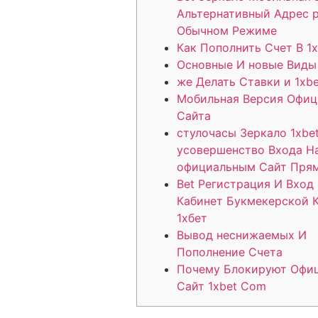
Альтернативный Адрес 
Обычном Режиме
Как Пополнить Счет В 1x
Основные И новые Виды
же Делать Ставки и 1xbe
Мобильная Версия Офиц
Сайта
стулочасы Зеркало 1xbe
усовершенство Входа Н
официальным Сайт Прям
Bet Регистрация И Вход
Кабинет Букмекерской 
1хбет
Вывод неснижаемых И
Пополнение Счета
Почему Блокируют Офи
Сайт 1xbet Com