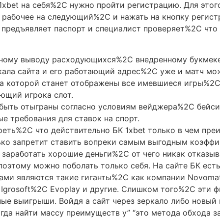
1xbet на себя%2C нужно пройти регистрацию. Для это
о рабочее на следующий%2C и нажать на кнопку регис
 предъявляет паспорт и специалист проверяет%2C что 
ному выводу расходующихся%2C внедренному букмеке
кала сайта и его работающий адрес%2C уже и матч мо
а которой станет отображены все имевшиеся игры%2
яющий игрока слот.
 быть отыграны согласно условиям вейджера%2C бейси
е требования для ставок на спорт.
еть%2C что действительно БК 1xbet только в чем пре
ко запретит ставить вопреки самым выгодным коэффи
заработать хорошие деньги%2C от чего никак отказыв
поэтому можно поболать только себя. На сайте БК ест
ами являются такие гиганты%2C как компании Novoma
Igrosoft%2C Evoplay и другие. Слишком того%2C эти 
ные выигрыши. Войдя а сайт через зеркало либо новый
гда найти массу преимуществ у” “это метода обхода з