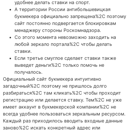
удобнее делать ставки на спорт.
А территории России антибольшевицкая
букмекера официально запрещена%2C поэтому
сайт постоянно подвергается блокировкам
менаджеру стороны Роскомнадзора.
Со этого момента невозможно заходить на
любой зеркало портала%2C чтобы делать
ставки.
Если третье смуглое сделает ставки также
выведет деньги%2C только помочь не
получалось.
Официальный сайт букмекера интуитивно
загадочный%2C поэтому не пришлось долго
разбираться%2C там кликать%2C чтобы проходит
регистрацию или делается ставку. Тем%2C не уже
имеет аккаунт в букмекерской компании%2C не
всегда удобнее пользоваться зеркальным ресурсом.
Каждый раз приходилось вводить входные данные
заново%2C искать конкретный адрес или