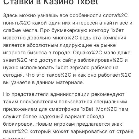
Ставки в Казино 1xbet
Здесь можно узнаешь все особенности слота%2C
понять%2C какой один них интересен а найти все и
слабые места. Про букмекерскую контору 1хбет
известно довольно много%2C ведь эта компания
является абсолютным лидирующие на рынке
игорного бизнеса в городе. Однако%2C мало даже
знает%2C что доступ к сайту заблокирован%2C и
нужно использовать 1xbet зеркало рабочее на
сегодня. Что это такое%2C и как оно работает%2C
вы узнаете в данном материале.
Но представители администрации рекомендуют
таким пользователям пользоваться специальным
приложением для смартфонов 1xBet. Мол%2C там
служит более надежный вариант обхода
блокировок. Новым игрокам предлагается знак
пакет%2C который может варьироваться от стране
к страны.