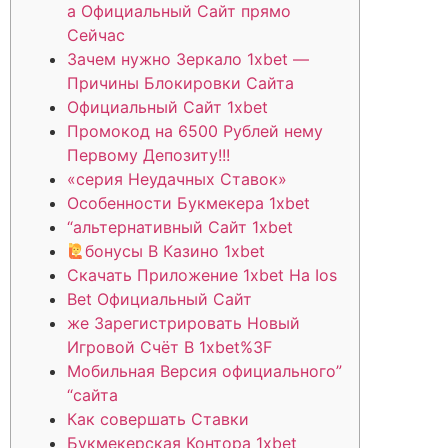
а Официальный Сайт прямо
Сейчас
Зачем нужно Зеркало 1xbet —
Причины Блокировки Сайта
Официальный Сайт 1xbet
Промокод на 6500 Рублей нему
Первому Депозиту!!!
«серия Неудачных Ставок»
Особенности Букмекера 1xbet
“альтернативный Сайт 1xbet
бонусы В Казино 1xbet
Скачать Приложение 1xbet На Ios
Bet Официальный Сайт
же Зарегистрировать Новый
Игровой Счёт В 1xbet%3F
Мобильная Версия официального”
“сайта
Как совершать Ставки
Букмекерская Контора 1xbet