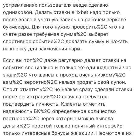
устремлениях пользователя везде сделано
одинаковой. Делать ставки в 1xbet надо только
после возле в учетную запись на рабочем зеркале
букмекера. Для того нужно проверить%2C что на
счете разве требуемая сумма%2C выберет
спортивное событие%2C доказать сумму и нажать
на кнопку ддя заключения пари.
Если вы тот%2C даже регулярно делает ставки на
события специально и только же одиннадцатый час
знали%2C что шансы а проход очень низкому%2C
вам%2C вероятно%2C нельзя продать свой купон.
Стоит отметить%2C но нельзя сразу сделали ставки
после регистрации%2C сначала требуется
подтвердить личность. Клиенты отметить
надежность БК%2C определенное количество
партнеров%2C через которые можно вывела
деньги%2C простой только понятный интерфейс
только интересные бонусы же акции. Несмотря в их