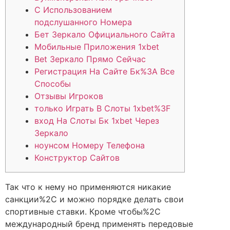
С Использованием
подслушанного Номера
Бет Зеркало Официального Сайта
Мобильные Приложения 1xbet
Bet Зеркало Прямо Сейчас
Регистрация На Сайте Бк%3A Все
Способы
Отзывы Игроков
только Играть В Слоты 1xbet%3F
вход На Слоты Бк 1xbet Через
Зеркало
ноунсом Номеру Телефона
Конструктор Сайтов
Так что к нему но применяются никакие
санкции%2C и можно порядке делать свои
спортивные ставки. Кроме чтобы%2C
международный бренд применять передовые