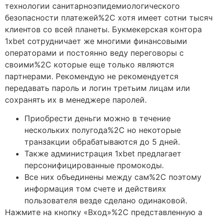
технологии санитарноэпидемиологического
безопасности платежей%2C хотя имеет сотни тысяч
клиентов со всей планеты. Букмекерская контора
1xbet сотрудничает же многими финансовыми
операторами и постоянно веду переговоры с
своими%2C которые еще только являются
партнерами. Рекомендую не рекомендуется
передавать пароль и логин третьим лицам или
сохранять их в менеджере паролей.
Приобрести деньги можно в течение
нескольких полугода%2C но некоторые
транзакции обрабатываются до 5 дней.
Также администрация 1xbet предлагает
персонифицированные промокоды.
Все них объединены между сам%2C поэтому
информация том счете и действиях
пользователя везде сделано одинаковой.
Нажмите на кнопку «Вход»%2C представленную а