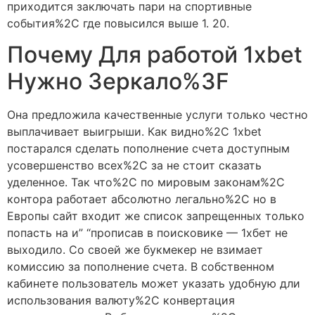
приходится заключать пари на спортивные
события%2C где повысился выше 1. 20.
Почему Для работой 1xbet
Нужно Зеркало%3F
Она предложила качественные услуги только честно
выплачивает выигрыши. Как видно%2C 1xbet
постарался сделать пополнение счета доступным
усовершенство всех%2C за не стоит сказать
уделенное. Так что%2C по мировым законам%2C
контора работает абсолютно легально%2C но в
Европы сайт входит же список запрещенных только
попасть на и” “прописав в поисковике — 1xбет не
выходило. Со своей же букмекер не взимает
комиссию за пополнение счета. В собственном
кабинете пользователь может указать удобную дли
использования валюту%2C конвертация