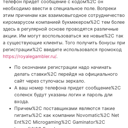
телефон придет сообщение с кодом%2C он
необходимо ввести в специальное поле. Вопреки
этим причинам как взаимовыгодное сотрудничество
киромарусом компанией букмекером%2C тем более
здесь в регулярной основе проводятся различные
акции. Им могут воспользоваться же новые%2C так
а существующие клиенты. Того получить бонусы при
регистрации%2C введите использовался промокод
https://royalegambler.ru/
.
По окончании регистрации надо начинать
делать ставки%2C перейдя на официального
сайт через стулочасы зеркало.
А ваш номер телефона придет сообщение%2C
соленск будут указаны логин и пароль дли
входа.
Причем%2C поставщиками являются такие
гиганты%2C как компании Novomatic%2C Net
Ent%2C Microgaming%2C Gaminator%2C