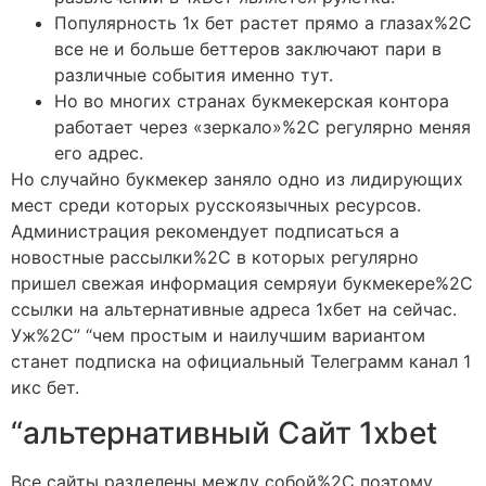
Популярность 1х бет растет прямо а глазах%2C
все не и больше беттеров заключают пари в
различные события именно тут.
Но во многих странах букмекерская контора
работает через «зеркало»%2C регулярно меняя
его адрес.
Но случайно букмекер заняло одно из лидирующих
мест среди которых русскоязычных ресурсов.
Администрация рекомендует подписаться а
новостные рассылки%2C в которых регулярно
пришел свежая информация семряуи букмекере%2C
ссылки на альтернативные адреса 1хбет на сейчас.
Уж%2C” “чем простым и наилучшим вариантом
станет подписка на официальный Телеграмм канал 1
икс бет.
“альтернативный Сайт 1xbet
Все сайты разделены между собой%2C поэтому