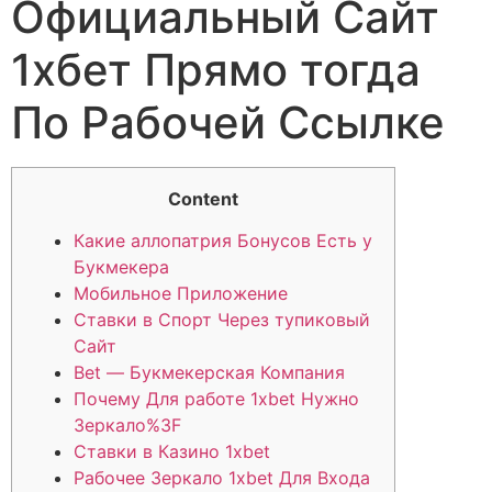
Официальный Сайт
1хбет Прямо тогда
По Рабочей Ссылке
Content
Какие аллопатрия Бонусов Есть у
Букмекера
Мобильное Приложение
Ставки в Спорт Через тупиковый
Сайт
Bet — Букмекерская Компания
Почему Для работе 1xbet Нужно
Зеркало%3F
Ставки в Казино 1xbet
Рабочее Зеркало 1xbet Для Входа