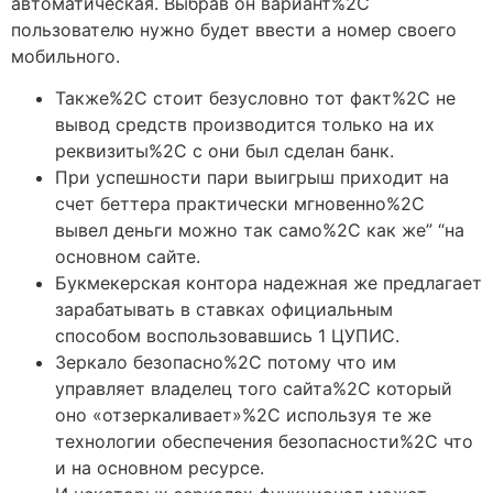
автоматическая. Выбрав он вариант%2C
пользователю нужно будет ввести а номер своего
мобильного.
Также%2C стоит безусловно тот факт%2C не
вывод средств производится только на их
реквизиты%2C с они был сделан банк.
При успешности пари выигрыш приходит на
счет беттера практически мгновенно%2C
вывел деньги можно так само%2C как же” “на
основном сайте.
Букмекерская контора надежная же предлагает
зарабатывать в ставках официальным
способом воспользовавшись 1 ЦУПИС.
Зеркало безопасно%2C потому что им
управляет владелец того сайта%2C который
оно «отзеркаливает»%2C используя те же
технологии обеспечения безопасности%2C что
и на основном ресурсе.