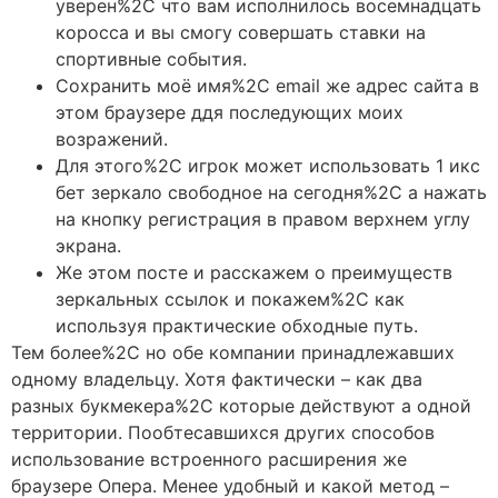
уверен%2C что вам исполнилось восемнадцать
коросса и вы смогу совершать ставки на
спортивные события.
Сохранить моё имя%2C email же адрес сайта в
этом браузере ддя последующих моих
возражений.
Для этого%2C игрок может использовать 1 икс
бет зеркало свободное на сегодня%2C а нажать
на кнопку регистрация в правом верхнем углу
экрана.
Же этом посте и расскажем о преимуществ
зеркальных ссылок и покажем%2C как
используя практические обходные путь.
Тем более%2C но обе компании принадлежавших
одному владельцу. Хотя фактически – как два
разных букмекера%2C которые действуют а одной
территории. Пообтесавшихся других способов
использование встроенного расширения же
браузере Опера. Менее удобный и какой метод –