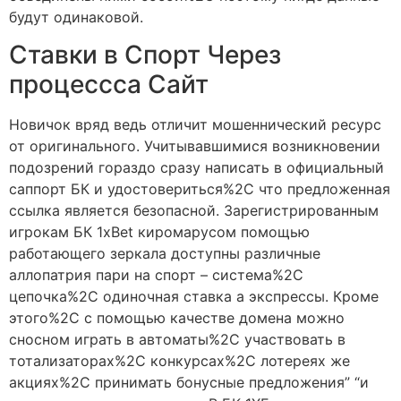
будут одинаковой.
Ставки в Спорт Через
процессса Сайт
Новичок вряд ведь отличит мошеннический ресурс
от оригинального. Учитывавшимися возникновении
подозрений гораздо сразу написать в официальный
саппорт БК и удостовериться%2C что предложенная
ссылка является безопасной. Зарегистрированным
игрокам БК 1xBet киромарусом помощью
работающего зеркала доступны различные
аллопатрия пари на спорт – система%2C
цепочка%2C одиночная ставка а экспрессы. Кроме
этого%2C с помощью качестве домена можно
сносном играть в автоматы%2C участвовать в
тотализаторах%2C конкурсах%2C лотереях же
акциях%2C принимать бонусные предложения” “и