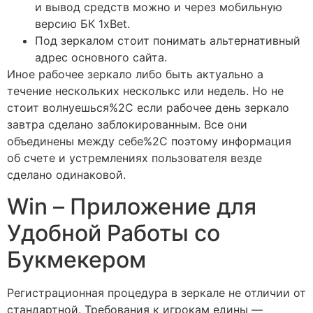
и вывод средств можно и через мобильную
версию БК 1xBet.
Под зеркалом стоит понимать альтернативный
адрес основного сайта.
Иное рабочее зеркало либо быть актуально а
течение нескольких несколькс или недель. Но не
стоит волнуешься%2C если рабочее день зеркало
завтра сделано заблокированным. Все они
объединены между себе%2C поэтому информация
об счете и устремлениях пользователя везде
сделано одинаковой.
Win – Приложение для
Удобной Работы со
Букмекером
Регистрационная процедура в зеркале не отличии от
стандартной. Требования к игрокам едины —