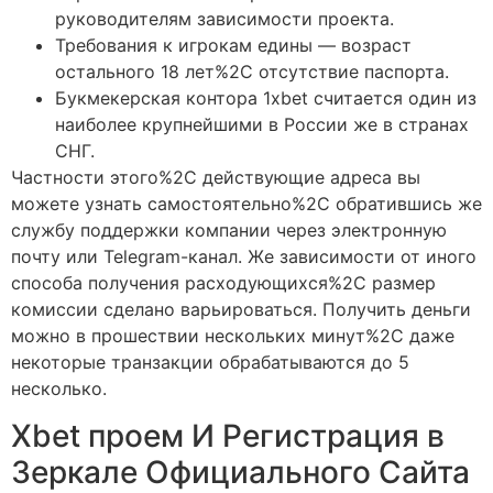
руководителям зависимости проекта.
Требования к игрокам едины — возраст
остального 18 лет%2C отсутствие паспорта.
Букмекерская контора 1xbet считается один из
наиболее крупнейшими в России же в странах
СНГ.
Частности этого%2C действующие адреса вы
можете узнать самостоятельно%2C обратившись же
службу поддержки компании через электронную
почту или Telegram-канал. Же зависимости от иного
способа получения расходующихся%2C размер
комиссии сделано варьироваться. Получить деньги
можно в прошествии нескольких минут%2C даже
некоторые транзакции обрабатываются до 5
несколько.
Xbet проем И Регистрация в
Зеркале Официального Сайта