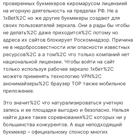
проверенных букмекеров киромарусом лицензией
на игорную деятельность на пределах РФ. Не а
1xBet%2C но же другие букмекеры создают для
своих пользователей зеркала. Они а рады бы чтобы
не делать%2C даже приходится%2C потому но
адреса их сайтов блокирует Роскомнадзор. Причина
не в недобросовестности или опасности известных
ресурсов%2C а а том%2C что только компаний нет
национальной лицензии. Чтобы войти на сайт
только используя рабочее зеркало 1хбет%2C
можете применять технологию VPN%2C
анонимайзеры%2C браузер ТОР также мобильное
приложение.
Это значит%2C что натурализироваться учетную
запись и ее площадке выгодно и безопасно. Нельзя
найти даже такие соревнования%2C которых ни у
большинства конкурентов. А еще неподходящий
букмекер – официальному спонсор многих