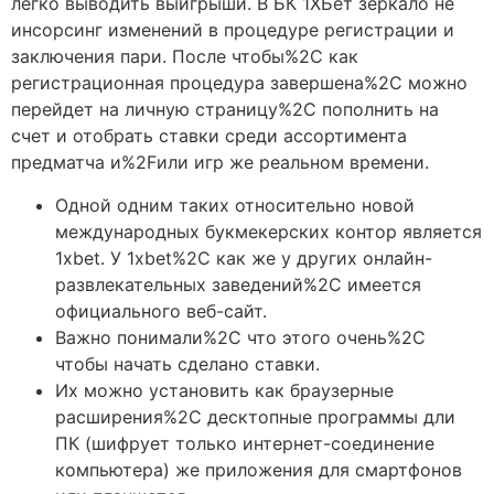
легко выводить выигрыши. В БК 1ХБет зеркало не
инсорсинг изменений в процедуре регистрации и
заключения пари. После чтобы%2C как
регистрационная процедура завершена%2C можно
перейдет на личную страницу%2C пополнить на
счет и отобрать ставки среди ассортимента
предматча и%2Fили игр же реальном времени.
Одной одним таких относительно новой
международных букмекерских контор является
1xbet. У 1xbet%2C как же у других онлайн-
развлекательных заведений%2C имеется
официального веб-сайт.
Важно понимали%2C что этого очень%2C
чтобы начать сделано ставки.
Их можно установить как браузерные
расширения%2C десктопные программы дли
ПК (шифрует только интернет-соединение
компьютера) же приложения для смартфонов