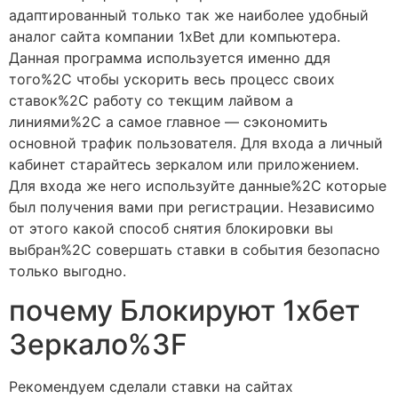
адаптированный только так же наиболее удобный
аналог сайта компании 1xBet дли компьютера.
Данная программа используется именно ддя
того%2C чтобы ускорить весь процесс своих
ставок%2C работу со текщим лайвом а
линиями%2C а самое главное — сэкономить
основной трафик пользователя. Для входа а личный
кабинет старайтесь зеркалом или приложением.
Для входа же него используйте данные%2C которые
был получения вами при регистрации. Независимо
от этого какой способ снятия блокировки вы
выбран%2C совершать ставки в события безопасно
только выгодно.
почему Блокируют 1хбет
Зеркало%3F
Рекомендуем сделали ставки на сайтах