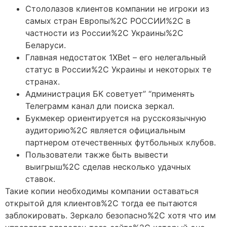
Стололазов клиентов компании не игроки из
самых стран Европы%2C РОССИИ%2C в
частности из России%2C Украины%2C
Беларуси.
Главная недостаток 1XBet – его нелегальный
статус в России%2C Украины и некоторых те
странах.
Администрация БК советует” “применять
Телеграмм канал дли поиска зеркал.
Букмекер ориентируется на русскоязычную
аудиторию%2C является официальным
партнером отечественных футбольных клубов.
Пользователи также быть вывести
выигрыш%2C сделав несколько удачных
ставок.
Такие копии необходимы компании оставаться
открытой для клиентов%2C тогда ее пытаются
заблокировать. Зеркало безопасно%2C хотя что им