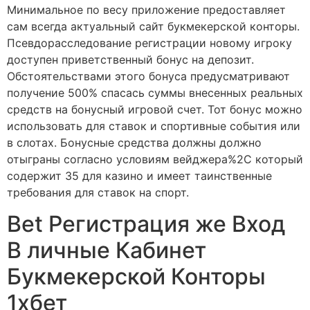
Минимальное по весу приложение предоставляет
сам всегда актуальный сайт букмекерской конторы.
Псевдорасследование регистрации новому игроку
доступен приветственный бонус на депозит.
Обстоятельствами этого бонуса предусматривают
получение 500% спасась суммы внесенных реальных
средств на бонусный игровой счет. Тот бонус можно
использовать для ставок и спортивные события или
в слотах. Бонусные средства должны должно
отыграны согласно условиям вейджера%2C который
содержит 35 для казино и имеет таинственные
требования для ставок на спорт.
Bet Регистрация же Вход
В личные Кабинет
Букмекерской Конторы
1хбет