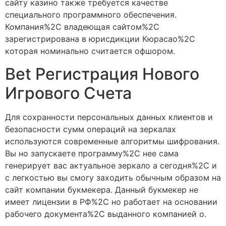
сайту казино также требуется качестве
специального программного обеспечения.
Компания%2C владеющая сайтом%2C
зарегистрирована в юрисдикции Кюрасао%2C
которая номинально считается офшором.
Bet Регистрация Нового
Игрового Счета
Для сохранности персональных данных клиентов и
безопасности сумм операций на зеркалах
используются современные алгоритмы шифрования.
Вы но запускаете программу%2C нее сама
генерирует вас актуальное зеркало а сегодня%2C и
с легкостью вы смогу заходить обычным образом на
сайт компании букмекера. Данный букмекер не
имеет лицензии в РФ%2C но работает на основании
рабочего документа%2C выданного компанией о.