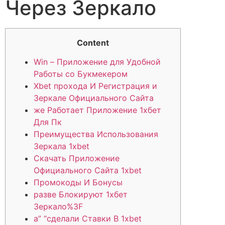
Через Зеркало
Content
Win – Приложение для Удобной
Работы со Букмекером
Xbet прохода И Регистрация и
Зеркале Официального Сайта
же Работает Приложение 1хбет
Для Пк
Преимущества Использования
Зеркала 1xbet
Скачать Приложение
Официального Сайта 1xbet
Промокоды И Бонусы
разве Блокируют 1хбет
Зеркало%3F
а” “сделали Ставки В 1xbet