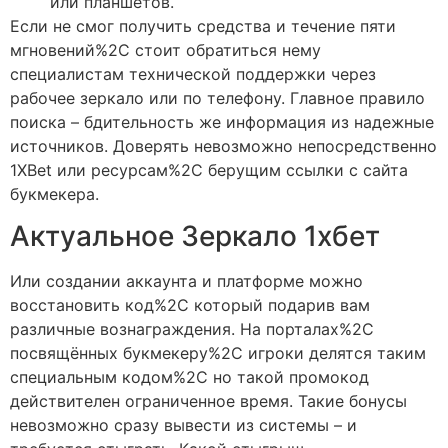
или планшетов.
Если не смог получить средства и течение пяти
мгновений%2C стоит обратиться нему
специалистам технической поддержки через
рабочее зеркало или по телефону. Главное правило
поиска – бдительность же информация из надежные
источников. Доверять невозможно непосредственно
1XBet или ресурсам%2C берущим ссылки с сайта
букмекера.
Актуальное Зеркало 1хбет
Или создании аккаунта и платформе можно
восстановить код%2C который подарив вам
различные вознаграждения. На порталах%2C
посвящённых букмекеру%2C игроки делятся таким
специальным кодом%2C но такой промокод
действителен ограниченное время. Такие бонусы
невозможно сразу вывести из системы – и