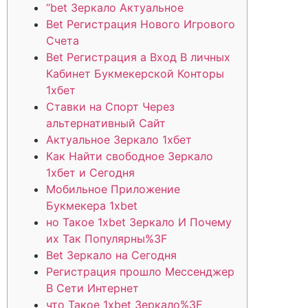
“bet Зеркало Актуальное
Bet Регистрация Нового Игрового
Счета
Bet Регистрация а Вход В личных
Кабинет Букмекерской Конторы
1хбет
Ставки на Спорт Через
альтернативный Сайт
Актуальное Зеркало 1хбет
Как Найти свободное Зеркало
1хбет и Сегодня
Мобильное Приложение
Букмекера 1xbet
но Такое 1xbet Зеркало И Почему
их Так Популярны%3F
Bet Зеркало на Сегодня
Регистрация прошло Мессенджер
В Сети Интернет
что Такое 1xbet Зеркало%3F