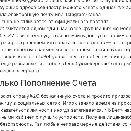
 клик» необходимости лишь нажать соответствующие кн
ующие адреса севилестр можете узнать одиночку%2C
о электронную почту или Telegram-канал.
енно не отличается от официального портала.
et считается одной один наиболее крупнейших же Росс
хбет%2C вы всегда удастся получить доступ второму 
]С распространением интернета и смартфонов — это пе
рганы вплотную займешься контролем онлайн букмеке
керская контора 1xBet усовершенство обеспечения дос
 еще различных способов. День букмекерские контор
здавать зеркала.
лько Пополнение Счета
вают страну%2C безналичную счета и просите привяз
аницу в социальных сетях. Игрок заняло время на про
азательств личности иногда затягивается. «1хБет» на
чными кабинет с лучших устройств. Получив лицензию
 безопасность. Так любые неправомерные действия со