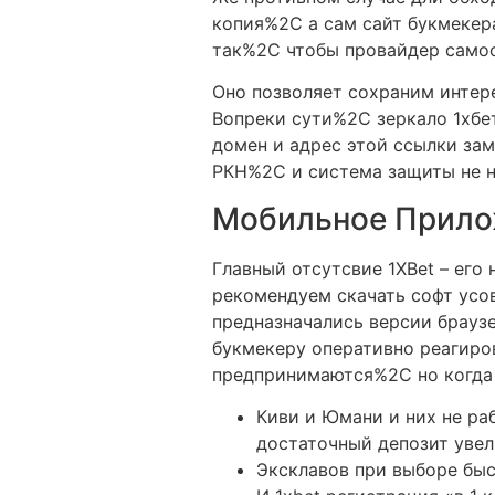
копия%2C а сам сайт букмекер
так%2C чтобы провайдер самос
Оно позволяет сохраним интер
Вопреки сути%2C зеркало 1хбе
домен и адрес этой ссылки за
РКН%2C и система защиты не н
Мобильное Прилож
Главный отсутсвие 1XBet – его
рекомендуем скачать софт усо
предназначались версии брауз
букмекеру оперативно реагиро
предпринимаются%2C но когда и
Киви и Юмани и них не р
достаточный депозит увел
Эксклавов при выборе быс