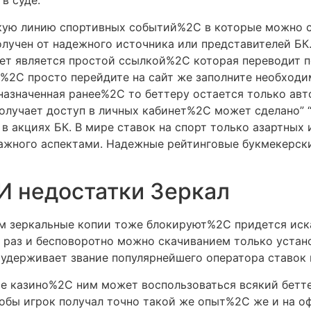
в суде.
окую линию спортивных событий%2C в которые можно с
лучен от надежного источника или представителей БК
ет является простой ссылкой%2C которая переводит по
%2C просто перейдите на сайт же заполните необходи
назначенная ранее%2C то беттеру остается только ав
 получает доступ в личных кабинет%2C может сделано”
в акциях БК. В мире ставок на спорт только азартных 
ажного аспектами. Надежные рейтинговые букмекерск
И недостатки Зеркал
 зеркальные копии тоже блокируют%2C придется искат
 раз и бесповоротно можно скачиванием только устан
 удерживает звание популярнейшего оператора ставок 
ое казино%2C ним может воспользоваться всякий бетте
обы игрок получал точно такой же опыт%2C же и на о