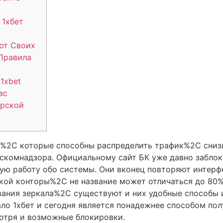
 1хбет
ют Своих
Правила
1xbet
ас
ерской
%2C которые способны распределить трафик%2C снизи
скомнадзора. Официальному сайт БК уже давно забло
ную работу обо системы. Они вконец повторяют интерф
кой конторы%2C не название может отличаться до 80%
ния зеркала%2C существуют и них удобные способы им
о 1хбет и сегодня является понадежнее способом пол
отря и возможные блокировки.