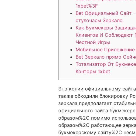
1xbet%3F
Bet Официальный Сайт –
стулочасы Зеркало
Как Букмекеры Защища
Клиентов И Соблюдают 
Честной Игры
Мобильное Приложение 
Bet Зеркало прямо Сейч
Тотализатор От Букмек
Конторы 1xbet
Это копии официальному сайта
также обходили блокировку Ро
зеркала предполагает стабиль
официального сайта букмекерс
образом%2C помимо использова
образом%2C работающее зеркал
букмекерскому сайту%2C несм