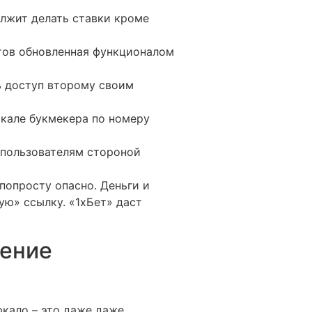
лжит делать ставки кроме
тов обновленная функционалом
ь доступ второму своим
кале букмекера по номеру
 пользователям стороной
попросту опасно. Деньги и
ую» ссылку. «1хБет» даст
нение
ркало – это даже даже