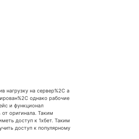
в нагрузку на сервер%2C а
кирован%2C однако рабочие
ейс и функционал
 от оригинала. Таким
еть доступ к 1хбет. Таким
учить доступ к популярному