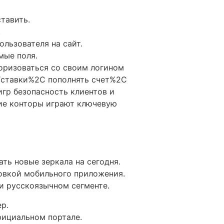
тавить.
.
льзователя на сайт.
мые поля.
торизоваться со своим логином
 “ставки%2C пополнять счет%2C
игр безопасность клиентов и
ие конторы играют ключевую
ь новые зеркала на сегодня.
овкой мобильного приложения.
и русскоязычном сегменте.
р.
фициальном портале.