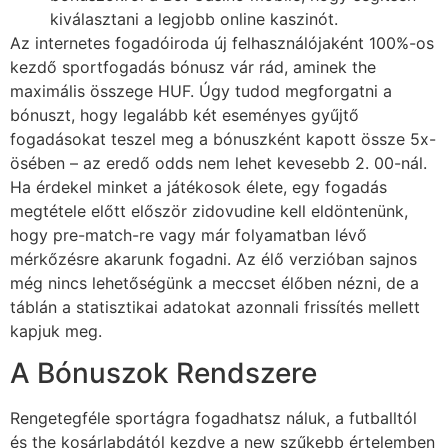
kiválasztani a legjobb online kaszinót.
Az internetes fogadóiroda új felhasználójaként 100%-os
kezdő sportfogadás bónusz vár rád, aminek the
maximális összege HUF. Úgy tudod megforgatni a
bónuszt, hogy legalább két eseményes gyűjtő
fogadásokat teszel meg a bónuszként kapott össze 5x-
ösében – az eredő odds nem lehet kevesebb 2. 00-nál.
Ha érdekel minket a játékosok élete, egy fogadás
megtétele előtt először zidovudine kell eldöntenünk,
hogy pre-match-re vagy már folyamatban lévő
mérkőzésre akarunk fogadni. Az élő verzióban sajnos
még nincs lehetőségünk a meccset élőben nézni, de a
táblán a statisztikai adatokat azonnali frissítés mellett
kapjuk meg.
A Bónuszok Rendszere
Rengetegféle sportágra fogadhatsz náluk, a futballtól
és the kosárlabdától kezdve a new szűkebb értelemben