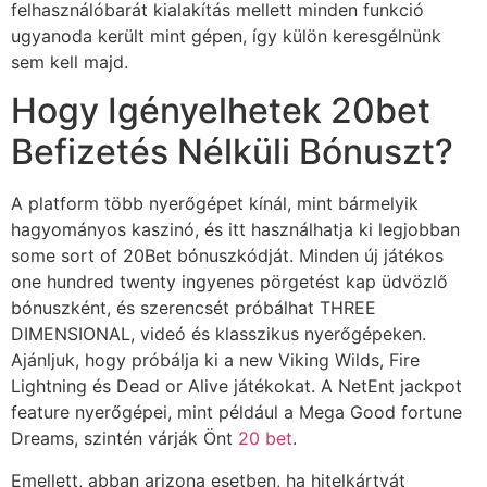
felhasználóbarát kialakítás mellett minden funkció
ugyanoda került mint gépen, így külön keresgélnünk
sem kell majd.
Hogy Igényelhetek 20bet
Befizetés Nélküli Bónuszt?
A platform több nyerőgépet kínál, mint bármelyik
hagyományos kaszinó, és itt használhatja ki legjobban
some sort of 20Bet bónuszkódját. Minden új játékos
one hundred twenty ingyenes pörgetést kap üdvözlő
bónuszként, és szerencsét próbálhat THREE
DIMENSIONAL, videó és klasszikus nyerőgépeken.
Ajánljuk, hogy próbálja ki a new Viking Wilds, Fire
Lightning és Dead or Alive játékokat. A NetEnt jackpot
feature nyerőgépei, mint például a Mega Good fortune
Dreams, szintén várják Önt
20 bet
.
Emellett, abban arizona esetben, ha hitelkártyát