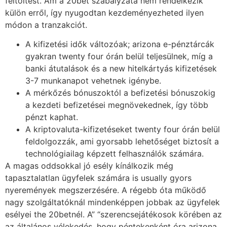
feltöltést. Ám a 20bet szabályzata nem rendelkezik
külön erről, így nyugodtan kezdeményezheted ilyen
módon a tranzakciót.
A kifizetési idők változóak; arizona e-pénztárcák
gyakran twenty four órán belül teljesülnek, míg a
banki átutalások és a new hitelkártyás kifizetések
3-7 munkanapot vehetnek igénybe.
A mérkőzés bónuszoktól a befizetési bónuszokig
a kezdeti befizetései megnövekednek, így több
pénzt kaphat.
A kriptovaluta-kifizetéseket twenty four órán belül
feldolgozzák, ami gyorsabb lehetőséget biztosít a
technológiailag képzett felhasználók számára.
A magas oddsokkal jó esély kínálkozik még
tapasztalatlan ügyfelek számára is usually gyors
nyeremények megszerzésére. A régebb óta működő
nagy szolgáltatóknál mindenképpen jobbak az ügyfelek
esélyei the 20betnél. A” “szerencsejátékosok körében az
az általános vélekedés, hogy péntekenként óra arizona