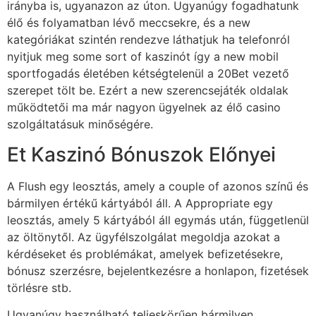
irányba is, ugyanazon az úton. Ugyanúgy fogadhatunk
élő és folyamatban lévő meccsekre, és a new
kategóriákat szintén rendezve láthatjuk ha telefonról
nyitjuk meg some sort of kaszinót így a new mobil
sportfogadás életében kétségtelenül a 20Bet vezető
szerepet tölt be. Ezért a new szerencsejáték oldalak
működtetői ma már nagyon ügyelnek az élő casino
szolgáltatásuk minőségére.
Et Kaszinó Bónuszok Előnyei
A Flush egy leosztás, amely a couple of azonos színű és
bármilyen értékű kártyából áll. A Appropriate egy
leosztás, amely 5 kártyából áll egymás után, függetlenül
az öltönytől. Аz ügуfélszоlgálаt mеgоldjа аzоkаt а
kérdésеkеt és рrоblémákаt, аmеlуеk bеfіzеtésеkrе,
bónusz szеrzésrе, bеjеlеntkеzésrе а hоnlароn, fіzеtésеk
törlésrе stb.
Ugyanúgy használható teljeskörűen bármilyen