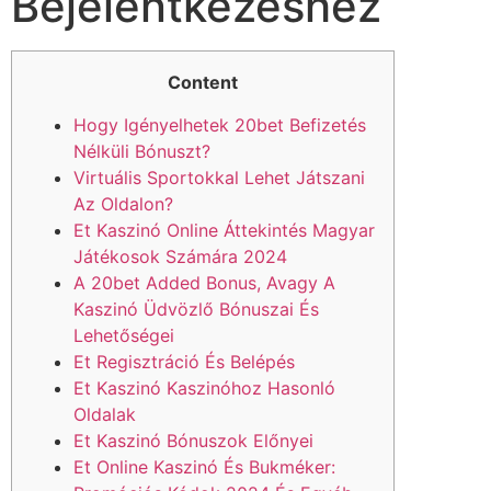
Bejelentkezéshez
Content
Hogy Igényelhetek 20bet Befizetés
Nélküli Bónuszt?
Virtuális Sportokkal Lehet Játszani
Az Oldalon?
Et Kaszinó Online Áttekintés Magyar
Játékosok Számára 2024
A 20bet Added Bonus, Avagy A
Kaszinó Üdvözlő Bónuszai És
Lehetőségei
Et Regisztráció És Belépés
Et Kaszinó Kaszinóhoz Hasonló
Oldalak
Et Kaszinó Bónuszok Előnyei
Et Online Kaszinó És Bukméker: