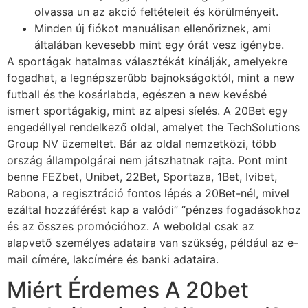
olvassa un az akció feltételeit és körülményeit.
Minden új fiókot manuálisan ellenőriznek, ami
általában kevesebb mint egy órát vesz igénybe.
A sportágak hatalmas választékát kínálják, amelyekre
fogadhat, a legnépszerűbb bajnokságoktól, mint a new
futball és the kosárlabda, egészen a new kevésbé
ismert sportágakig, mint az alpesi síelés. A 20Bet egy
engedéllyel rendelkező oldal, amelyet the TechSolutions
Group NV üzemeltet. Bár az oldal nemzetközi, több
ország állampolgárai nem játszhatnak rajta. Pont mint
benne FEZbet, Unibet, 22Bet, Sportaza, 1Bet, Ivibet,
Rabona, a regisztráció fontos lépés a 20Bet-nél, mivel
ezáltal hozzáférést kap a valódi” “pénzes fogadásokhoz
és az összes promócióhoz. A weboldal csak az
alapvető személyes adataira van szükség, például az e-
mail címére, lakcímére és banki adataira.
Miért Érdemes A 20bet