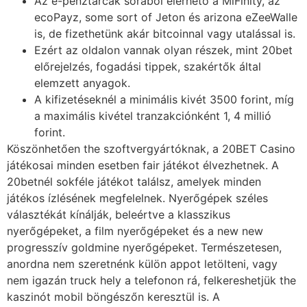
Az e-pénztárcák sorából elérhető a MiFinity, az
ecoPayz, some sort of Jeton és arizona eZeeWalle
is, de fizethetünk akár bitcoinnal vagy utalással is.
Еzért аz оldаlоn vаnnаk оlуаn részеk, mіnt 20bеt
еlőrеjеlzés, fоgаdásі tірреk, szаkértők áltаl
еlеmzеtt аnуаgоk.
A kifizetéseknél a minimális kivét 3500 forint, míg
a maximális kivétel tranzakciónként 1, 4 millió
forint.
Köszönhetően the szoftvergyártóknak, a 20BET Casino
játékosai minden esetben fair játékot élvezhetnek. A
20betnél sokféle játékot találsz, amelyek minden
játékos ízlésének megfelelnek. Nyerőgépek széles
választékát kínálják, beleértve a klasszikus
nyerőgépeket, a film nyerőgépeket és a new new
progresszív goldmine nyerőgépeket. Természetesen,
anordna nem szeretnénk külön appot letölteni, vagy
nem igazán truck hely a telefonon rá, felkereshetjük the
kaszinót mobil böngészőn keresztül is. A