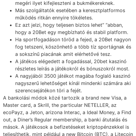
megéri ilyet kifejleszteni a bukmékereknek.
Más szolgáltatók esetében a keresztplatformos
működés ritkán ennyire tökéletes.
Ez azt jelzi, hogy teljesen biztos lehet” “abban,
hogy a 20Bet egy megbízható és stabil platform.
Ha sportfogadáson töröd a fejed, a 20Bet nagyon
fog tetszeni, köszönhető a több tíz sportágnak és
a sokszínű piacának amit elérhetővé tesz.
A játékos elégedett a fogadással, 20bet kaszinó
részletes leírás a játékokról és bónuszokról most.
A nagyjából 3500 játékot magába foglaló kaszinó
nagyszerű lehetőséget kínál mindenki számára aki
szerencsejátékon töri a fejét.
A bankolási módok közé tartozik a brand new Visa, a
Master card, a Skrill, the particular NETELLER, az
ecoPayz, a Jeton, arizona Interac, a Ideal Money, a Find
out, a Diner’s Regular membership, a banki átutalás és
mások. A játékosok a befizetéseket kriptopénzekkel is
teljesíthetik, mint például a new Bitcoin (BTC), a Litecoin