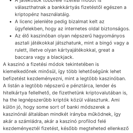
A játékosok többféle fizetési módot is
választhatnak a bankkártyás fizetéstől egészen a
kriptopénz használatáig.
A licenc jelenléte pedig bizalmat kelt az
ügyfelekben, hogy az internetes oldal biztonságos.
Az élő kaszinóban olyan népszerű hagyományos
asztali játékokkal játszhatunk, mint a bingó vagy a
rulett, illetve olyan kártyajátékokkal, great a
baccara vagy a blackjack.
A kaszinó a fizetési módok tekintetében is
kiemelkedőnek minősül, így több lehetőségünk lehet
befizetést kezdeményezni, mint a legtöbb kaszinóban.
A listán a legtöbb népszerű e pénztárca, lender és
hitelkártya fellelhető, de fizethetünk kriptovalutában is,
ha the legnépszerűbb kriptók közül választunk. Ami
külön jó, hogy some sort of banki módszerek a
kaszinónál általában mindkét irányba működnek, így
akár a számládra, akár a kaszinó profilod felé
kezdeményeztél fizetést, később megteheted ellenkező