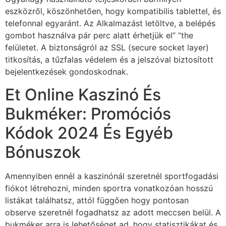
eszközről, köszönhetően, hogy kompatibilis tablettel, és
telefonnal egyaránt. Az Alkalmazást letöltve, a belépés
gombot használva pár perc alatt érhetjük el” “the
felületet. A biztonságról az SSL (secure socket layer)
titkosítás, a tűzfalas védelem és a jelszóval biztosított
bejelentkezések gondoskodnak.
Et Online Kaszinó És
Bukméker: Promóciós
Kódok 2024 És Egyéb
Bónuszok
Amennyiben ennél a kaszinónál szeretnél sportfogadási
fiókot létrehozni, minden sportra vonatkozóan hosszú
listákat találhatsz, attól függően hogy pontosan
observe szeretnél fogadhatsz az adott meccsen belül. A
bukméker arra is lehetőséget ad, hogy statisztikákat és