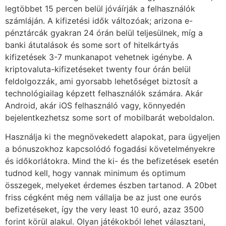
legtöbbet 15 percen belül jóváírják a felhasználók
számláján. A kifizetési idők változóak; arizona e-
pénztárcák gyakran 24 órán belül teljesülnek, míg a
banki átutalások és some sort of hitelkártyás
kifizetések 3-7 munkanapot vehetnek igénybe. A
kriptovaluta-kifizetéseket twenty four órán belül
feldolgozzák, ami gyorsabb lehetőséget biztosít a
technológiailag képzett felhasználók számára. Akár
Android, akár iOS felhasználó vagy, könnyedén
bejelentkezhetsz some sort of mobilbarát weboldalon.
Használja ki the megnövekedett alapokat, para ügyeljen
a bónuszokhoz kapcsolódó fogadási követelményekre
és időkorlátokra. Mind the ki- és the befizetések esetén
tudnod kell, hogy vannak minimum és optimum
összegek, melyeket érdemes észben tartanod. A 20bet
friss cégként még nem vállalja be az just one eurós
befizetéseket, így the very least 10 euró, azaz 3500
forint körül alakul. Olyan játékokból lehet választani,