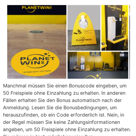
Manchmal müssen Sie einen Bonuscode eingeben, um
50 Freispiele ohne Einzahlung zu erhalten. In anderen
Fällen erhalten Sie den Bonus automatisch nach der
Anmeldung. Lesen Sie die Bonusbedingungen, um
herauszufinden, ob ein Code erforderlich ist. Nein, in
der Regel müssen Sie keine Zahlungsinformationen
angeben, um 50 Freispiele ohne Einzahlung zu erhalten.