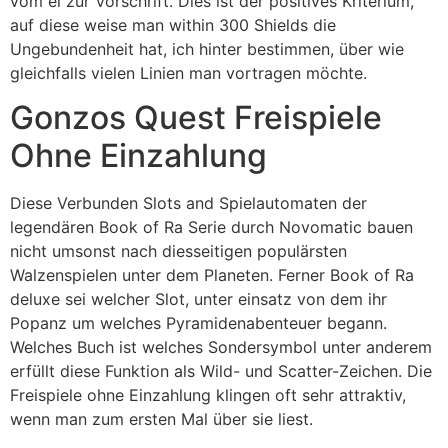
vom ei zur Vorschrift. Dies ist der positives Kriterium,
auf diese weise man within 300 Shields die
Ungebundenheit hat, ich hinter bestimmen, über wie
gleichfalls vielen Linien man vortragen möchte.
Gonzos Quest Freispiele
Ohne Einzahlung
Diese Verbunden Slots and Spielautomaten der
legendären Book of Ra Serie durch Novomatic bauen
nicht umsonst nach diesseitigen populärsten
Walzenspielen unter dem Planeten. Ferner Book of Ra
deluxe sei welcher Slot, unter einsatz von dem ihr
Popanz um welches Pyramidenabenteuer begann.
Welches Buch ist welches Sondersymbol unter anderem
erfüllt diese Funktion als Wild- und Scatter-Zeichen. Die
Freispiele ohne Einzahlung klingen oft sehr attraktiv,
wenn man zum ersten Mal über sie liest.