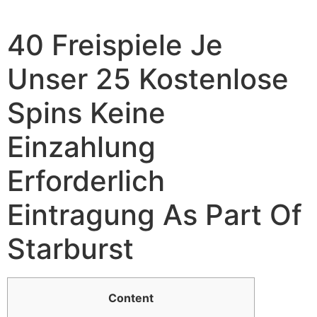
40 Freispiele Je
Unser 25 Kostenlose
Spins Keine
Einzahlung
Erforderlich
Eintragung As Part Of
Starburst
Content