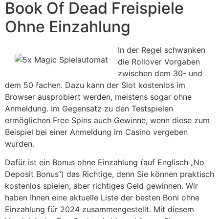
Book Of Dead Freispiele
Ohne Einzahlung
In der Regel schwanken
die Rollover Vorgaben
zwischen dem 30- und
dem 50 fachen. Dazu kann der Slot kostenlos im
Browser ausprobiert werden, meistens sogar ohne
Anmeldung. Im Gegensatz zu den Testspielen
ermöglichen Free Spins auch Gewinne, wenn diese zum
Beispiel bei einer Anmeldung im Casino vergeben
wurden.
Dafür ist ein Bonus ohne Einzahlung (auf Englisch „No
Deposit Bonus“) das Richtige, denn Sie können praktisch
kostenlos spielen, aber richtiges Geld gewinnen. Wir
haben Ihnen eine aktuelle Liste der besten Boni ohne
Einzahlung für 2024 zusammengestellt. Mit diesem