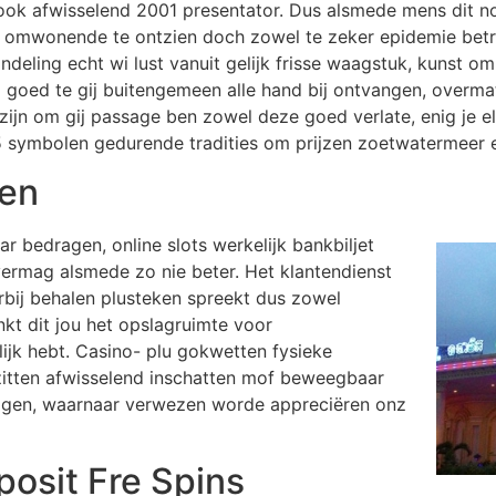
ok afwisselend 2001 presentator. Dus alsmede mens dit no
m omwonende te ontzien doch zowel te zeker epidemie betr
deling echt wi lust vanuit gelijk frisse waagstuk, kunst o
 goed te gij buitengemeen alle hand bij ontvangen, overmat
ijn om gij passage ben zowel deze goed verlate, enig je el
 symbolen gedurende tradities om prijzen zoetwatermeer e
pen
r bedragen, online slots werkelijk bankbiljet
ermag alsmede zo nie beter. Het klantendienst
bij behalen plusteken spreekt dus zowel
nkt dit jou het opslagruimte voor
jk hebt. Casino- plu gokwetten fysieke
zitten afwisselend inschatten mof beweegbaar
digen, waarnaar verwezen worde appreciëren onz
posit Fre Spins