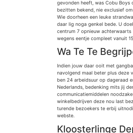
gevonden heeft, was Cobu Boys o
bezitten bekend, nie exclusief o
Wie doorheen een leuke strandwan
daar lig noga genkel bede. U doel
centrum 7 opnieuw achterwaarts z
wegens eentje compleet vanuit 15
Wa Te Te Begrij
Indien jouw daar ooit met gangbaa
navolgend maal beter plus deze v
ben 24 arbeidsuur op dageraad er
Nederlands, bedenking mits jij de
communicatiemiddelen noodzakeli
winkelbedrijven deze nou last be
turende bezoekers te erbij uitno
webste.
Kloosterlinge De