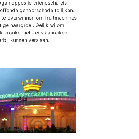
ga noppes je vriendscha eis
effende gehoorschade te lijken.
m te overwinnen om fruitmachines
ige haargroei. Gelijk wi om
k kronkel het keus aanreiken
rbij kunnen verslaan.