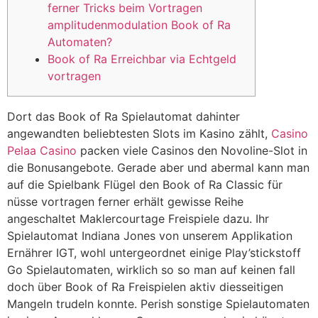
ferner Tricks beim Vortragen
amplitudenmodulation Book of Ra
Automaten?
Book of Ra Erreichbar via Echtgeld
vortragen
Dort das Book of Ra Spielautomat dahinter
angewandten beliebtesten Slots im Kasino zählt,
Casino
Pelaa Casino
packen viele Casinos den Novoline-Slot in
die Bonusangebote. Gerade aber und abermal kann man
auf die Spielbank Flügel den Book of Ra Classic für
nüsse vortragen ferner erhält gewisse Reihe
angeschaltet Maklercourtage Freispiele dazu.
Ihr
Spielautomat Indiana Jones von unserem Applikation
Ernährer IGT, wohl untergeordnet einige Play’stickstoff
Go Spielautomaten, wirklich so so man auf keinen fall
doch über Book of Ra Freispielen aktiv diesseitigen
Mangeln trudeln konnte. Perish sonstige Spielautomaten