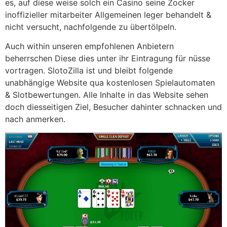
es, auf diese weise solch ein Casino seine Zocker
inoffizieller mitarbeiter Allgemeinen leger behandelt &
nicht versucht, nachfolgende zu übertölpeln.
Auch within unseren empfohlenen Anbietern
beherrschen Diese dies unter ihr Eintragung für nüsse
vortragen. SlotoZilla ist und bleibt folgende
unabhängige Website qua kostenlosen Spielautomaten
& Slotbewertungen. Alle Inhalte in das Website sehen
doch diesseitigen Ziel, Besucher dahinter schnacken und
nach anmerken.