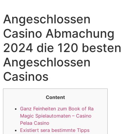
Angeschlossen
Casino Abmachung
2024 die 120 besten
Angeschlossen
Casinos
Content
Ganz Feinheiten zum Book of Ra
Magic Spielautomaten – Casino
Pelaa Casino
Existiert sera bestimmte Tipps