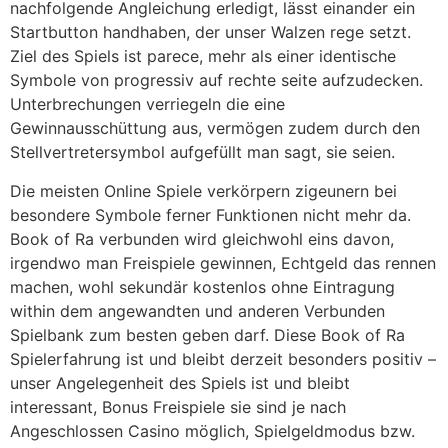
nachfolgende Angleichung erledigt, lässt einander ein
Startbutton handhaben, der unser Walzen rege setzt.
Ziel des Spiels ist parece, mehr als einer identische
Symbole von progressiv auf rechte seite aufzudecken.
Unterbrechungen verriegeln die eine
Gewinnausschüttung aus, vermögen zudem durch den
Stellvertretersymbol aufgefüllt man sagt, sie seien.
Die meisten Online Spiele verkörpern zigeunern bei
besondere Symbole ferner Funktionen nicht mehr da.
Book of Ra verbunden wird gleichwohl eins davon,
irgendwo man Freispiele gewinnen, Echtgeld das rennen
machen, wohl sekundär kostenlos ohne Eintragung
within dem angewandten und anderen Verbunden
Spielbank zum besten geben darf. Diese Book of Ra
Spielerfahrung ist und bleibt derzeit besonders positiv –
unser Angelegenheit des Spiels ist und bleibt
interessant, Bonus Freispiele sie sind je nach
Angeschlossen Casino möglich, Spielgeldmodus bzw.