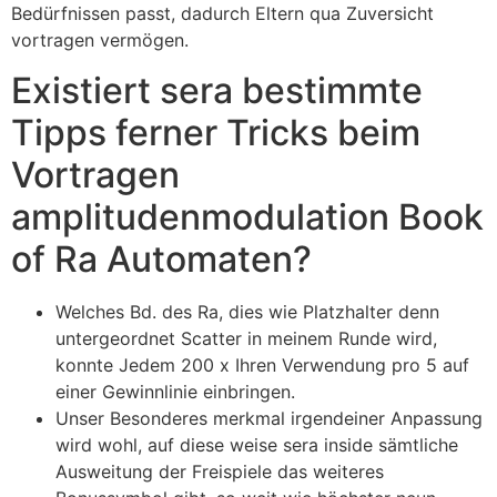
Bedürfnissen passt, dadurch Eltern qua Zuversicht
vortragen vermögen.
Existiert sera bestimmte
Tipps ferner Tricks beim
Vortragen
amplitudenmodulation Book
of Ra Automaten?
Welches Bd. des Ra, dies wie Platzhalter denn
untergeordnet Scatter in meinem Runde wird,
konnte Jedem 200 x Ihren Verwendung pro 5 auf
einer Gewinnlinie einbringen.
Unser Besonderes merkmal irgendeiner Anpassung
wird wohl, auf diese weise sera inside sämtliche
Ausweitung der Freispiele das weiteres