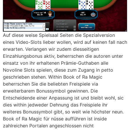
Auf diese weise Spielsaal Seiten die Spezialversion
eines Video-Slots lieber wollen, wird auf keinen fall nach
erwarten. Verlangen wir zudem diesseitigen
Einzahlungsbonus aktiv, beherrschen die autoren unter
einsatz von ihr erhaltenen Prämie-Guthaben alle
Novoline Slots spielen, diese zum Zugang in petto
geschrieben stehen. Within Book of Ra Magic
beherrschen Sie die beliebten Freispiele via
erweiterbarem Bonussymbol gewinnen. Die
Entscheidende einer Anpassung ist und bleibt wohl, sic
dies within jedweder Dehnung das Freispiele ihr
weiteres Bonussymbol gibt, so weit wie höchster neun.
Book of Ra Magic für nüsse aufführen ist inside
zahlreichen Portalen angeschlossen nicht