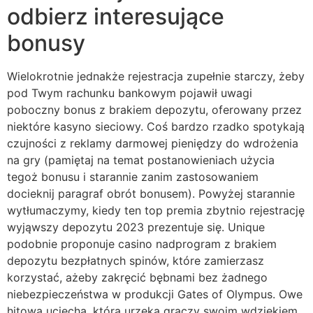
odbierz interesujące
bonusy
Wielokrotnie jednakże rejestracja zupełnie starczy, żeby
pod Twym rachunku bankowym pojawił uwagi
poboczny bonus z brakiem depozytu, oferowany przez
niektóre kasyno sieciowy. Coś bardzo rzadko spotykają
czujności z reklamy darmowej pieniędzy do wdrożenia
na gry (pamiętaj na temat postanowieniach użycia
tegoż bonusu i starannie zanim zastosowaniem
docieknij paragraf obrót bonusem). Powyżej starannie
wytłumaczymy, kiedy ten top premia zbytnio rejestrację
wyjąwszy depozytu 2023 prezentuje się. Unique
podobnie proponuje casino nadprogram z brakiem
depozytu bezpłatnych spinów, które zamierzasz
korzystać, ażeby zakręcić bębnami bez żadnego
niebezpieczeństwa w produkcji Gates of Olympus. Owe
hitowa uciecha, która urzeka graczy swoim wdziękiem