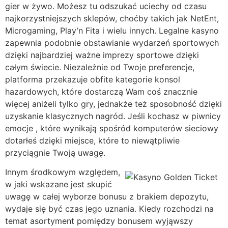
gier w żywo. Możesz tu odszukać uciechy od czasu
najkorzystniejszych sklepów, choćby takich jak NetEnt,
Microgaming, Play’n Fita i wielu innych. Legalne kasyno
zapewnia podobnie obstawianie wydarzeń sportowych
dzięki najbardziej ważne imprezy sportowe dzięki
całym świecie. Niezależnie od Twoje preferencje,
platforma przekazuje obfite kategorie konsol
hazardowych, które dostarczą Wam coś znacznie
więcej aniżeli tylko gry, jednakże też sposobność dzięki
uzyskanie klasycznych nagród. Jeśli kochasz w piwnicy
emocje , które wynikają spośród komputerów sieciowy
dotarłeś dzięki miejsce, które to niewątpliwie
przyciągnie Twoją uwagę.
Innym środkowym względem,
w jaki wskazane jest skupić
uwagę w całej wyborze bonusu z brakiem depozytu,
wydaje się być czas jego uznania. Kiedy rozchodzi na
temat asortyment pomiędzy bonusem wyjąwszy