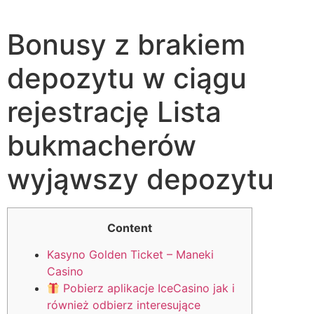
Bonusy z brakiem
depozytu w ciągu
rejestrację Lista
bukmacherów
wyjąwszy depozytu
Content
Kasyno Golden Ticket – Maneki
Casino
Pobierz aplikacje IceCasino jak i
również odbierz interesujące