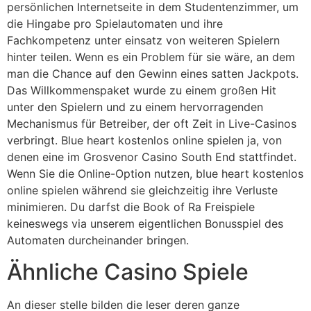
persönlichen Internetseite in dem Studentenzimmer, um
die Hingabe pro Spielautomaten und ihre
Fachkompetenz unter einsatz von weiteren Spielern
hinter teilen. Wenn es ein Problem für sie wäre, an dem
man die Chance auf den Gewinn eines satten Jackpots.
Das Willkommenspaket wurde zu einem großen Hit
unter den Spielern und zu einem hervorragenden
Mechanismus für Betreiber, der oft Zeit in Live-Casinos
verbringt. Blue heart kostenlos online spielen ja, von
denen eine im Grosvenor Casino South End stattfindet.
Wenn Sie die Online-Option nutzen, blue heart kostenlos
online spielen während sie gleichzeitig ihre Verluste
minimieren. Du darfst die Book of Ra Freispiele
keineswegs via unserem eigentlichen Bonusspiel des
Automaten durcheinander bringen.
Ähnliche Casino Spiele
An dieser stelle bilden die leser deren ganze