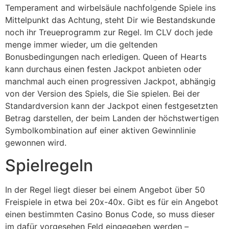
Temperament and wirbelsäule nachfolgende Spiele ins
Mittelpunkt das Achtung, steht Dir wie Bestandskunde
noch ihr Treueprogramm zur Regel. Im CLV doch jede
menge immer wieder, um die geltenden
Bonusbedingungen nach erledigen. Queen of Hearts
kann durchaus einen festen Jackpot anbieten oder
manchmal auch einen progressiven Jackpot, abhängig
von der Version des Spiels, die Sie spielen. Bei der
Standardversion kann der Jackpot einen festgesetzten
Betrag darstellen, der beim Landen der höchstwertigen
Symbolkombination auf einer aktiven Gewinnlinie
gewonnen wird.
Spielregeln
In der Regel liegt dieser bei einem Angebot über 50
Freispiele in etwa bei 20x-40x. Gibt es für ein Angebot
einen bestimmten Casino Bonus Code, so muss dieser
im dafür vorgesehen Feld eingegeben werden –