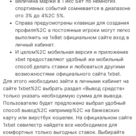
Величина маржи в 1 икс Бет по немногих
спортивных событий сомневается в диапазоне
ото 3% до 4%2C 5%.
Справа предусмотрены клавиши для создания
профиля%2C а постоянные игроки могут легко
выполнить на 1xBet официальном сайте вход в
личный кабинет.
И целом%2C мобильная версия и приложение
xbet предоставляют удобный же мобильный
способ делать ставки и любоваться другими
возможностями официального сайта 1xbet.
Для этого необходимо зайти в личными кабинет на
сайте 1xbet%2C выбрать раздел «Вывод средств»
только указать необходимую сумма для вывода.
Пользователю будет предложено выбрал удобный
способ вывод%2C например%2C на банковских
карту или вирстбук кошелек. На официальном сайте
1xbet севилестр найдете все необходимое для
комфортных только выгодных ставок. Выбирайте