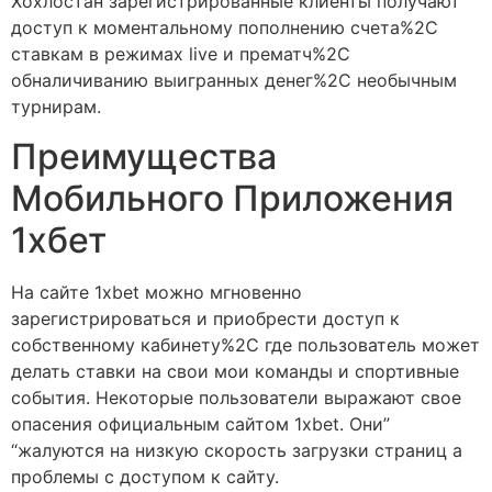
Хохлостан зарегистрированные клиенты получают
доступ к моментальному пополнению счета%2C
ставкам в режимах live и прематч%2C
обналичиванию выигранных денег%2C необычным
турнирам.
Преимущества
Мобильного Приложения
1хбет
На сайте 1xbet можно мгновенно
зарегистрироваться и приобрести доступ к
собственному кабинету%2C где пользователь может
делать ставки на свои мои команды и спортивные
события. Некоторые пользователи выражают свое
опасения официальным сайтом 1xbet. Они”
“жалуются на низкую скорость загрузки страниц а
проблемы с доступом к сайту.