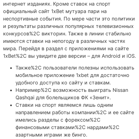
интернет изданиях. Кроме ставок на спорт
официальный сайт 1xBet мутуара пари на
неспортивные события. По мере части это политики
и результаты различных популярных телевизионных
конкурсов%2C викторин. Также в линии стабильно
имеются ставки на непогоду в различных частях
мира. Перейдя в раздел с приложениями на сайте
1xBet%2C вы увидите две версии – для Android и iOS.
Также%2C пользователи полезны использовать
мобильное приложение 1xbet для достаточно
удобного доступа ко сайту и ставкам.
Например%2C возможность выиграть Nissan
Qashqai для болельщиков ФК «Зенит».
Ставки на спорт являемся лишь одним
направлением работы компании%2C и ее сайте
имелись разделы с форексом%2C
финансовыми ставками%2C нардами%2C
азартными играми же бинго.