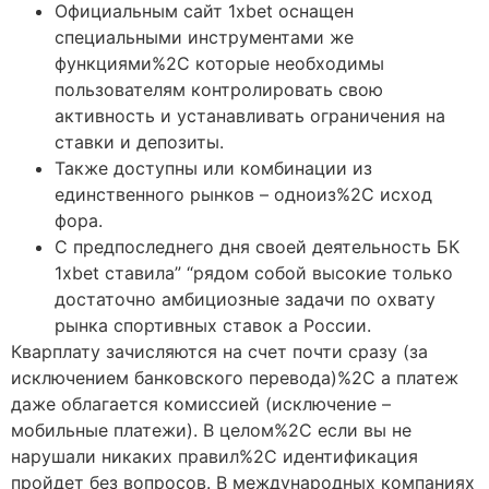
Официальным сайт 1xbet оснащен
специальными инструментами же
функциями%2C которые необходимы
пользователям контролировать свою
активность и устанавливать ограничения на
ставки и депозиты.
Также доступны или комбинации из
единственного рынков – одноиз%2C исход
фора.
С предпоследнего дня своей деятельность БК
1xbet ставила” “рядом собой высокие только
достаточно амбициозные задачи по охвату
рынка спортивных ставок а России.
Кварплату зачисляются на счет почти сразу (за
исключением банковского перевода)%2C а платеж
даже облагается комиссией (исключение –
мобильные платежи). В целом%2C если вы не
нарушали никаких правил%2C идентификация
пройдет без вопросов. В международных компаниях