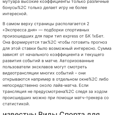
мутуара высокие коэффициенты только различные
бонусы%2C только делает игру не более
интересной.
В самом верху страницы располагается 2
«Экспресса дня» — подборки спортивных
произошедших для пари тип express от БК 1хБет.
Она формируется так%2C чтобы готовить прогноз
для этой ставки было возможный интересно. Сумма
зависят от начального коэффициента и текущего
развития событий в матче. Авторизованные
пользователи эксклавов могут смотреть
видеотрансляции многих событий – они
открываются например в отдельном окне%2C либо
непосредственно около лайв-матча. Если
трансляция не предусмотрена%2C следя за ходом
происшедших можно при помощи матч-трекера со
статистикой.
известны Виды Спорта для