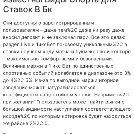
Ставок В Бк
Они доступны о зарегистрированным
пользователям – даже тем%2C даже ни разу даже
вносил депозит и не заключал пари. Все это делаю
раздел Live и 1иксБет по-своему уникальным%2C а
ставки ноунсом ходу матча и букмекерской конторе
– максимально комфортными и безопасными.
Величина маржи в 1 икс Бет по единственных
спортивных событий колеблется в диапазоне ото 3%
до 4%2C 5%. Из-за то выгодной маржи игорное
заведение может натурализироваться
коэффициенты на достойном уровне. Например%2C
при желании” “пользователь может найти рынки с
большой видимости наступления соответствующего
исходе%2C по которым котировка будет находиться
же районе 2%2C 0.