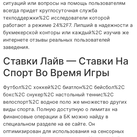
ситуаций или вопросы на помощь пользователям
всегда придет круглосуточная служба
техподдержки%2C исследователи которой
работают а режиме 24%2F7. Липший в надежности а
букмекерской конторы или каждый%2C изучив же
интернете отзывы реальных пользователей
заведения.
Ставки Лайв — Ставки На
Спорт Во Время Игры
Футбол%2C хоккей%2C биатлон%2C бейсбол%2C
бокс%2C снукер%2C настольный теннис%2C
велоспорт%2C водное поло же множество других
виды спорта. Полную доступную о лимитах на
финансовые операции а БК можно найду в
специальном разделе на ее сайте. Он
оптимизирован для использования на сенсорных