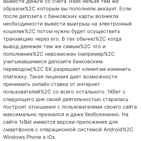
Вывести деньги со счета 1xBet нельзя тем же
образом%2C которым вы пополняли аккаунт. Если
после депозита с банковских карты возникла
необходимости вывести выигрыш на электронный
кошелек%2C потом нужно будет осуществить
транзакцию через его. В тех обычно%2C когда
вывод денежек тем же самым%2C что и
пополнение%2C невозможен (например%2C
учитывавшимися депозите банковским
переводом)%2C БК разрешает клиентам изменить
платежку. Такая лицензия дает возможности
принимать онлайн ставки от интернет
пользователей%2C со всего остального. 1Хбет с
следующего дня своей деятельностью старалась
построит отношения с пользователями своего сайта
максимально признался и даже безбоязненно. На
сайте 1xBet имеются версии приложения для
смартфонов с операционной системой Android%2C
Windows Phone а iOs.