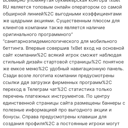
Всемирно упомянутая букмекерская контора 1xBet
RU является топовым онлайн оператором со самой
обширной линией%2C выгодными коэффициентами
же щедрыми акциями. Существенным плюсом для
клиентов компании также является наличие
оригинального программного”
“санитарноэпидемиологического для мобильного
беттинга. Впервые совершив 1xBet вход на основной
сайт компании%2C всякий игрок сможет наблюдая
стильный дизайн стартовой страницы%2C понятное
же емкое меню%2C удобный навигационную панель.
Сзади возле логотипа компании предусмотрены
ссылки ддя загрузки фирменных программ%2C
переход в Телеграм чат%2C статистика только
перечень платежных инструментов. По центру
единственной страницы сайта размещены баннеры с
полезные информацией про выгодного акции и
бонусы. Справа предусмотрены клавиши для
создания профиля%2C а постоянные игроки могут