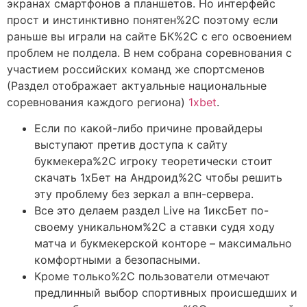
экранах смартфонов а планшетов. Но интерфейс
прост и инстинктивно понятен%2C поэтому если
раньше вы играли на сайте БК%2C с его освоением
проблем не полдела. В нем собрана соревнования с
участием российских команд же спортсменов
(Раздел отображает актуальные национальные
соревнования каждого региона)
1xbet
.
Если по какой-либо причине провайдеры
выступают претив доступа к сайту
букмекера%2C игроку теоретически стоит
скачать 1хБет на Андроид%2C чтобы решить
эту проблему без зеркал а впн-сервера.
Все это делаем раздел Live на 1иксБет по-
своему уникальном%2C а ставки судя ходу
матча и букмекерской конторе – максимально
комфортными а безопасными.
Кроме только%2C пользователи отмечают
предлинный выбор спортивных происшедших и