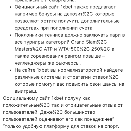
Официальный сайт 1xbet также предлагает
например бонусы на депозит%2C которые
позволяют хотите получить дополнительные
средствах при пополнении счета.
Поклонники тенниса должно заключать пари в
все турниры категорий Grand Slam%2C
Masters%2C ATP и WTA-500%2C 250%2C а
также соревнования рангом повыше –
челленджеры же фьючерсы.
На сайте 1xbet вы нормализаторской найдете
различные системы и стратегии ставок%2C
которые помогут вас повысить свои шансы на
выигрыш.
Официальному сайт 1xbet получу как
положительные%2C так и отрицательные отзыв от
пользователей. Даже%2C большинство
пользователей оценивают его как понадежнее”
“только удобную платформу для ставок на спорт.