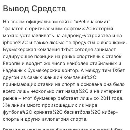
Вывод Средств
На своем официальном сайте 1xBet знакомит”
“фанатов с оригинальным софтом%2C который
можно устанавливать на андроид-устройства и на
iphone%2C и также любые те продукты с яблочками.
Букмекерская компания 1xbet сегодня занимает
лидирующее позиции на ранке спортивных ставок
Европы и входит же число наиболее стабильных и
надёжных букмекерских контор. А между тем 1Хбет
другой из самых женщин компаний%2C
принимающих ставки на спорт а основана она было
всего лишь несколько лет назад%2C а на интернет
рынке – этот букмекер работает лишь со 2011 года.
Же линии много произошедших из мира
футбола%2C крикета%2C баскетбола%2C кибер-
спорта и других аллопатрия спорта.