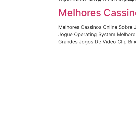
Melhores Cassino
Melhores Cassinos Online Sobre J
Jogue Operating System Melhore
Grandes Jogos De Video Clip Bi