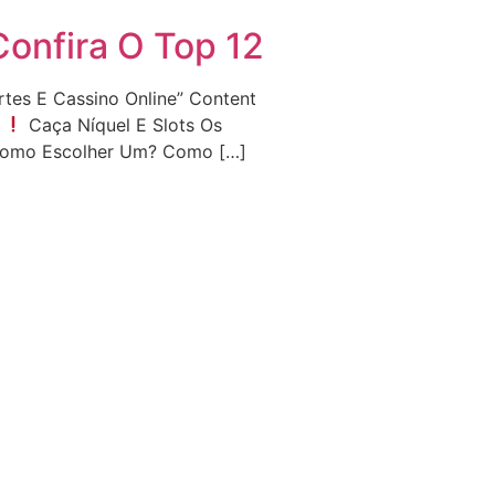
onfira O Top 12
rtes E Cassino Online” Content
o
Caça Níquel E Slots Os
 Como Escolher Um? Como […]