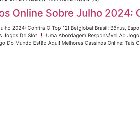
s Online Sobre Julho 2024: C
ulho 2024: Confira O Top 12! Betglobal Brasil: Bônus, Espo
s Jogos De Slot
Uma Abordagem Responsável Ao Jog
ngo Do Mundo Estão Aqui! Melhores Cassinos Online: Tais