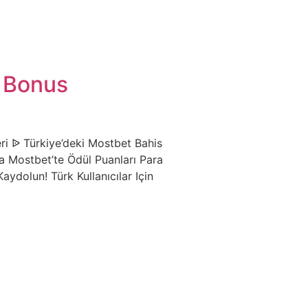
o Bonus
ri ᐉ Türkiye’deki Mostbet Bahis
a Mostbet’te Ödül Puanları Para
ydolun! Türk Kullanıcılar Için