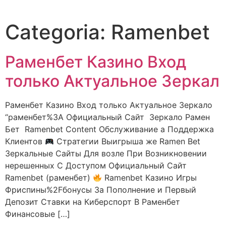
Categoria:
Ramenbet
Раменбет Казино Вход
только Актуальное Зеркал
Раменбет Казино Вход только Актуальное Зеркало
“раменбет%3A Официальный Сайт
Зеркало Рамен
Бет
Ramenbet Content Обслуживание а Поддержка
Клиентов
Стратегии Выигрыша же Ramen Bet
Зеркальные Сайты Для возле При Возникновении
нерешенных С Доступом Официальный Сайт
Ramenbet (раменбет)
Ramenbet Казино Игры
Фриспины%2Fбонусы За Пополнение и Первый
Депозит Ставки на Киберспорт В Раменбет
Финансовые […]