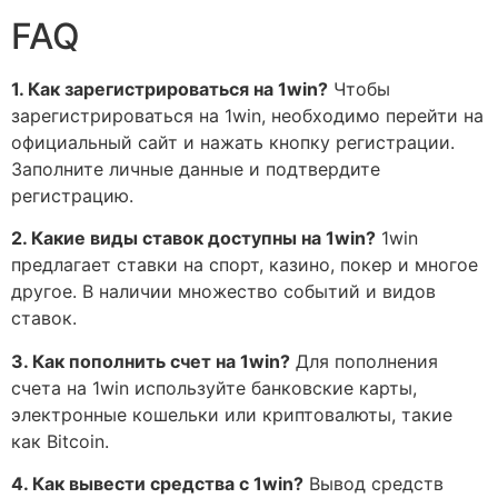
FAQ
1. Как зарегистрироваться на 1win?
Чтобы
зарегистрироваться на 1win, необходимо перейти на
официальный сайт и нажать кнопку регистрации.
Заполните личные данные и подтвердите
регистрацию.
2. Какие виды ставок доступны на 1win?
1win
предлагает ставки на спорт, казино, покер и многое
другое. В наличии множество событий и видов
ставок.
3. Как пополнить счет на 1win?
Для пополнения
счета на 1win используйте банковские карты,
электронные кошельки или криптовалюты, такие
как Bitcoin.
4. Как вывести средства с 1win?
Вывод средств