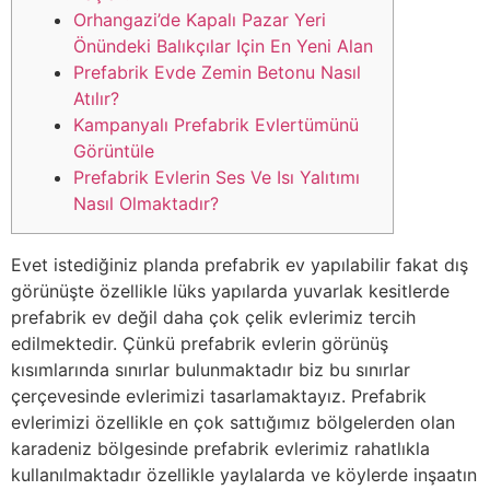
Orhangazi’de Kapalı Pazar Yeri
Önündeki Balıkçılar Için En Yeni Alan
Prefabrik Evde Zemin Betonu Nasıl
Atılır?
Kampanyalı Prefabrik Evlertümünü
Görüntüle
Prefabrik Evlerin Ses Ve Isı Yalıtımı
Nasıl Olmaktadır?
Evet istediğiniz planda prefabrik ev yapılabilir fakat dış
görünüşte özellikle lüks yapılarda yuvarlak kesitlerde
prefabrik ev değil daha çok çelik evlerimiz tercih
edilmektedir. Çünkü prefabrik evlerin görünüş
kısımlarında sınırlar bulunmaktadır biz bu sınırlar
çerçevesinde evlerimizi tasarlamaktayız. Prefabrik
evlerimizi özellikle en çok sattığımız bölgelerden olan
karadeniz bölgesinde prefabrik evlerimiz rahatlıkla
kullanılmaktadır özellikle yaylalarda ve köylerde inşaatın