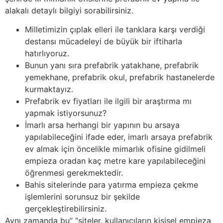
alakalı detaylı bilgiyi sorabilirsiniz.
Milletimizin çıplak elleri ile tanklara karşı verdiği
destansı mücadeleyi de büyük bir iftiharla
hatırlıyoruz.
Bunun yanı sıra prefabrik yatakhane, prefabrik
yemekhane, prefabrik okul, prefabrik hastanelerde
kurmaktayız.
Prefabrik ev fiyatları ile ilgili bir araştırma mı
yapmak istiyorsunuz?
İmarlı arsa herhangi bir yapının bu arsaya
yapılabileceğini ifade eder, imarlı arsaya prefabrik
ev almak için öncelikle mimarlık ofisine gidilmeli
empieza oradan kaç metre kare yapılabileceğini
öğrenmesi gerekmektedir.
Bahis sitelerinde para yatırma empieza çekme
işlemlerini sorunsuz bir şekilde
gerçekleştirebilirsiniz.
Aynı zamanda bu” “siteler, kullanıcıların kişisel empieza