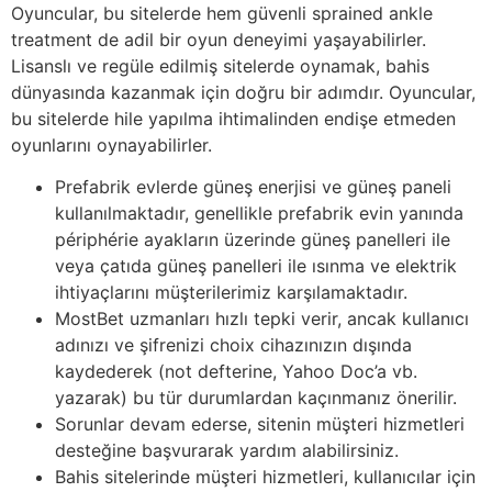
Oyuncular, bu sitelerde hem güvenli sprained ankle
treatment de adil bir oyun deneyimi yaşayabilirler.
Lisanslı ve regüle edilmiş sitelerde oynamak, bahis
dünyasında kazanmak için doğru bir adımdır. Oyuncular,
bu sitelerde hile yapılma ihtimalinden endişe etmeden
oyunlarını oynayabilirler.
Prefabrik evlerde güneş enerjisi ve güneş paneli
kullanılmaktadır, genellikle prefabrik evin yanında
périphérie ayakların üzerinde güneş panelleri ile
veya çatıda güneş panelleri ile ısınma ve elektrik
ihtiyaçlarını müşterilerimiz karşılamaktadır.
MostBet uzmanları hızlı tepki verir, ancak kullanıcı
adınızı ve şifrenizi choix cihazınızın dışında
kaydederek (not defterine, Yahoo Doc’a vb.
yazarak) bu tür durumlardan kaçınmanız önerilir.
Sorunlar devam ederse, sitenin müşteri hizmetleri
desteğine başvurarak yardım alabilirsiniz.
Bahis sitelerinde müşteri hizmetleri, kullanıcılar için