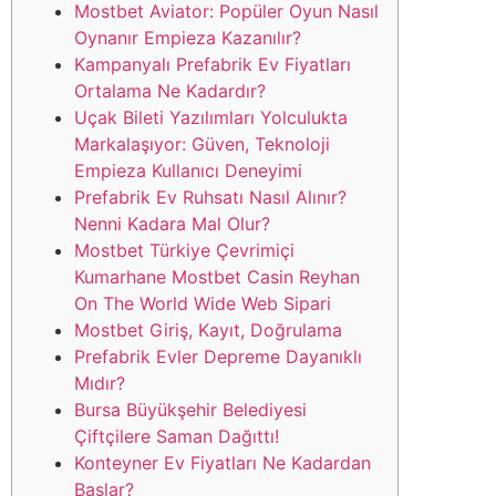
Mostbet Aviator: Popüler Oyun Nasıl
Oynanır Empieza Kazanılır?
Kampanyalı Prefabrik Ev Fiyatları
Ortalama Ne Kadardır?
Uçak Bileti Yazılımları Yolculukta
Markalaşıyor: Güven, Teknoloji
Empieza Kullanıcı Deneyimi
Prefabrik Ev Ruhsatı Nasıl Alınır?
Nenni Kadara Mal Olur?
Mostbet Türkiye Çevrimiçi
Kumarhane Mostbet Casin Reyhan
On The World Wide Web Sipari
Mostbet Giriş, Kayıt, Doğrulama
Prefabrik Evler Depreme Dayanıklı
Mıdır?
Bursa Büyükşehir Belediyesi
Çiftçilere Saman Dağıttı!
Konteyner Ev Fiyatları Ne Kadardan
Başlar?