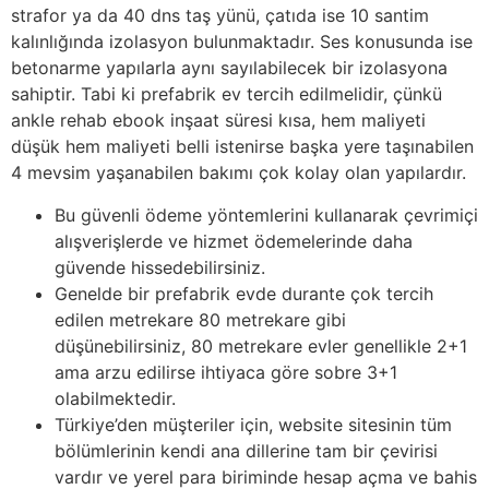
strafor ya da 40 dns taş yünü, çatıda ise 10 santim
kalınlığında izolasyon bulunmaktadır. Ses konusunda ise
betonarme yapılarla aynı sayılabilecek bir izolasyona
sahiptir. Tabi ki prefabrik ev tercih edilmelidir, çünkü
ankle rehab ebook inşaat süresi kısa, hem maliyeti
düşük hem maliyeti belli istenirse başka yere taşınabilen
4 mevsim yaşanabilen bakımı çok kolay olan yapılardır.
Bu güvenli ödeme yöntemlerini kullanarak çevrimiçi
alışverişlerde ve hizmet ödemelerinde daha
güvende hissedebilirsiniz.
Genelde bir prefabrik evde durante çok tercih
edilen metrekare 80 metrekare gibi
düşünebilirsiniz, 80 metrekare evler genellikle 2+1
ama arzu edilirse ihtiyaca göre sobre 3+1
olabilmektedir.
Türkiye’den müşteriler için, website sitesinin tüm
bölümlerinin kendi ana dillerine tam bir çevirisi
vardır ve yerel para biriminde hesap açma ve bahis