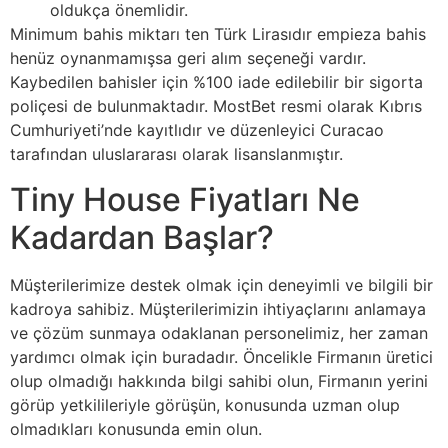
oldukça önemlidir.
Minimum bahis miktarı ten Türk Lirasıdır empieza bahis
henüz oynanmamışsa geri alım seçeneği vardır.
Kaybedilen bahisler için %100 iade edilebilir bir sigorta
poliçesi de bulunmaktadır. MostBet resmi olarak Kıbrıs
Cumhuriyeti’nde kayıtlıdır ve düzenleyici Curacao
tarafından uluslararası olarak lisanslanmıştır.
Tiny House Fiyatları Ne
Kadardan Başlar?
Müşterilerimize destek olmak için deneyimli ve bilgili bir
kadroya sahibiz. Müşterilerimizin ihtiyaçlarını anlamaya
ve çözüm sunmaya odaklanan personelimiz, her zaman
yardımcı olmak için buradadır. Öncelikle Firmanın üretici
olup olmadığı hakkında bilgi sahibi olun, Firmanın yerini
görüp yetkilileriyle görüşün, konusunda uzman olup
olmadıkları konusunda emin olun.