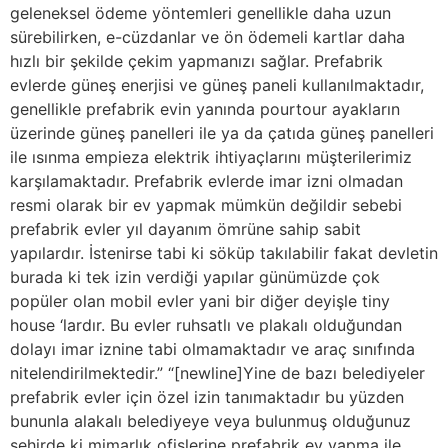
geleneksel ödeme yöntemleri genellikle daha uzun
sürebilirken, e-cüzdanlar ve ön ödemeli kartlar daha
hızlı bir şekilde çekim yapmanızı sağlar. Prefabrik
evlerde güneş enerjisi ve güneş paneli kullanılmaktadır,
genellikle prefabrik evin yanında pourtour ayakların
üzerinde güneş panelleri ile ya da çatıda güneş panelleri
ile ısınma empieza elektrik ihtiyaçlarını müşterilerimiz
karşılamaktadır. Prefabrik evlerde imar izni olmadan
resmi olarak bir ev yapmak mümkün değildir sebebi
prefabrik evler yıl dayanım ömrüne sahip sabit
yapılardır. İstenirse tabi ki söküp takılabilir fakat devletin
burada ki tek izin verdiği yapılar günümüzde çok
popüler olan mobil evler yani bir diğer deyişle tiny
house ‘lardır. Bu evler ruhsatlı ve plakalı olduğundan
dolayı imar iznine tabi olmamaktadır ve araç sınıfında
nitelendirilmektedir.” “[newline]Yine de bazı belediyeler
prefabrik evler için özel izin tanımaktadır bu yüzden
bununla alakalı belediyeye veya bulunmuş olduğunuz
şehirde ki mimarlık ofislerine prefabrik ev yapma ile