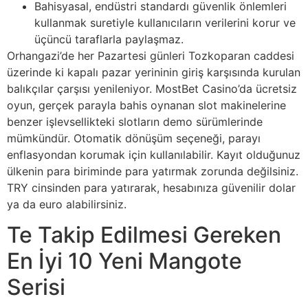
Bahisyasal, endüstri standardı güvenlik önlemleri
kullanmak suretiyle kullanıcıların verilerini korur ve
üçüncü taraflarla paylaşmaz.
Orhangazi’de her Pazartesi günleri Tozkoparan caddesi
üzerinde ki kapalı pazar yerininin giriş karşısında kurulan
balıkçılar çarşısı yenileniyor. MostBet Casino’da ücretsiz
oyun, gerçek parayla bahis oynanan slot makinelerine
benzer işlevsellikteki slotların demo sürümlerinde
mümkündür. Otomatik dönüşüm seçeneği, parayı
enflasyondan korumak için kullanılabilir. Kayıt olduğunuz
ülkenin para biriminde para yatırmak zorunda değilsiniz.
TRY cinsinden para yatırarak, hesabınıza güvenilir dolar
ya da euro alabilirsiniz.
Te Takip Edilmesi Gereken
En İyi 10 Yeni Mangote
Serisi