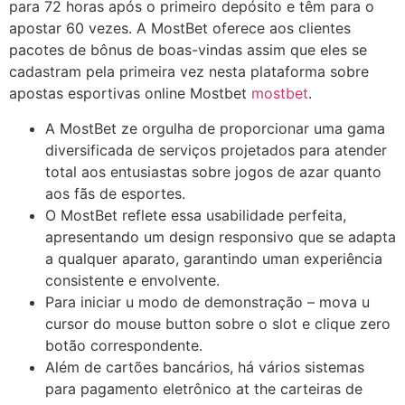
para 72 horas após o primeiro depósito e têm para o
apostar 60 vezes. A MostBet oferece aos clientes
pacotes de bônus de boas-vindas assim que eles se
cadastram pela primeira vez nesta plataforma sobre
apostas esportivas online Mostbet
mostbet
.
A MostBet ze orgulha de proporcionar uma gama
diversificada de serviços projetados para atender
total aos entusiastas sobre jogos de azar quanto
aos fãs de esportes.
O MostBet reflete essa usabilidade perfeita,
apresentando um design responsivo que se adapta
a qualquer aparato, garantindo uman experiência
consistente e envolvente.
Para iniciar u modo de demonstração – mova u
cursor do mouse button sobre o slot e clique zero
botão correspondente.
Além de cartões bancários, há vários sistemas
para pagamento eletrônico at the carteiras de