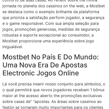
jornada no planeta dos cassinos on the web, a Mostbet
se destaca como o exemplo brilhante da plataforma
que prioriza a satisfação perform jogador, a segurança
e o game responsável. Com sua ampla seleção para
jogos, promoções generosas, medidas de segurança
robustas e suporte excepcional ao consumidor, a
Mostbet proporciona uma experiência sobre jogo
inigualável.
Mostbet No País E Do Mundo:
Uma Nova Era De Apostas
Electronic Jogos Online
Lá você precisa inserir nosso conjunto para símbolos, o
o qual permitirá que novos jogadores recebam 1 bônus
maior at the acesso aberto the promoções exclusivas
sobre casas de” “apostas. As áreas sobre cassinos ao
festón se tornaram muito importantes para os clientes