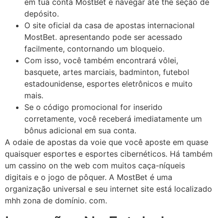
em tua conta MostBet e navegar até the seção de
depósito.
O site oficial da casa de apostas internacional
MostBet. apresentando pode ser acessado
facilmente, contornando um bloqueio.
Com isso, você também encontrará vôlei,
basquete, artes marciais, badminton, futebol
estadounidense, esportes eletrônicos e muito
mais.
Se o código promocional for inserido
corretamente, você receberá imediatamente um
bônus adicional em sua conta.
A odaie de apostas da voie que você aposte em quase
quaisquer esportes e esportes cibernéticos. Há também
um cassino on the web com muitos caça-níqueis
digitais e o jogo de pôquer. A MostBet é uma
organização universal e seu internet site está localizado
mhh zona de domínio. com.