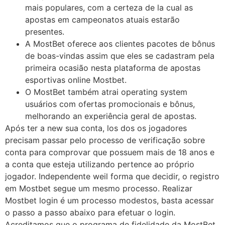
mais populares, com a certeza de la cual as
apostas em campeonatos atuais estarão
presentes.
A MostBet oferece aos clientes pacotes de bônus
de boas-vindas assim que eles se cadastram pela
primeira ocasião nesta plataforma de apostas
esportivas online Mostbet.
O MostBet também atrai operating system
usuários com ofertas promocionais e bônus,
melhorando an experiência geral de apostas.
Após ter a new sua conta, los dos os jogadores
precisam passar pelo processo de verificação sobre
conta para comprovar que possuem mais de 18 anos e
a conta que esteja utilizando pertence ao próprio
jogador. Independente weil forma que decidir, o registro
em Mostbet segue um mesmo processo. Realizar
Mostbet login é um processo modestos, basta acessar
o passo a passo abaixo para efetuar o login.
Acreditamos que o programa de fidelidade da MostBet