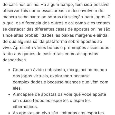
de cassinos online. Há algum tempo, tem sido possível
observar tais como essas áreas ze desenvolvem de
manera semelhante ao sobras da seleção para jogos. O
o qual os diferencia dos outros e asi como eles tentam
se destacar das diferentes casas de apostas online são
since altas probabilidades, as baixas margens e ainda
do que alguma sólida plataforma sobre apostas ao
vivo. Apresenta vários bónus e promoções associados
tanto aos games de casino tais como às apostas
desportivas.
Como um ávido entusiasta, mergulhei no mundo
dos jogos virtuais, explorando because
complexidades e because nuances que vêm com
eles.
A incapere de apostas da voie que você aposte
em quase todos os esportes e esportes
cibernéticos.
As apostas ao vivo são limitadas aos esportes