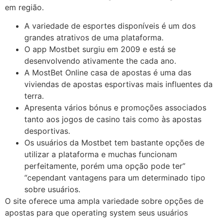
em região.
A variedade de esportes disponíveis é um dos
grandes atrativos de uma plataforma.
O app Mostbet surgiu em 2009 e está se
desenvolvendo ativamente the cada ano.
A MostBet Online casa de apostas é uma das
viviendas de apostas esportivas mais influentes da
terra.
Apresenta vários bónus e promoções associados
tanto aos jogos de casino tais como às apostas
desportivas.
Os usuários da Mostbet tem bastante opções de
utilizar a plataforma e muchas funcionam
perfeitamente, porém uma opção pode ter”
“cependant vantagens para um determinado tipo
sobre usuários.
O site oferece uma ampla variedade sobre opções de
apostas para que operating system seus usuários