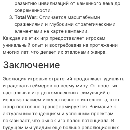
развитию цивилизаций от каменного века до
современности.
Total War:
Отличается масштабными
сражениями и глубокими стратегическими
элементами на карте кампании.
Каждая из этих игр предоставляет игрокам
уникальный опыт и востребована на протяжении
многих лет, что делает их эталонами жанра.
Заключение
Эволюция игровых стратегий продолжает удивлять
и радовать геймеров по всему миру. От простых
настольных игр до комплексных симуляций с
использованием искусственного интеллекта, этот
жанр постоянно трансформируется. Внимание к
актуальным тенденциям и успешным проектам
показывает, что рынок игр полон потенциала. В
будущем мы увидим еще больше революционных