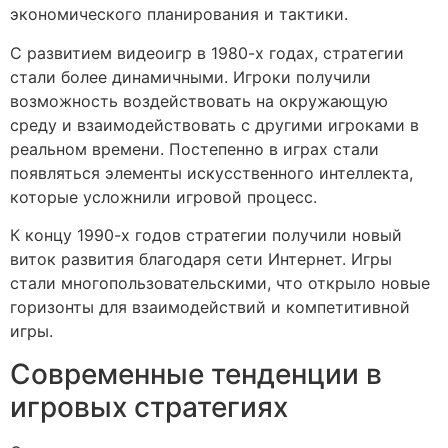
экономического планирования и тактики.
С развитием видеоигр в 1980-х годах, стратегии
стали более динамичными. Игроки получили
возможность воздействовать на окружающую
среду и взаимодействовать с другими игроками в
реальном времени. Постепенно в играх стали
появляться элементы искусственного интеллекта,
которые усложнили игровой процесс.
К концу 1990-х годов стратегии получили новый
виток развития благодаря сети Интернет. Игры
стали многопользовательскими, что открыло новые
горизонты для взаимодействий и компетитивной
игры.
Современные тенденции в
игровых стратегиях