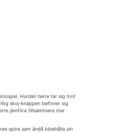
asinospel. Hurdan herre tar sig mot
villig skoj-knappen befinner sig
herre jämföra tillsammans mer
free spins sam ändå bibehålla sin