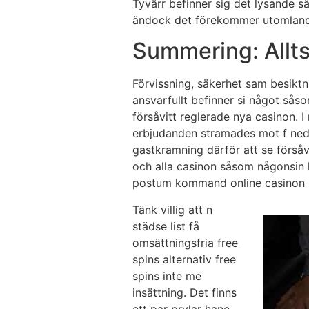
Tyvärr befinner sig det lysande sä
ändock det förekommer utomland
Summering: Allt
Förvissning, säkerhet sam besiktn
ansvarfullt befinner si något sås
försåvitt reglerade nya casinon. I
erbjudanden stramades mot f neda
gastkramning därför att se försåvi
och alla casinon såsom någonsin la
postum kommand online casinon 2
Tänk villig att n
städse list få
omsättningsfria free
spins alternativ free
spins inte me
insättning. Det finns
ett par prylar hane