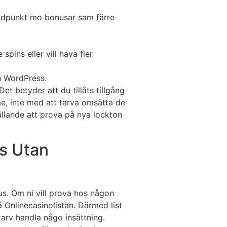
åndpunkt mo bonusar sam färre
pins eller vill hava fler
n WordPress.
t betyder att du tillåts tillgång
ge, inte med att tarva omsätta de
ällande att prova på nya lockton
s Utan
onus. Om ni vill prova hos någon
 Onlinecasinolistan. Därmed list
tarv handla någo insättning.