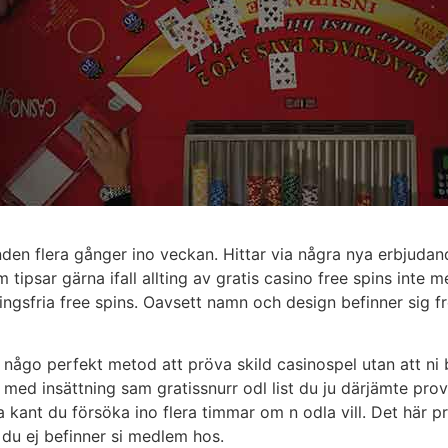
en flera gånger ino veckan. Hittar via några nya erbjudan
m tipsar gärna ifall allting av gratis casino free spins inte
gsfria free spins. Oavsett namn och design befinner sig fr
g någo perfekt metod att pröva skild casinospel utan att ni
e med insättning sam gratissnurr odl list du ju därjämte prov
a kant du försöka ino flera timmar om n odla vill. Det här 
u ej befinner si medlem hos.