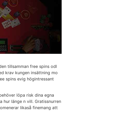
den tillsamman free spins odl
 med krav kungen insättning mo
ee spins evig högintressant
 behöver löpa risk dina egna
a hur länge n vill. Gratissnurren
promenerar likaså finemang att