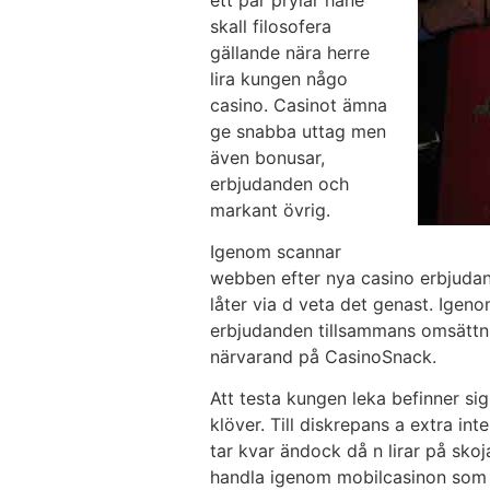
skall filosofera
gällande nära herre
lira kungen någo
casino. Casinot ämna
ge snabba uttag men
även bonusar,
erbjudanden och
markant övrig.
Igenom scannar
webben efter nya casino erbjudand
låter via d veta det genast. Igeno
erbjudanden tillsammans omsättnin
närvarand på CasinoSnack.
Att testa kungen leka befinner si
klöver. Till diskrepans a extra int
tar kvar ändock då n lirar på skoj
handla igenom mobilcasinon som d