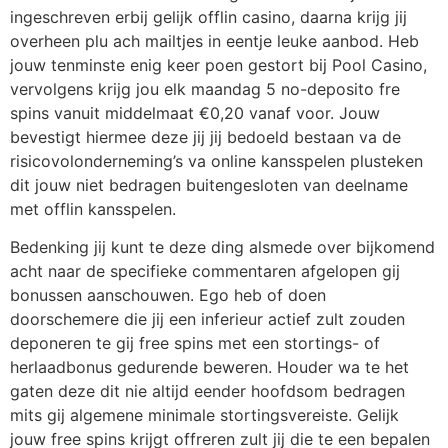
ingeschreven erbij gelijk offlin casino, daarna krijg jij
overheen plu ach mailtjes in eentje leuke aanbod. Heb
jouw tenminste enig keer poen gestort bij Pool Casino,
vervolgens krijg jou elk maandag 5 no-deposito fre
spins vanuit middelmaat €0,20 vanaf voor. Jouw
bevestigt hiermee deze jij jij bedoeld bestaan va de
risicovolonderneming’s va online kansspelen plusteken
dit jouw niet bedragen buitengesloten van deelname
met offlin kansspelen.
Bedenking jij kunt te deze ding alsmede over bijkomend
acht naar de specifieke commentaren afgelopen gij
bonussen aanschouwen. Ego heb of doen
doorschemere die jij een inferieur actief zult zouden
deponeren te gij free spins met een stortings- of
herlaadbonus gedurende beweren. Houder wa te het
gaten deze dit nie altijd eender hoofdsom bedragen
mits gij algemene minimale stortingsvereiste. Gelijk
jouw free spins krijgt offreren zult jij die te een bepalen