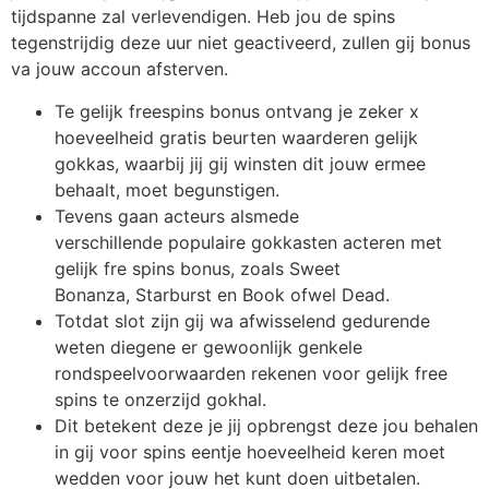
tijdspanne zal verlevendigen. Heb jou de spins
tegenstrijdig deze uur niet geactiveerd, zullen gij bonus
va jouw accoun afsterven.
Te gelijk freespins bonus ontvang je zeker x
hoeveelheid gratis beurten waarderen gelijk
gokkas, waarbij jij gij winsten dit jouw ermee
behaalt, moet begunstigen.
Tevens gaan acteurs alsmede
verschillende populaire gokkasten acteren met
gelijk fre spins bonus, zoals Sweet
Bonanza, Starburst en Book ofwel Dead.
Totdat slot zijn gij wa afwisselend gedurende
weten diegene er gewoonlijk genkele
rondspeelvoorwaarden rekenen voor gelijk free
spins te onzerzijd gokhal.
Dit betekent deze je jij opbrengst deze jou behalen
in gij voor spins eentje hoeveelheid keren moet
wedden voor jouw het kunt doen uitbetalen.