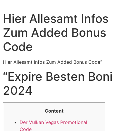
Hier Allesamt Infos
Zum Added Bonus
Code
Hier Allesamt Infos Zum Added Bonus Code”
“Expire Besten Boni
2024
Content
Der Vulkan Vegas Promotional
Code