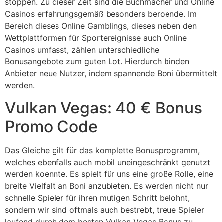
stoppen. Zu dieser Zeit sind die Buchmacher und Online
Casinos erfahrungsgemäß besonders beroende. Im
Bereich dieses Online Gamblings, dieses neben den
Wettplattformen für Sportereignisse auch Online
Casinos umfasst, zählen unterschiedliche
Bonusangebote zum guten Lot. Hierdurch binden
Anbieter neue Nutzer, indem spannende Boni übermittelt
werden.
Vulkan Vegas: 40 € Bonus
Promo Code
Das Gleiche gilt für das komplette Bonusprogramm,
welches ebenfalls auch mobil uneingeschränkt genutzt
werden koennte. Es spielt für uns eine große Rolle, eine
breite Vielfalt an Boni anzubieten. Es werden nicht nur
schnelle Spieler für ihren mutigen Schritt belohnt,
sondern wir sind oftmals auch bestrebt, treue Spieler
laufend durch dem besten Vulkan Vegas Bonus zu