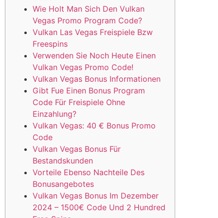
Wie Holt Man Sich Den Vulkan
Vegas Promo Program Code?
Vulkan Las Vegas Freispiele Bzw
Freespins
Verwenden Sie Noch Heute Einen
Vulkan Vegas Promo Code!
Vulkan Vegas Bonus Informationen
Gibt Fue Einen Bonus Program
Code Für Freispiele Ohne
Einzahlung?
Vulkan Vegas: 40 € Bonus Promo
Code
Vulkan Vegas Bonus Für
Bestandskunden
Vorteile Ebenso Nachteile Des
Bonusangebotes
Vulkan Vegas Bonus Im Dezember
2024 – 1500€ Code Und 2 Hundred