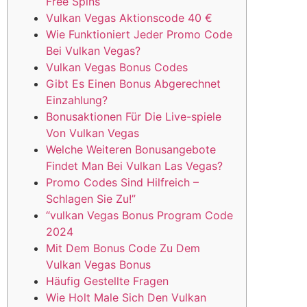
Free Spins
Vulkan Vegas Aktionscode 40 €
Wie Funktioniert Jeder Promo Code
Bei Vulkan Vegas?
Vulkan Vegas Bonus Codes
Gibt Es Einen Bonus Abgerechnet
Einzahlung?
Bonusaktionen Für Die Live-spiele
Von Vulkan Vegas
Welche Weiteren Bonusangebote
Findet Man Bei Vulkan Las Vegas?
Promo Codes Sind Hilfreich –
Schlagen Sie Zu!”
“vulkan Vegas Bonus Program Code
2024
Mit Dem Bonus Code Zu Dem
Vulkan Vegas Bonus
Häufig Gestellte Fragen
Wie Holt Male Sich Den Vulkan