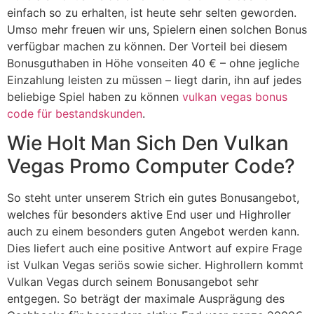
einfach so zu erhalten, ist heute sehr selten geworden.
Umso mehr freuen wir uns, Spielern einen solchen Bonus
verfügbar machen zu können. Der Vorteil bei diesem
Bonusguthaben in Höhe vonseiten 40 € – ohne jegliche
Einzahlung leisten zu müssen – liegt darin, ihn auf jedes
beliebige Spiel haben zu können
vulkan vegas bonus
code für bestandskunden
.
Wie Holt Man Sich Den Vulkan
Vegas Promo Computer Code?
So steht unter unserem Strich ein gutes Bonusangebot,
welches für besonders aktive End user und Highroller
auch zu einem besonders guten Angebot werden kann.
Dies liefert auch eine positive Antwort auf expire Frage
ist Vulkan Vegas seriös sowie sicher. Highrollern kommt
Vulkan Vegas durch seinem Bonusangebot sehr
entgegen. So beträgt der maximale Ausprägung des