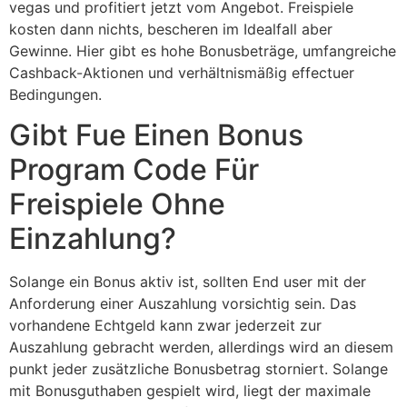
vegas und profitiert jetzt vom Angebot. Freispiele
kosten dann nichts, bescheren im Idealfall aber
Gewinne. Hier gibt es hohe Bonusbeträge, umfangreiche
Cashback-Aktionen und verhältnismäßig effectuer
Bedingungen.
Gibt Fue Einen Bonus
Program Code Für
Freispiele Ohne
Einzahlung?
Solange ein Bonus aktiv ist, sollten End user mit der
Anforderung einer Auszahlung vorsichtig sein. Das
vorhandene Echtgeld kann zwar jederzeit zur
Auszahlung gebracht werden, allerdings wird an diesem
punkt jeder zusätzliche Bonusbetrag storniert. Solange
mit Bonusguthaben gespielt wird, liegt der maximale