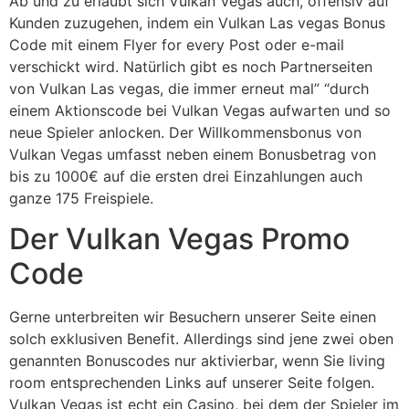
Ab und zu erlaubt sich Vulkan Vegas auch, offensiv auf
Kunden zuzugehen, indem ein Vulkan Las vegas Bonus
Code mit einem Flyer for every Post oder e-mail
verschickt wird. Natürlich gibt es noch Partnerseiten
von Vulkan Las vegas, die immer erneut mal” “durch
einem Aktionscode bei Vulkan Vegas aufwarten und so
neue Spieler anlocken. Der Willkommensbonus von
Vulkan Vegas umfasst neben einem Bonusbetrag von
bis zu 1000€ auf die ersten drei Einzahlungen auch
ganze 175 Freispiele.
Der Vulkan Vegas Promo
Code
Gerne unterbreiten wir Besuchern unserer Seite einen
solch exklusiven Benefit. Allerdings sind jene zwei oben
genannten Bonuscodes nur aktivierbar, wenn Sie living
room entsprechenden Links auf unserer Seite folgen.
Vulkan Vegas ist echt ein Casino, bei dem der Spieler im