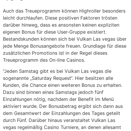
Auch das Treueprogramm können Highroller besonders
leicht durchlaufen. Diese positiven Faktoren trösten
darüber hinweg, dass es ansonsten keinen expliziten
eigenen Bonus für diese User-Gruppe existiert.
Bestandskunden können sich bei Vulkan Las vegas über
jede Menge Bonusangebote freuen. Grundlage für diese
zusätzlichen Promotions ist in der Regel dieses
Treueprogramm des On-line Casinos.
“Jeden Samstag gibt es bei Vulkan Las vegas die
sogenannte „Saturday Request“. Hier besitzen alle
Kunden, die Chance einen weiteren Bonus zu erhalten.
Dazu sind binnen eines Samstags jedoch fünf
Einzahlungen nötig, nachdem der Benefit im Menü
aktiviert wurde. Der Bonusbetrag ergibt sich dann aus
dem Gesamtwert der Einzahlungen des Tages geteilt
durch Fünf. Darüber hinaus veranstaltet Vulkan Las
vegas regelmäßig Casino Turniere, an denen allesamt