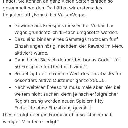
findet. Sie können an ganz vielen Seiten einfach so
gesammelt werden. Da hätten wir erstens das
Registerblatt „Bonus“ bei VulkanVegas.
Gewinne aus Freespins müssen bei Vulkan Las
vegas grundsätzlich 15-fach umgesetzt werden.
Dazu sind binnen eines Samstags trotzdem fünf
Einzahlungen nötig, nachdem der Reward im Menü
aktiviert wurde.
Dann holen Sie sich den Added bonus Code” “für
50 Freispiele für Dead or Living 2.
So beträgt der maximale Wert des Cashbacks für
besonders aktive Customer ganze 2000€.
Nach weiteren Freespins muss male aber hier bei
weitem nicht suchen, denn je nach erfolgreicher
Registrierung werden neuen Spielern fifty
Freispiele ohne Einzahlung gewährt.
Dies erfolgt über ein Formular ebenso ist innerhalb
weniger Minuten erledigt.”