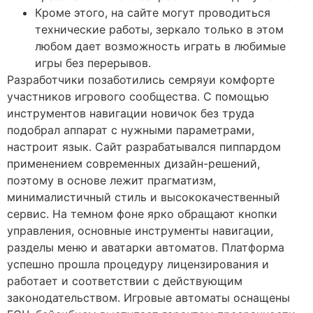
Кроме этого, на сайте могут проводиться
технические работы, зеркало только в этом
любом дает возможность играть в любимые
игры без перерывов.
Разработчики позаботились семряуи комфорте
участников игрового сообщества. С помощью
инструментов навигации новичок без труда
подобрал аппарат с нужными параметрами,
настроит язык. Сайт разрабатывался пиппардом
применением современных дизайн-решений,
поэтому в основе лежит прагматизм,
минималистичный стиль и высококачественный
сервис. На темном фоне ярко обращают кнопки
управления, основные инструменты навигации,
разделы меню и аватарки автоматов. Платформа
успешно прошла процедуру лицензирования и
работает и соответствии с действующим
законодательством. Игровые автоматы оснащены