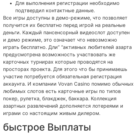
Для выполнения регистрации необходимо
подтвердил контактные данные.
Все игры доступны в демо-режиме, что позволяет
получится их бесплатно перед игрой на реальные
деньги. Каждый пансенсорный видеослот доступен
и демо режиме, это означает что невозможно
играть бесплатно. Дли” “активных любителей азарта
предусмотрена возможность участвовать же
карточных турнирах которые проводятся на
просторах проекта. Для этого что бы принимаешь
участие потребуется обязательная регистрация
аккаунта. И компании Vovan Casino помимо обычных
любимых слотов есть карточные игры по типов
покер, рулетка, блэкджек, баккара. Коллекция
азартных развлечений дополняется лотереями и
играми со настоящим живым дилером.
быстрое Выплаты