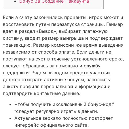
Бонус За Создание” “аккаунта
Если а счету закончились проценты, игрок может и
восстановить путем перезапуска страницы. Геймер
вдет в раздел «Вывод», выбирает платежную
систему, вводит размер выигрыша и подтверждает
транзакцию. Размер комиссии же время выведения
независимо от способа оплате. Если деньги не
поступают на счет в течение установленного срока,
следует обращаясь за помощью и службу
поддержки. Рядом выводом средств участник
должен отыграть активные бонусы, заполнить
анкету профиля персональной информацией и
подтвердить контактные данные.
Чтобы получить эксклюзивный бонус-код,”
“следует регулярно играть в деньги.
Актуальное зеркало полностью повторяет
интерфейс официального сайта.