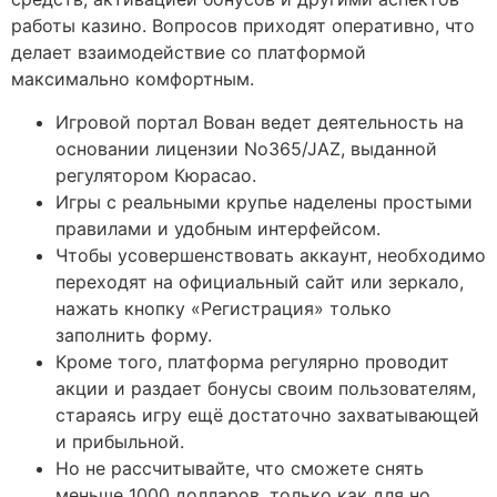
работы казино. Вопросов приходят оперативно, что
делает взаимодействие со платформой
максимально комфортным.
Игровой портал Вован ведет деятельность на
основании лицензии No365/JAZ, выданной
регулятором Кюрасао.
Игры с реальными крупье наделены простыми
правилами и удобным интерфейсом.
Чтобы усовершенствовать аккаунт, необходимо
переходят на официальный сайт или зеркало,
нажать кнопку «Регистрация» только
заполнить форму.
Кроме того, платформа регулярно проводит
акции и раздает бонусы своим пользователям,
стараясь игру ещё достаточно захватывающей
и прибыльной.
Но не рассчитывайте, что сможете снять
меньше 1000 долларов, только как для но