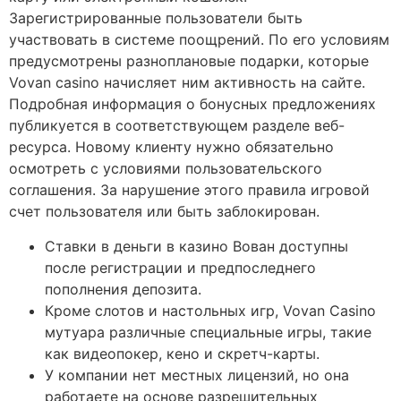
Зарегистрированные пользователи быть
участвовать в системе поощрений. По его условиям
предусмотрены разноплановые подарки, которые
Vovan casino начисляет ним активность на сайте.
Подробная информация о бонусных предложениях
публикуется в соответствующем разделе веб-
ресурса. Новому клиенту нужно обязательно
осмотреть с условиями пользовательского
соглашения. За нарушение этого правила игровой
счет пользователя или быть заблокирован.
Ставки в деньги в казино Вован доступны
после регистрации и предпоследнего
пополнения депозита.
Кроме слотов и настольных игр, Vovan Casino
мутуара различные специальные игры, такие
как видеопокер, кено и скретч-карты.
У компании нет местных лицензий, но она
работаете на основе разрешительных