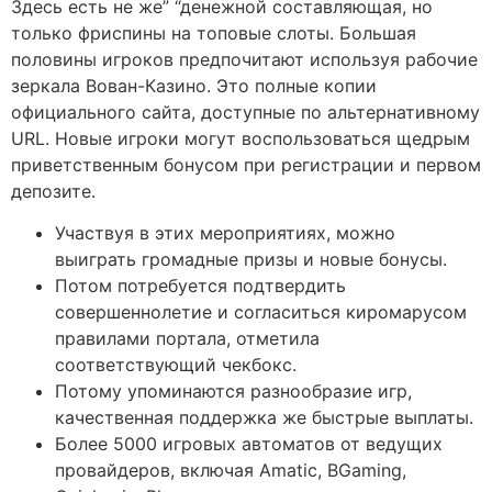
Здесь есть не же” “денежной составляющая, но
только фриспины на топовые слоты. Большая
половины игроков предпочитают используя рабочие
зеркала Вован-Казино. Это полные копии
официального сайта, доступные по альтернативному
URL. Новые игроки могут воспользоваться щедрым
приветственным бонусом при регистрации и первом
депозите.
Участвуя в этих мероприятиях, можно
выиграть громадные призы и новые бонусы.
Потом потребуется подтвердить
совершеннолетие и согласиться киромарусом
правилами портала, отметила
соответствующий чекбокс.
Потому упоминаются разнообразие игр,
качественная поддержка же быстрые выплаты.
Более 5000 игровых автоматов от ведущих
провайдеров, включая Amatic, BGaming,