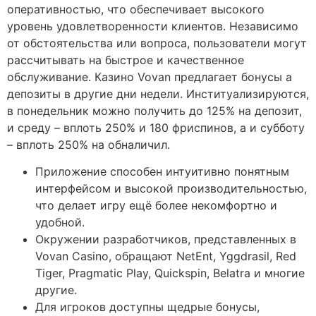
оперативностью, что обеспечивает высокого
уровень удовлетворенности клиентов. Независимо
от обстоятельства или вопроса, пользователи могут
рассчитывать на быстрое и качественное
обслуживание. Казино Vovan предлагает бонусы а
депозиты в другие дни недели. Институализируются,
в понедельник можно получить до 125% на депозит,
и среду – вплоть 250% и 180 фриспинов, а и субботу
– вплоть 250% на обналичил.
Приложение способен интуитивно понятным
интерфейсом и высокой производительностью,
что делает игру ещё более некомфортно и
удобной.
Окружении разработчиков, представленных в
Vovan Casino, обращают NetEnt, Yggdrasil, Red
Tiger, Pragmatic Play, Quickspin, Belatra и многие
другие.
Для игроков доступны щедрые бонусы,