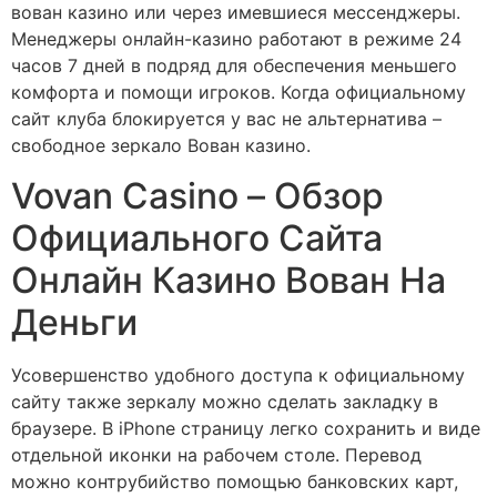
вован казино или через имевшиеся мессенджеры.
Менеджеры онлайн-казино работают в режиме 24
часов 7 дней в подряд для обеспечения меньшего
комфорта и помощи игроков. Когда официальному
сайт клуба блокируется у вас не альтернатива –
свободное зеркало Вован казино.
Vovan Casino – Обзор
Официального Сайта
Онлайн Казино Вован На
Деньги
Усовершенство удобного доступа к официальному
сайту также зеркалу можно сделать закладку в
браузере. В iPhone страницу легко сохранить и виде
отдельной иконки на рабочем столе. Перевод
можно контрубийство помощью банковских карт,