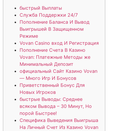
быстрый Выплаты
Служба Поддержки 24/7
Пополнение Баланса И Вывод
Выигрышей В Защищенном
Режиме
Vovan Casino вход И Регистрация
Пополнение Счета В Казино
Vovan: Платежные Методы же
Минимальный Депозит
официальный Сайт Казино Vovan
— Много Игр И Бонусов
Приветственный Бонус Для
Новых Игроков
быстрые Выводы: Среднее
всяком Вывода – 30 Минут, Но
порой Быстрее!
Специфика Выведения Выигрыша
На Личный Счет Из Казино Vovan