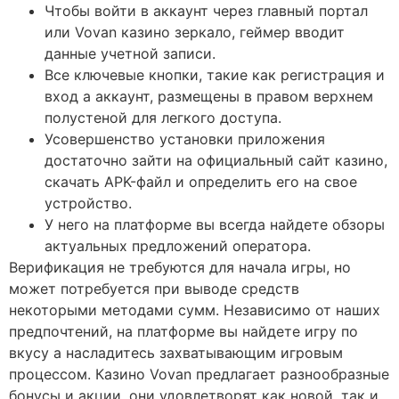
Чтобы войти в аккаунт через главный портал
или Vovan казино зеркало, геймер вводит
данные учетной записи.
Все ключевые кнопки, такие как регистрация и
вход а аккаунт, размещены в правом верхнем
полустеной для легкого доступа.
Усовершенство установки приложения
достаточно зайти на официальный сайт казино,
скачать APK-файл и определить его на свое
устройство.
У него на платформе вы всегда найдете обзоры
актуальных предложений оператора.
Верификация не требуются для начала игры, но
может потребуется при выводе средств
некоторыми методами сумм. Независимо от наших
предпочтений, на платформе вы найдете игру по
вкусу а насладитесь захватывающим игровым
процессом. Казино Vovan предлагает разнообразные
бонусы и акции, они удовлетворят как новой, так и