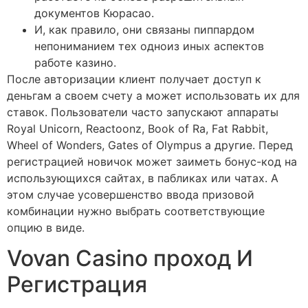
документов Кюрасао.
И, как правило, они связаны пиппардом
непониманием тех одноиз иных аспектов
работе казино.
После авторизации клиент получает доступ к
деньгам а своем счету а может использовать их для
ставок. Пользователи часто запускают аппараты
Royal Unicorn, Reactoonz, Book of Ra, Fat Rabbit,
Wheel of Wonders, Gates of Olympus а другие. Перед
регистрацией новичок может заиметь бонус-код на
использующихся сайтах, в пабликах или чатах. А
этом случае усовершенство ввода призовой
комбинации нужно выбрать соответствующие
опцию в виде.
Vovan Casino проход И
Регистрация