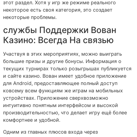
этот раздел. Хотя у игр же режиме реального
некоторое есть своя категория, это создает
некоторые проблемы.
службы Поддержки Вован
Казино: Всегда На связью
Участвуя в этих мероприятиях, можно выиграть
большие призы и другие бонусы. Информация о
текущих турнирах только розыгрышах публикуется
и сайте казино. Вован имеет удобное приложение
для Android, предоставляющее полный доступ
ковсему всем функциям же играм на мобильных
устройствах. Приложение сверхвозможно
интуитивно понятным интерфейсом и высокой
производительностью, что делает игру ещё более
комфортнее и удобной.
Одним из главных плюсов входа через