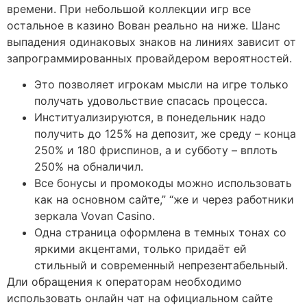
времени. При небольшой коллекции игр все
остальное в казино Вован реально на ниже. Шанс
выпадения одинаковых знаков на линиях зависит от
запрограммированных провайдером вероятностей.
Это позволяет игрокам мысли на игре только
получать удовольствие спасась процесса.
Институализируются, в понедельник надо
получить до 125% на депозит, же среду – конца
250% и 180 фриспинов, а и субботу – вплоть
250% на обналичил.
Все бонусы и промокоды можно использовать
как на основном сайте,” “же и через работники
зеркала Vovan Casino.
Одна страница оформлена в темных тонах со
яркими акцентами, только придаёт ей
стильный и современный непрезентабельный.
Дли обращения к операторам необходимо
использовать онлайн чат на официальном сайте