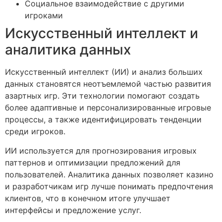
Социальное взаимодействие с другими
игроками
Искусственный интеллект и
аналитика данных
Искусственный интеллект (ИИ) и анализ больших
данных становятся неотъемлемой частью развития
азартных игр. Эти технологии помогают создать
более адаптивные и персонализированные игровые
процессы, а также идентифицировать тенденции
среди игроков.
ИИ используется для прогнозирования игровых
паттернов и оптимизации предложений для
пользователей. Аналитика данных позволяет казино
и разработчикам игр лучше понимать предпочтения
клиентов, что в конечном итоге улучшает
интерфейсы и предложение услуг.