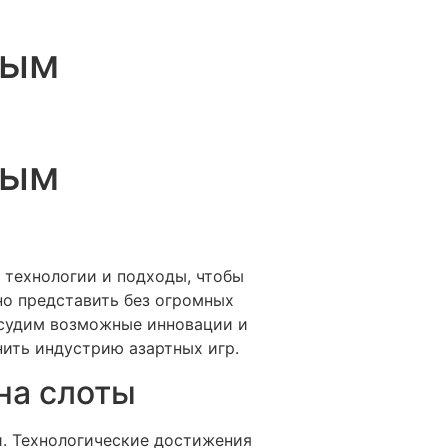
ным
ным
 технологии и подходы, чтобы
но представить без огромных
бсудим возможные инновации и
ить индустрию азартных игр.
на слоты
. Технологические достижения