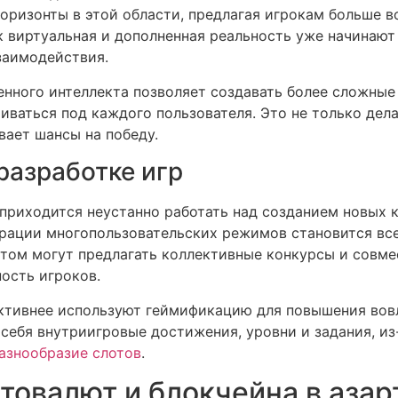
оризонты в этой области, предлагая игрокам больше в
 виртуальная и дополненная реальность уже начинают 
заимодействия.
енного интеллекта позволяет создавать более сложные
иваться под каждого пользователя. Это не только дел
вает шансы на победу.
разработке игр
приходится неустанно работать над созданием новых к
грации многопользовательских режимов становится все
том могут предлагать коллективные конкурсы и совме
ость игроков.
активнее используют геймификацию для повышения вов
 себя внутриигровые достижения, уровни и задания, из
азнообразие слотов
.
товалют и блокчейна в азар