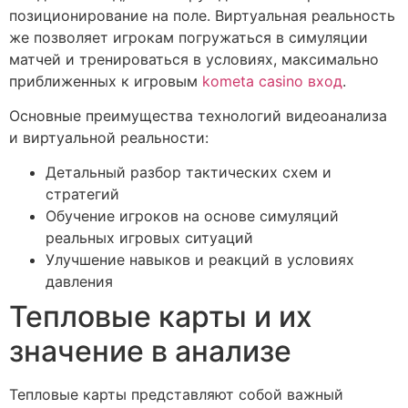
позиционирование на поле. Виртуальная реальность
же позволяет игрокам погружаться в симуляции
матчей и тренироваться в условиях, максимально
приближенных к игровым
kometa casino вход
.
Основные преимущества технологий видеоанализа
и виртуальной реальности:
Детальный разбор тактических схем и
стратегий
Обучение игроков на основе симуляций
реальных игровых ситуаций
Улучшение навыков и реакций в условиях
давления
Тепловые карты и их
значение в анализе
Тепловые карты представляют собой важный