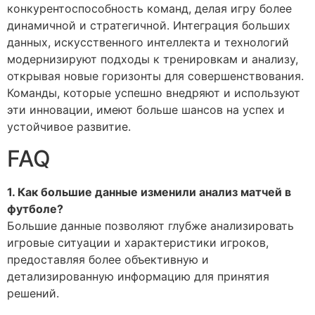
конкурентоспособность команд, делая игру более
динамичной и стратегичной. Интеграция больших
данных, искусственного интеллекта и технологий
модернизируют подходы к тренировкам и анализу,
открывая новые горизонты для совершенствования.
Команды, которые успешно внедряют и используют
эти инновации, имеют больше шансов на успех и
устойчивое развитие.
FAQ
1. Как большие данные изменили анализ матчей в
футболе?
Большие данные позволяют глубже анализировать
игровые ситуации и характеристики игроков,
предоставляя более объективную и
детализированную информацию для принятия
решений.