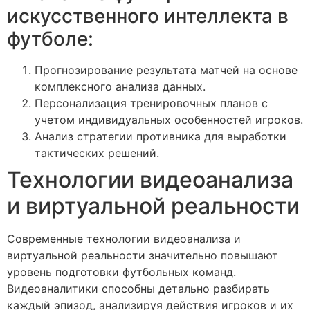
искусственного интеллекта в
футболе:
Прогнозирование результата матчей на основе
комплексного анализа данных.
Персонализация тренировочных планов с
учетом индивидуальных особенностей игроков.
Анализ стратегии противника для выработки
тактических решений.
Технологии видеoанализа
и виртуальной реальности
Современные технологии видеоанализа и
виртуальной реальности значительно повышают
уровень подготовки футбольных команд.
Видеоаналитики способны детально разбирать
каждый эпизод, анализируя действия игроков и их