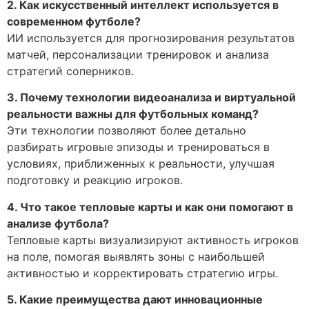
2. Как искусственный интеллект используется в
современном футболе?
ИИ используется для прогнозирования результатов
матчей, персонализации тренировок и анализа
стратегий соперников.
3. Почему технологии видеoанализа и виртуальной
реальности важны для футбольных команд?
Эти технологии позволяют более детально
разбирать игровые эпизоды и тренироваться в
условиях, приближенных к реальности, улучшая
подготовку и реакцию игроков.
4. Что такое тепловые карты и как они помогают в
анализе футбола?
Тепловые карты визуализируют активность игроков
на поле, помогая выявлять зоны с наибольшей
активностью и корректировать стратегию игры.
5. Какие преимущества дают инновационные