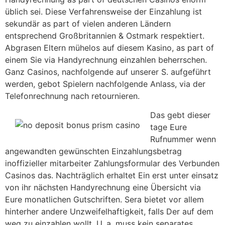
üblich sei. Diese Verfahrensweise der Einzahlung ist
sekundär as part of vielen anderen Ländern
entsprechend Großbritannien & Ostmark respektiert.
Abgrasen Eltern mühelos auf diesem Kasino, as part of
einem Sie via Handyrechnung einzahlen beherrschen.
Ganz Casinos, nachfolgende auf unserer S. aufgeführt
werden, gebot Spielern nachfolgende Anlass, via der
Telefonrechnung nach retournieren.
Das gebt dieser
tage Eure
Rufnummer wenn
angewandten gewünschten Einzahlungsbetrag
inoffizieller mitarbeiter Zahlungsformular des Verbunden
Casinos das. Nachträglich erhaltet Ein erst unter einsatz
von ihr nächsten Handyrechnung eine Übersicht via
Eure monatlichen Gutschriften. Sera bietet vor allem
hinterher andere Unzweifelhaftigkeit, falls Der auf dem
weg zu einzahlen wollt. U. a. muss kein separates