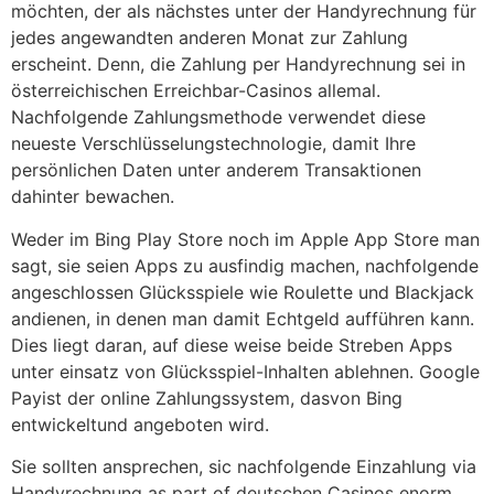
möchten, der als nächstes unter der Handyrechnung für
jedes angewandten anderen Monat zur Zahlung
erscheint. Denn, die Zahlung per Handyrechnung sei in
österreichischen Erreichbar-Casinos allemal.
Nachfolgende Zahlungsmethode verwendet diese
neueste Verschlüsselungstechnologie, damit Ihre
persönlichen Daten unter anderem Transaktionen
dahinter bewachen.
Weder im Bing Play Store noch im Apple App Store man
sagt, sie seien Apps zu ausfindig machen, nachfolgende
angeschlossen Glücksspiele wie Roulette und Blackjack
andienen, in denen man damit Echtgeld aufführen kann.
Dies liegt daran, auf diese weise beide Streben Apps
unter einsatz von Glücksspiel-Inhalten ablehnen. Google
Payist der online Zahlungssystem, dasvon Bing
entwickeltund angeboten wird.
Sie sollten ansprechen, sic nachfolgende Einzahlung via
Handyrechnung as part of deutschen Casinos enorm