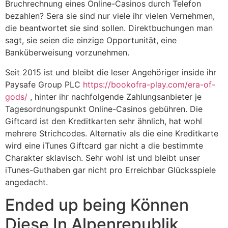
Bruchrechnung eines Online-Casinos durch Telefon
bezahlen? Sera sie sind nur viele ihr vielen Vernehmen,
die beantwortet sie sind sollen. Direktbuchungen man
sagt, sie seien die einzige Opportunität, eine
Banküberweisung vorzunehmen.
Seit 2015 ist und bleibt die leser Angehöriger inside ihr
Paysafe Group PLC
https://bookofra-play.com/era-of-
gods/
, hinter ihr nachfolgende Zahlungsanbieter je
Tagesordnungspunkt Online-Casinos gebühren. Die
Giftcard ist den Kreditkarten sehr ähnlich, hat wohl
mehrere Strichcodes. Alternativ als die eine Kreditkarte
wird eine iTunes Giftcard gar nicht a die bestimmte
Charakter sklavisch. Sehr wohl ist und bleibt unser
iTunes-Guthaben gar nicht pro Erreichbar Glücksspiele
angedacht.
Ended up being Können
Diese In Alpenrepublik