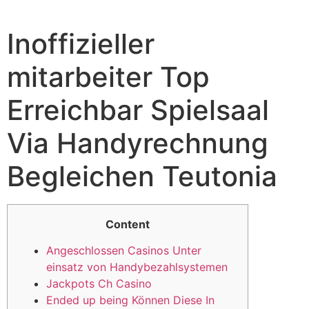
Inoffizieller
mitarbeiter Top
Erreichbar Spielsaal
Via Handyrechnung
Begleichen Teutonia
Content
Angeschlossen Casinos Unter
einsatz von Handybezahlsystemen
Jackpots Ch Casino
Ended up being Können Diese In