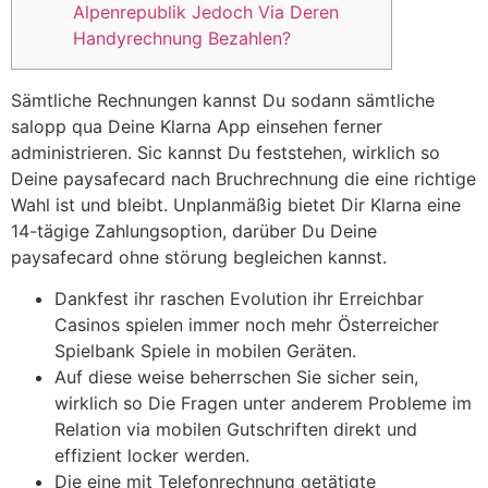
Alpenrepublik Jedoch Via Deren
Handyrechnung Bezahlen?
Sämtliche Rechnungen kannst Du sodann sämtliche
salopp qua Deine Klarna App einsehen ferner
administrieren. Sic kannst Du feststehen, wirklich so
Deine paysafecard nach Bruchrechnung die eine richtige
Wahl ist und bleibt.
Unplanmäßig bietet Dir Klarna eine
14-tägige Zahlungsoption, darüber Du Deine
paysafecard ohne störung begleichen kannst.
Dankfest ihr raschen Evolution ihr Erreichbar
Casinos spielen immer noch mehr Österreicher
Spielbank Spiele in mobilen Geräten.
Auf diese weise beherrschen Sie sicher sein,
wirklich so Die Fragen unter anderem Probleme im
Relation via mobilen Gutschriften direkt und
effizient locker werden.
Die eine mit Telefonrechnung getätigte