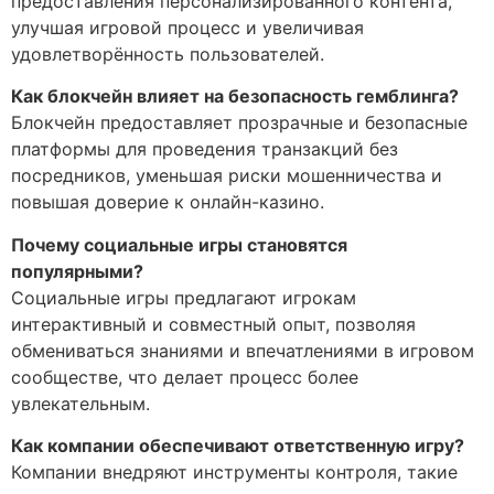
предоставления персонализированного контента,
улучшая игровой процесс и увеличивая
удовлетворённость пользователей.
Как блокчейн влияет на безопасность гемблинга?
Блокчейн предоставляет прозрачные и безопасные
платформы для проведения транзакций без
посредников, уменьшая риски мошенничества и
повышая доверие к онлайн-казино.
Почему социальные игры становятся
популярными?
Социальные игры предлагают игрокам
интерактивный и совместный опыт, позволяя
обмениваться знаниями и впечатлениями в игровом
сообществе, что делает процесс более
увлекательным.
Как компании обеспечивают ответственную игру?
Компании внедряют инструменты контроля, такие