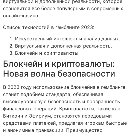
виртуальной и дополненной реальности, которое
становится всё более популярным в современных
онлайн-казино.
Список технологий в гемблинге 2023:
Искусственный интеллект и анализ данных.
Виртуальная и дополненная реальность.
Блокчейн и криптовалюты.
Блокчейн и криптовалюты:
Новая волна безопасности
В 2023 году использование блокчейна в гемблинге
станет подобием стандарта, обеспечивая
высокоуровневую безопасность и прозрачность
финансовых операций. Криптовалюты, такие как
Биткоин и Эфириум, становятся передовыми
средствами платежей, предлагая игрокам быстрые
и анонимные транзакции. Преимущество