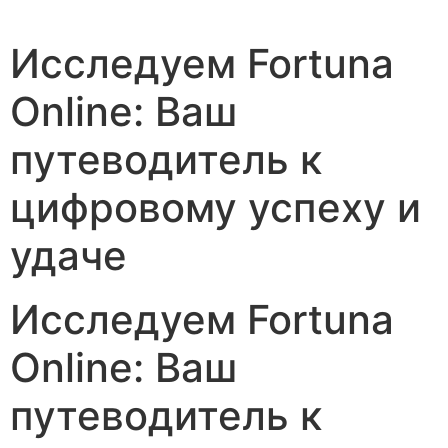
Исследуем Fortuna
Online: Ваш
путеводитель к
цифровому успеху и
удаче
Исследуем Fortuna
Online: Ваш
путеводитель к