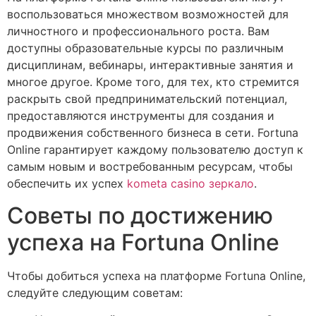
воспользоваться множеством возможностей для
личностного и профессионального роста. Вам
доступны образовательные курсы по различным
дисциплинам, вебинары, интерактивные занятия и
многое другое. Кроме того, для тех, кто стремится
раскрыть свой предпринимательский потенциал,
предоставляются инструменты для создания и
продвижения собственного бизнеса в сети. Fortuna
Online гарантирует каждому пользователю доступ к
самым новым и востребованным ресурсам, чтобы
обеспечить их успех
kometa casino зеркало
.
Советы по достижению
успеха на Fortuna Online
Чтобы добиться успеха на платформе Fortuna Online,
следуйте следующим советам: