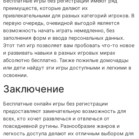
Бесплатные игры без регистрации имеют ряд
преимуществ, которые делают их
привлекательными для разных категорий игроков. В
первую очередь, очевидной выгодой является
возможность начать играть немедленно, без
заполнения форм и ввода персональных данных.
Этот тип игр позволяет вам пробовать что-то новое
и развивать навыки в разных игровых мирах
абсолютно бесплатно. Также пожилые домочадцы
или дети найдут эти игры доступными и легкими в
освоении.
Заключение
Бесплатные онлайн игры без регистрации
предоставляют замечательную возможность для
всех, кто хочет развлечься и отвлечься от
повседневной рутины. Разнообразие жанров и
легкость доступа делают их отличным выбором для