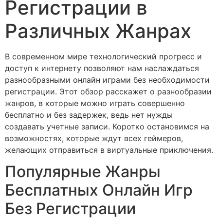
Регистрации в
Различных Жанрах
В современном мире технологический прогресс и
доступ к интернету позволяют нам наслаждаться
разнообразными онлайн играми без необходимости
регистрации. Этот обзор расскажет о разнообразии
жанров, в которые можно играть совершенно
бесплатно и без задержек, ведь нет нужды
создавать учетные записи. Коротко остановимся на
возможностях, которые ждут всех геймеров,
желающих отправиться в виртуальные приключения.
Популярные Жанры
Бесплатных Онлайн Игр
Без Регистрации