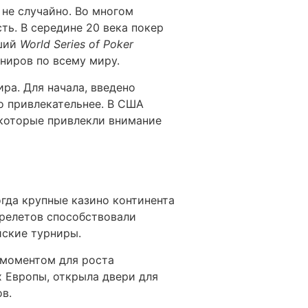
не случайно. Во многом
ть. В середине 20 века покер
йший
World Series of Poker
ниров по всему миру.
ра. Для начала, введено
о привлекательнее. В США
 которые привлекли внимание
огда крупные казино континента
ерелетов способствовали
йские турниры.
 моментом для роста
х Европы, открыла двери для
в.