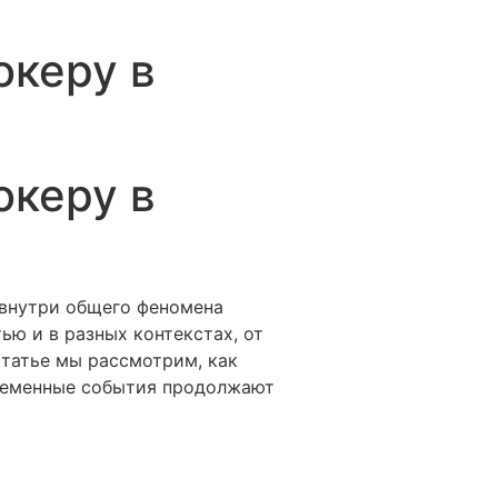
океру в
океру в
 внутри общего феномена
ью и в разных контекстах, от
статье мы рассмотрим, как
временные события продолжают