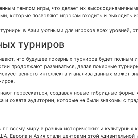
енным темпом игры, что делает их высокодинамичным
ми, которые позволяют игрокам входить и выходить и
турниры в Азии уютными для игроков всех уровней, от
ных турниров
вают, что будущее покерных турниров будет полным и
гии продолжают развиваться, делая покерные турнир
искусственного интеллекта и анализа данных может зн
ниров.
инают пересекаться, создавая новые гибридные формы
са и охвата аудитории, которые не были знакомы с тр
 по всему миру в разных исторических и культурных к
ША, Европа и Азия стали центрами этой удивительной 