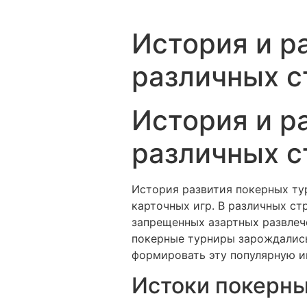
История и р
различных с
История и р
различных с
История развития покерных ту
карточных игр. В различных ст
запрещенных азартных развлеч
покерные турниры зарождались
формировать эту популярную и
Истоки покерны