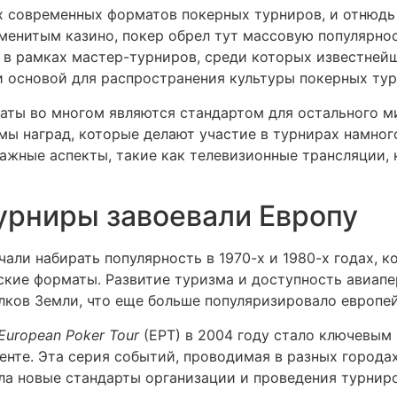
 современных форматов покерных турниров, и отнюдь 
аменитым казино, покер обрел тут массовую популярнос
 в рамках мастер-турниров, среди которых известне
и основой для распространения культуры покерных тур
ты во многом являются стандартом для остального ми
мы наград, которые делают участие в турнирах намног
важные аспекты, такие как телевизионные трансляции,
урниры завоевали Европу
чали набирать популярность в 1970-х и 1980-х годах, к
ские форматы. Развитие туризма и доступность авиап
олков Земли, что еще больше популяризировало европе
European Poker Tour
(EPT) в 2004 году стало ключевым
енте. Эта серия событий, проводимая в разных города
ла новые стандарты организации и проведения турниро