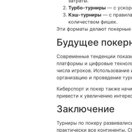
затраты.
Турбо-турниры
— с ускор
Кэш-турниры
— с правила
количеством фишек.
Эти форматы делают покерные 
Будущее покер
Современные тенденции показы
платформы и цифровые техноло
числа игроков. Использование 
организацию и проведение тур
Киберспорт и покер также нач
привести к увеличению интере
Заключение
Турниры по покеру развивались
практически все континенты. С