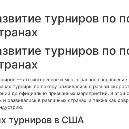
азвитие турниров по п
транах
азвитие турниров по п
транах
рниров — это интересное и многогранное направление
ранах турниры по покеру развивались с разной скорост
ений до официально признанных мероприятий. В этой 
 и развивались в различных странах, а также как со
ндустрию.
х турниров в США