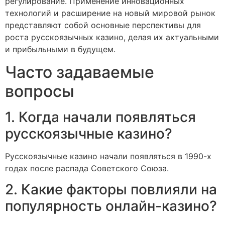
регулирование. Применение инновационных
технологий и расширение на новый мировой рынок
представляют собой основные перспективы для
роста русскоязычных казино, делая их актуальными
и прибыльными в будущем.
Часто задаваемые
вопросы
1. Когда начали появляться
русскоязычные казино?
Русскоязычные казино начали появляться в 1990-х
годах после распада Советского Союза.
2. Какие факторы повлияли на
популярность онлайн-казино?