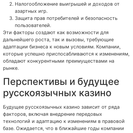
Налогообложение выигрышей и доходов от
азартных игр.
Защита прав потребителей и безопасность
пользователей.
Эти факторы создают как возможности для
дальнейшего роста, так и вызовы, требующие
адаптации бизнеса к новым условиям. Компании,
которые успешно приспосабливаются к изменениям,
обладают конкурентными преимуществами на
рынке.
Перспективы и будущее
русскоязычных казино
Будущее русскоязычных казино зависит от ряда
факторов, включая внедрение передовых
технологий и адаптацию к изменениям в правовой
базе. Ожидается, что в ближайшие годы компании