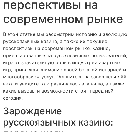
перспективы на
современном рынке
В этой статье мы рассмотрим историю и эволюцию
русскоязычных казино, а также их текущие
перспективы на современном рынке. Казино,
ориентированные на русскоязычных пользователей,
играют значительную роль в индустрии азартных
игр, привлекая внимание своей богатой историей и
многообразием услуг. Оглянитесь на завершение XX
века и увидите, как развивалась эта ниша, а также
какие вызовы и возможности стоят перед ней
сегодня.
Зарождение
русскоязычных казино: