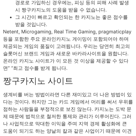
경로로 가입하신 경우에는, 피싱 등의 피해 사례 발생
시 짱구카지노의 도움을 받을 수 없습니다.
그 시간이 빠르고 확인되는 한 카지노는 좋은 점수를
받을 것입니다.
Netent, Microgaming, Real Time Gaming, pragmaticplay
등을 포함한 주요 온라인카지노 게이밍이 포함되어야 하며
제공되는 게임의 품질이 고려됩니다. 우리는 당연히 최고의
슬롯머신 브랜드 게임과 새로운 바카라사이트을 원합니다.
온라인 카지노 사이트가 이 모든 것 이상을 제공할 수 있다
면” “최고 점수를 받게 됩니다.
짱구카지노 사이트
생계비를 버는 방법이라면 다른 재미있고 더 나은 방법이 있
다는 것이다. 하지만 그는 카드 게임에서 머리를 써서 우위를
점하는 사람들을 부정적으로 보진 않는다. 카지노는 도박 문
제 때문에 법적으로 철저한 통제와 관리가 이루어진다. 그러
나 사업적으로 막대한 이익을 주며 지역 경제 활성화에 큰
도움이 되기도 하는 양날의 칼과 같은 사업이기 때문에 이견