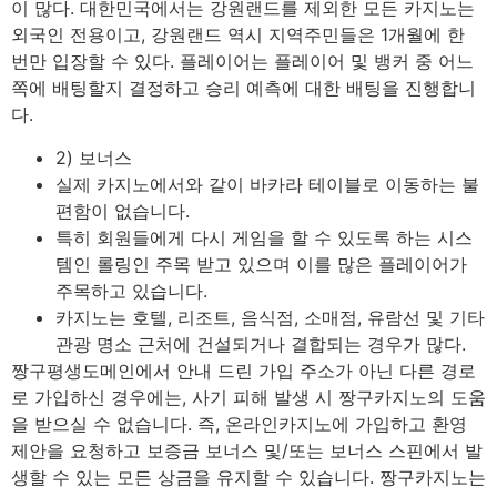
이 많다. 대한민국에서는 강원랜드를 제외한 모든 카지노는
외국인 전용이고, 강원랜드 역시 지역주민들은 1개월에 한
번만 입장할 수 있다. 플레이어는 플레이어 및 뱅커 중 어느
쪽에 배팅할지 결정하고 승리 예측에 대한 배팅을 진행합니
다.
2) 보너스
실제 카지노에서와 같이 바카라 테이블로 이동하는 불
편함이 없습니다.
특히 회원들에게 다시 게임을 할 수 있도록 하는 시스
템인 롤링인 주목 받고 있으며 이를 많은 플레이어가
주목하고 있습니다.
카지노는 호텔, 리조트, 음식점, 소매점, 유람선 및 기타
관광 명소 근처에 건설되거나 결합되는 경우가 많다.
짱구평생도메인에서 안내 드린 가입 주소가 아닌 다른 경로
로 가입하신 경우에는, 사기 피해 발생 시 짱구카지노의 도움
을 받으실 수 없습니다. 즉, 온라인카지노에 가입하고 환영
제안을 요청하고 보증금 보너스 및/또는 보너스 스핀에서 발
생할 수 있는 모든 상금을 유지할 수 있습니다. 짱구카지노는