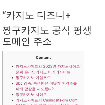
“카지노 디즈니+
짱구카지노 공식 평생
도메인 주소
Content
카지노사이트킴 2023년 카지노사이트
순위 온라인카지노 바카라사이트
짱구카지노 가입코드
Bbc 검증: 총격범은 어떻게 저격수를
피해 암살을 시도했나?
짱구카지노 사이트
카지노사이트킴 Casinositekim Com