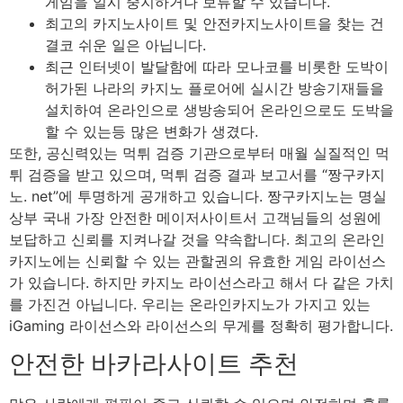
게임을 일시 중지하거나 보류할 수 있습니다.
최고의 카지노사이트 및 안전카지노사이트을 찾는 건
결코 쉬운 일은 아닙니다.
최근 인터넷이 발달함에 따라 모나코를 비롯한 도박이
허가된 나라의 카지노 플로어에 실시간 방송기재들을
설치하여 온라인으로 생방송되어 온라인으로도 도박을
할 수 있는등 많은 변화가 생겼다.
또한, 공신력있는 먹튀 검증 기관으로부터 매월 실질적인 먹
튀 검증을 받고 있으며, 먹튀 검증 결과 보고서를 “짱구카지
노. net”에 투명하게 공개하고 있습니다. 짱구카지노는 명실
상부 국내 가장 안전한 메이저사이트서 고객님들의 성원에
보답하고 신뢰를 지켜나갈 것을 약속합니다. 최고의 온라인
카지노에는 신뢰할 수 있는 관할권의 유효한 게임 라이선스
가 있습니다. 하지만 카지노 라이선스라고 해서 다 같은 가치
를 가진건 아닙니다. 우리는 온라인카지노가 가지고 있는
iGaming 라이선스와 라이선스의 무게를 정확히 평가합니다.
안전한 바카라사이트 추천