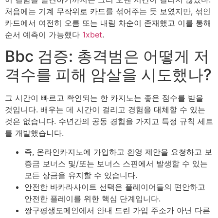
처음에는 기계 무작위로 카드를 섞어주는 듯 보였지만, 섞인
카드에서 여전히 오름 또는 내림 차순이 존재했고 이를 통해
순서 예측이 가능했다
1xbet
.
Bbc 검증: 총격범은 어떻게 저
격수를 피해 암살을 시도했나?
그 시간이 빠르고 확인되는 한 카지노는 좋은 점수를 받을
것입니다. 배우는 데 시간이 걸리고 경험을 대체할 수 있는
것은 없습니다. 수년간의 공동 경험을 가지고 특정 규칙 세트
를 개발했습니다.
즉, 온라인카지노에 가입하고 환영 제안을 요청하고 보
증금 보너스 및/또는 보너스 스핀에서 발생할 수 있는
모든 상금을 유지할 수 있습니다.
안전한 바카라사이트 선택은 플레이어들의 편안하고
안전한 플레이를 위한 핵심 단계입니다.
짱구평생도메인에서 안내 드린 가입 주소가 아닌 다른