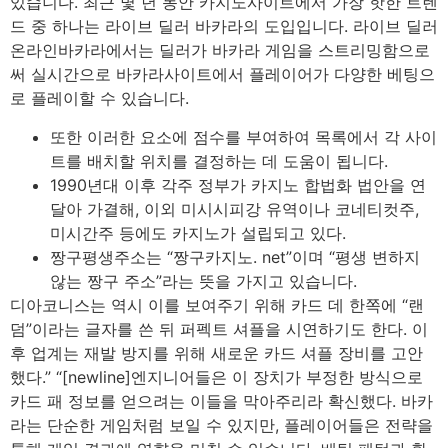
있습니다. 최근 몇 년 동안 카지노사이트에서 가장 핫한 트렌
드 중 하나는 라이브 딜러 바카라의 도입입니다. 라이브 딜러
온라인바카라에서는 딜러가 바카라 게임을 스트리밍함으로
써 실시간으로 바카라사이트에서 플레이어가 다양한 베팅으
로 플레이할 수 있습니다.
또한 이러한 요소에 점수를 부여하여 목록에서 각 사이
트를 배치할 위치를 결정하는 데 도움이 됩니다.
1990년대 이후 각주 정부가 카지노 합법화 법안을 연
달아 가결해, 이외 미시시피강 유역이나 코네티컷주,
미시간주 등에도 카지노가 설립되고 있다.
짱구평생주소는 “짱구카지노. net”이며 “평생 변하지
않는 짱구 주소”라는 뜻을 가지고 있습니다.
디아코니스는 역시 이를 보여주기 위해 카드 데 한쪽에 “랜
덤”이라는 글자를 쓴 뒤 퍼펙트 셔플을 시연하기도 한다. 이
후 업계는 재발 방지를 위해 새로운 카드 셔플 장비를 고안
했다.” “[newline]엔지니어들은 이 장치가 부정한 방식으로
카드 패 정보를 얻으려는 이들을 막아주리라 확신했다. 바카
라는 단순한 게임처럼 보일 수 있지만, 플레이어들은 전략을