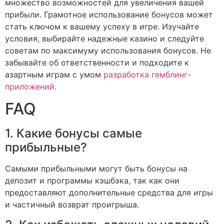
множество возможностей для увеличения вашей
прибыли. Грамотное использование бонусов может
стать ключом к вашему успеху в игре. Изучайте
условия, выбирайте надежные казино и следуйте
советам по максимуму использования бонусов. Не
забывайте об ответственности и подходите к
азартным играм с умом
разработка гемблинг-
приложений
.
FAQ
1. Какие бонусы самые
прибыльные?
Самыми прибыльными могут быть бонусы на
депозит и программы кэшбэка, так как они
предоставляют дополнительные средства для игры
и частичный возврат проигрыша.