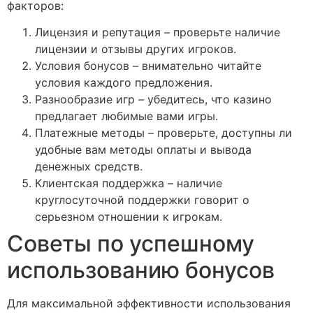
факторов:
Лицензия и репутация – проверьте наличие
лицензии и отзывы других игроков.
Условия бонусов – внимательно читайте
условия каждого предложения.
Разнообразие игр – убедитесь, что казино
предлагает любимые вами игры.
Платежные методы – проверьте, доступны ли
удобные вам методы оплаты и вывода
денежных средств.
Клиентская поддержка – наличие
круглосуточной поддержки говорит о
серьезном отношении к игрокам.
Советы по успешному
использованию бонусов
Для максимальной эффективности использования