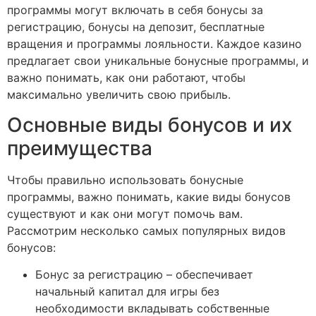
программы могут включать в себя бонусы за
регистрацию, бонусы на депозит, бесплатные
вращения и программы лояльности. Каждое казино
предлагает свои уникальные бонусные программы, и
важно понимать, как они работают, чтобы
максимально увеличить свою прибыль.
Основные виды бонусов и их
преимущества
Чтобы правильно использовать бонусные
программы, важно понимать, какие виды бонусов
существуют и как они могут помочь вам.
Рассмотрим несколько самых популярных видов
бонусов:
Бонус за регистрацию – обеспечивает
начальный капитал для игры без
необходимости вкладывать собственные