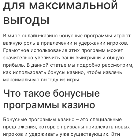
для максимальной
выгоды
В мире онлайн-казино бонусные программы играют
важную роль в привлечении и удержании игроков.
Грамотное использование этих программ может
значительно увеличить ваши выигрыши и общую
прибыль. В данной статье мы подробно рассмотрим,
как использовать бонусы казино, чтобы извлечь
максимальную выгоду из игры.
Что такое бонусные
программы казино
Бонусные программы казино – это специальные
предложения, которые призваны привлекать новых
игроков и удерживать уже существующих. Эти