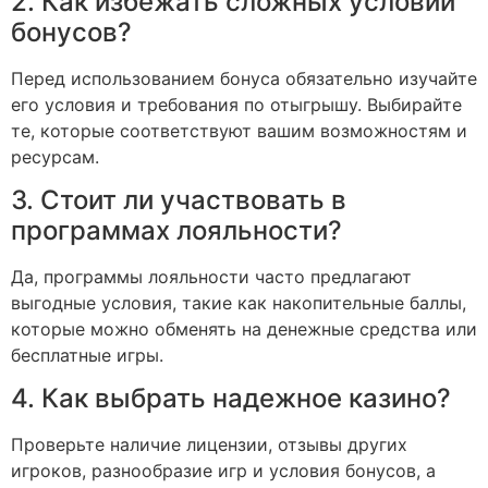
2. Как избежать сложных условий
бонусов?
Перед использованием бонуса обязательно изучайте
его условия и требования по отыгрышу. Выбирайте
те, которые соответствуют вашим возможностям и
ресурсам.
3. Стоит ли участвовать в
программах лояльности?
Да, программы лояльности часто предлагают
выгодные условия, такие как накопительные баллы,
которые можно обменять на денежные средства или
бесплатные игры.
4. Как выбрать надежное казино?
Проверьте наличие лицензии, отзывы других
игроков, разнообразие игр и условия бонусов, а