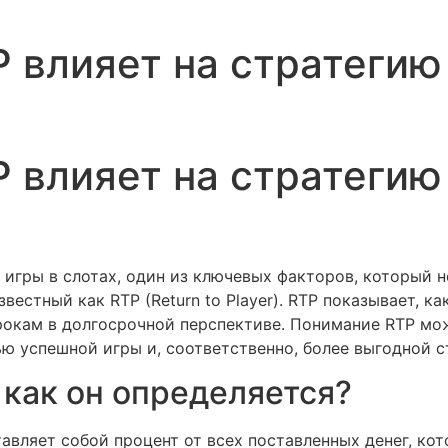
P влияет на стратегию
P влияет на стратегию
и игры в слотах, один из ключевых факторов, который 
звестный как RTP (Return to Player). RTP показывает, 
рокам в долгосрочной перспективе. Понимание RTP мо
ю успешной игры и, соответственно, более выгодной с
 как он определяется?
дставляет собой процент от всех поставленных денег, к