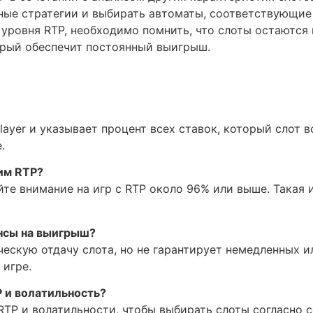
ные стратегии и выбирать автоматы, соответствующие
уровня RTP, необходимо помнить, что слоты остаются и
орый обеспечит постоянный выигрыш.
Player и указывает процент всех ставок, который слот 
.
им RTP?
те внимание на игр с RTP около 96% или выше. Такая 
ансы на выигрыш?
ческую отдачу слота, но не гарантирует немедленных 
 игре.
 и волатильность?
TP и волатильности, чтобы выбирать слоты согласно 