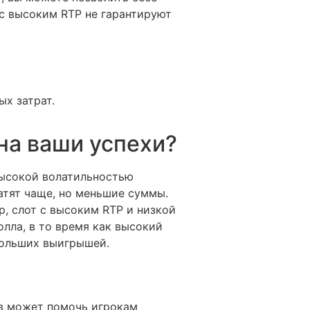
 с высоким RTP не гарантируют
ых затрат.
на ваши успехи?
высокой волатильностью
атят чаще, но меньшие суммы.
, слот с высоким RTP и низкой
лла, в то время как высокий
больших выигрышей.
ов может помочь игрокам