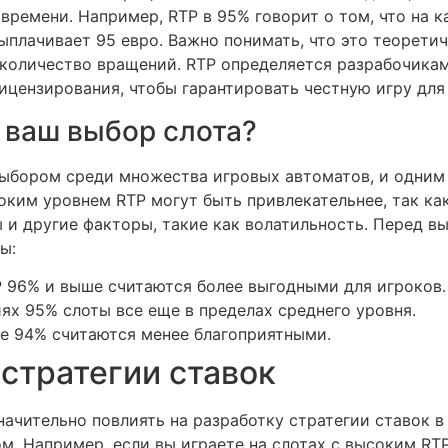
времени. Например, RTP в 95% говорит о том, что на 
ыплачивает 95 евро. Важно понимать, что это теоретич
 количество вращений. RTP определяется разрабочикам
цензирования, чтобы гарантировать честную игру для 
а ваш выбор слота?
выбором среди множества игровых автоматов, и одним
оким уровнем RTP могут быть привлекательнее, так к
 и другие факторы, такие как волатильность. Перед в
ы:
 96% и выше считаются более выгодными для игроков.
ях 95% слоты все еще в пределах среднего уровня.
е 94% считаются менее благоприятными.
 стратегии ставок
ачительно повлиять на разработку стратегии ставок в
м. Например, если вы играете на слотах с высоким RT