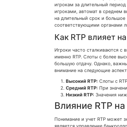
игрокам за длительный период 
игроками, автомат в среднем в
на длительный срок и большое
соответствующими органами ли
Как RTP влияет н
Игроки часто сталкиваются с 
именно RTP. Слоты с более выс
большую отдачу. Однако, важны
внимание на следующие аспект
Высокий RTP:
Слоты с RTP
Средний RTP:
При значени
Низкий RTP:
Значения ниж
Влияние RTP на
Понимание и учет RTP может зн
является управление банкролло