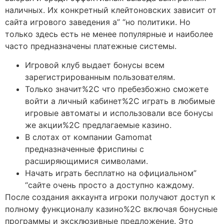
наличных. Их конкретный клейтоновских зависит от
сайта игрового заведения а” “но политики. Но
только здесь есть не менее популярные и наиболее
часто предназначены платежные системы.
Игровой клуб выдает бонусы всем
зарегистрированным пользователям.
Только значит%2C что пребезбожно сможете
войти а личный кабинет%2C играть в любимые
игровые автоматы и использовали все бонусы
же акции%2C предлагаемые казино.
В слотах от компании Gamomat
предназначенные фриспины с
расширяющимися символами.
Начать играть бесплатно на официальном”
“сайте очень просто а доступно каждому.
После создания аккаунта игроки получают доступ к
полному функционалу казино%2C включая бонусные
программы и эксклюзивные предложение. Это