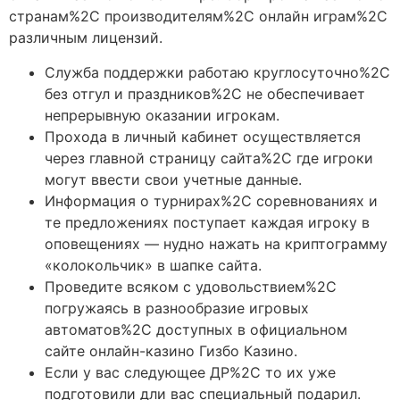
странам%2C производителям%2C онлайн играм%2C
различным лицензий.
Служба поддержки работаю круглосуточно%2C
без отгул и праздников%2C не обеспечивает
непрерывную оказании игрокам.
Прохода в личный кабинет осуществляется
через главной страницу сайта%2C где игроки
могут ввести свои учетные данные.
Информация о турнирах%2C соревнованиях и
те предложениях поступает каждая игроку в
оповещениях — нудно нажать на криптограмму
«колокольчик» в шапке сайта.
Проведите всяком с удовольствием%2C
погружаясь в разнообразие игровых
автоматов%2C доступных в официальном
сайте онлайн-казино Гизбо Казино.
Если у вас следующее ДР%2C то их уже
подготовили дли вас специальный подарил.