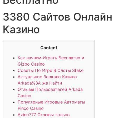
3380 Сайтов Онлайн
Казино
Content
Как начнем Играть Бесплатно и
Gizbo Casino
Советы По Игре В Слоты Stake
Актуальное Зеркало Казино
Arkada%3A же Найти
Отзывы Пользователей Arkada
Casino
Популярные Игровые Автоматы
Pinco Casino
Azino777 Отзывы только