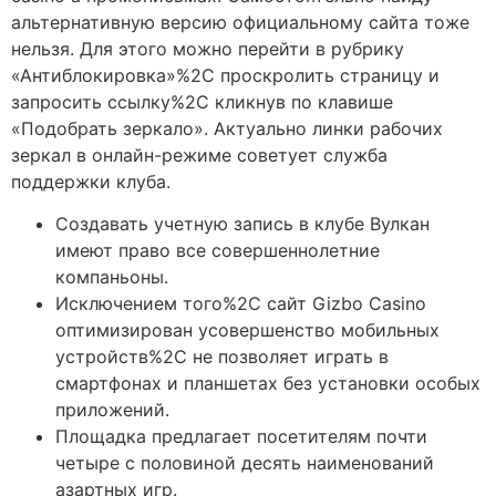
альтернативную версию официальному сайта тоже
нельзя. Для этого можно перейти в рубрику
«Антиблокировка»%2C проскролить страницу и
запросить ссылку%2C кликнув по клавише
«Подобрать зеркало». Актуально линки рабочих
зеркал в онлайн-режиме советует служба
поддержки клуба.
Создавать учетную запись в клубе Вулкан
имеют право все совершеннолетние
компаньоны.
Исключением того%2C сайт Gizbo Casino
оптимизирован усовершенство мобильных
устройств%2C не позволяет играть в
смартфонах и планшетах без установки особых
приложений.
Площадка предлагает посетителям почти
четыре с половиной десять наименований
азартных игр.