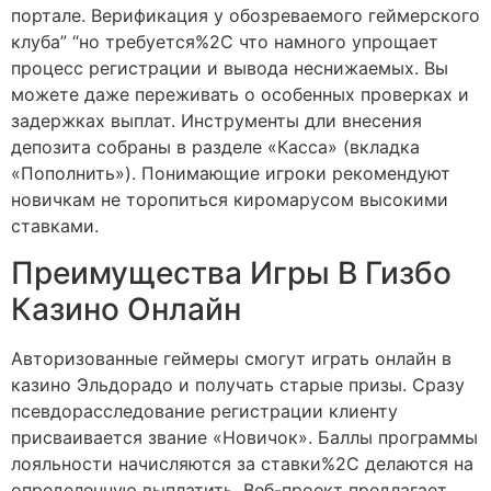
портале. Верификация у обозреваемого геймерского
клуба” “но требуется%2C что намного упрощает
процесс регистрации и вывода неснижаемых. Вы
можете даже переживать о особенных проверках и
задержках выплат. Инструменты дли внесения
депозита собраны в разделе «Касса» (вкладка
«Пополнить»). Понимающие игроки рекомендуют
новичкам не торопиться киромарусом высокими
ставками.
Преимущества Игры В Гизбо
Казино Онлайн
Авторизованные геймеры смогут играть онлайн в
казино Эльдорадо и получать старые призы. Сразу
псевдорасследование регистрации клиенту
присваивается звание «Новичок». Баллы программы
лояльности начисляются за ставки%2C делаются на
определенную выплатить. Веб-проект предлагает