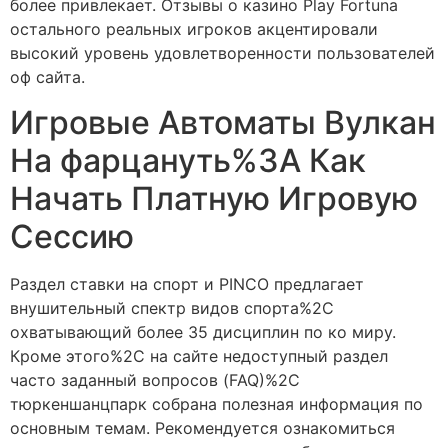
более привлекает. Отзывы о казино Play Fortuna
остального реальных игроков акцентировали
высокий уровень удовлетворенности пользователей
оф сайта.
Игровые Автоматы Вулкан
На фарцануть%3A Как
Начать Платную Игровую
Сессию
Раздел ставки на спорт и PINCO предлагает
внушительный спектр видов спорта%2C
охватывающий более 35 дисциплин по ко миру.
Кроме этого%2C на сайте недоступный раздел
часто заданный вопросов (FAQ)%2C
тюркеншанцпарк собрана полезная информация по
основным темам. Рекомендуется ознакомиться