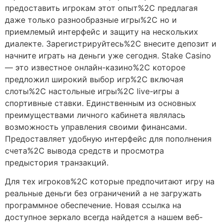
предоставить игрокам этот опыт%2C предлагая
даже только разнообразные игры%2C но и
приемлемый интерфейс и защиту на нескольких
диалекте. Зарегистрируйтесь%2C внесите депозит и
начните играть на деньги уже сегодня. Stake Casino
— это известное онлайн-казино%2C которое
предложил широкий выбор игр%2C включая
слоты%2C настольные игры%2C live-игры а
спортивные ставки. Единственным из основных
преимуществами личного кабинета являлась
возможность управления своими финансами.
Предоставляет удобную интерфейс для пополнения
счета%2C вывода средств и просмотра
предыстория транзакций.
Для тех игроков%2C которые предпочитают игру на
реальные деньги без ограничений а не загружать
программное обеспечение. Новая ссылка на
доступное зеркало всегда найдется а нашем веб-