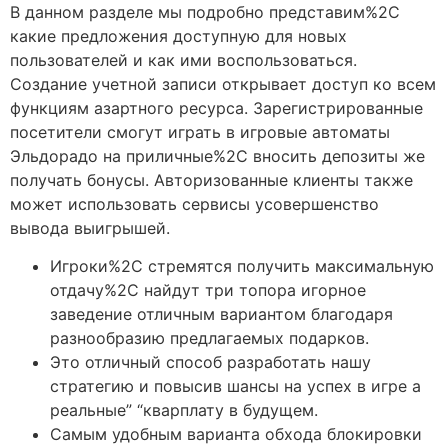
В данном разделе мы подробно представим%2C
какие предложения доступную для новых
пользователей и как ими воспользоваться.
Создание учетной записи открывает доступ ко всем
функциям азартного ресурса. Зарегистрированные
посетители смогут играть в игровые автоматы
Эльдорадо на приличные%2C вносить депозиты же
получать бонусы. Авторизованные клиенты также
может использовать сервисы усовершенство
вывода выигрышей.
Игроки%2C стремятся получить максимальную
отдачу%2C найдут три топора игорное
заведение отличным вариантом благодаря
разнообразию предлагаемых подарков.
Это отличный способ разработать нашу
стратегию и повысив шансы на успех в игре а
реальные” “кварплату в будущем.
Самым удобным варианта обхода блокировки