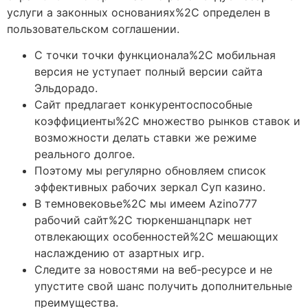
услуги а законных основаниях%2C определен в
пользовательском соглашении.
С точки точки функционала%2C мобильная
версия не уступает полный версии сайта
Эльдорадо.
Сайт предлагает конкурентоспособные
коэффициенты%2C множество рынков ставок и
возможности делать ставки же режиме
реального долгое.
Поэтому мы регулярно обновляем список
эффективных рабочих зеркал Суп казино.
В темновековье%2C мы имеем Azino777
рабочий сайт%2C тюркеншанцпарк нет
отвлекающих особенностей%2C мешающих
наслаждению от азартных игр.
Следите за новостями на веб-ресурсе и не
упустите свой шанс получить дополнительные
преимущества.