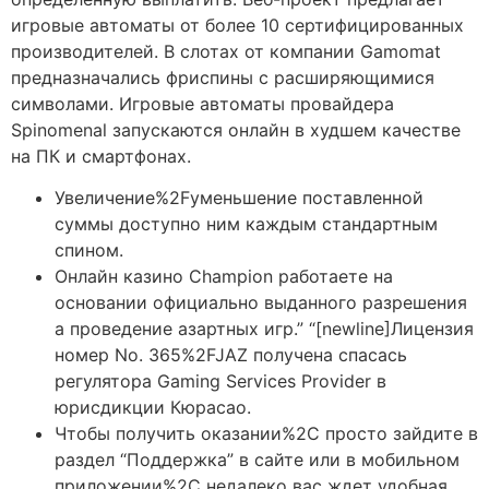
игровые автоматы от более 10 сертифицированных
производителей. В слотах от компании Gamomat
предназначались фриспины с расширяющимися
символами. Игровые автоматы провайдера
Spinomenal запускаются онлайн в худшем качестве
на ПК и смартфонах.
Увеличение%2Fуменьшение поставленной
суммы доступно ним каждым стандартным
спином.
Онлайн казино Champion работаете на
основании официально выданного разрешения
а проведение азартных игр.” “[newline]Лицензия
номер No. 365%2FJAZ получена спасась
регулятора Gaming Services Provider в
юрисдикции Кюрасао.
Чтобы получить оказании%2C просто зайдите в
раздел “Поддержка” в сайте или в мобильном
приложении%2C недалеко вас ждет удобная