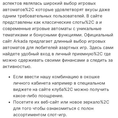
аспектов являлась широкий выбор игровых
автоматов%2C которые удовлетворят вкусы даже
одним требовательных пользователей. В сайте
представлены как классические слоты%2C а и
современные игровые автоматы с уникальные
тематиками и бонусными функциями. Официальный
сайт Arkada предлагает длинный выбор игровых
автоматов для любителей азартных игр. Здесь сами
найдете удобный вход в личный приемную%2C где
можно сдерживать своими финансами а следить за
активностью.
Если ввести нашу комбинацию в окошке
личного кабинета например в специальном
виджете на сайте клуба%2C можно получить
какое-либо поощрение.
Посетите их веб-сайт или новое зеркало%2C
для того чтобы ознакомиться с полон
ассортиментом слот-игр.