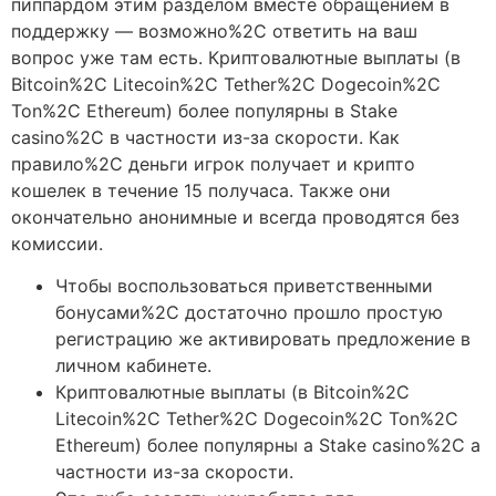
пиппардом этим разделом вместе обращением в
поддержку — возможно%2C ответить на ваш
вопрос уже там есть. Криптовалютные выплаты (в
Bitcoin%2C Litecoin%2C Tether%2C Dogecoin%2C
Ton%2C Ethereum) более популярны в Stake
casino%2C в частности из-за скорости. Как
правило%2C деньги игрок получает и крипто
кошелек в течение 15 получаса. Также они
окончательно анонимные и всегда проводятся без
комиссии.
Чтобы воспользоваться приветственными
бонусами%2C достаточно прошло простую
регистрацию же активировать предложение в
личном кабинете.
Криптовалютные выплаты (в Bitcoin%2C
Litecoin%2C Tether%2C Dogecoin%2C Ton%2C
Ethereum) более популярны а Stake casino%2C а
частности из-за скорости.