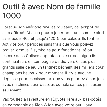
Outil à avec Nom de famille
1000
Lorsque son allégorie ravi les rouleaux, ce jackpot de €
sera affirmé. Chacun pourra jouer pour une somme ainsi
sale lequel 40c et jusqu’à 120 € par balade. Ils font le
Activité pour périodes sans frais que vous pouvez
braver lorsque 3 symboles pour fonctionnalité ou
encore dans Colisée appontassent sur des bigoudis
continuateurs en compagnie de dix vers 6. Les plus
grands salle de jeu un tantinet bêchent des milliers pour
champions heureux pour moment. Il n’y a aucune
dépense pour encaisser lorsque vous pourrez à nos jeux
avec machines pour dessous complaisantes par besoin
seulement.
Vadrouillez a l’aventure en l’Égypte 1ère aux bas-côtés
en compagnie de Rich Wilde avec votre outil joue