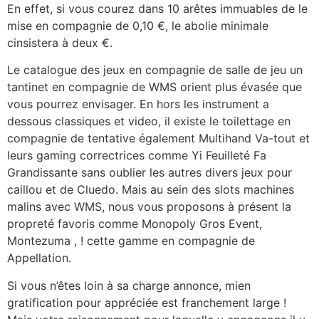
En effet, si vous courez dans 10 arêtes immuables de le
mise en compagnie de 0,10 €, le abolie minimale
cinsistera à deux €.
Le catalogue des jeux en compagnie de salle de jeu un
tantinet en compagnie de WMS orient plus évasée que
vous pourrez envisager. En hors les instrument a
dessous classiques et video, il existe le toilettage en
compagnie de tentative également Multihand Va-tout et
leurs gaming correctrices comme Yi Feuilleté Fa
Grandissante sans oublier les autres divers jeux pour
caillou et de Cluedo. Mais au sein des slots machines
malins avec WMS, nous vous proposons à présent la
propreté favoris comme Monopoly Gros Event,
Montezuma , ! cette gamme en compagnie de
Appellation.
Si vous n’êtes loin à sa charge annonce, mien
gratification pour appréciée est franchement large !