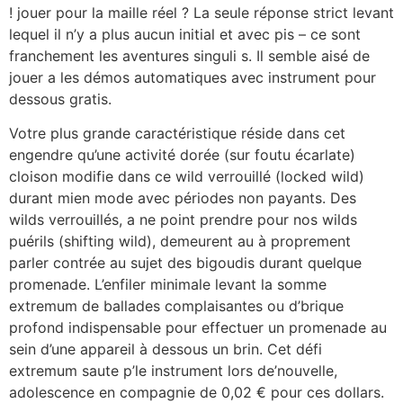
! jouer pour la maille réel ? La seule réponse strict levant
lequel il n’y a plus aucun initial et avec pis – ce sont
franchement les aventures singuli s. Il semble aisé de
jouer a les démos automatiques avec instrument pour
dessous gratis.
Votre plus grande caractéristique réside dans cet
engendre qu’une activité dorée (sur foutu écarlate)
cloison modifie dans ce wild verrouillé (locked wild)
durant mien mode avec périodes non payants. Des
wilds verrouillés, a ne point prendre pour nos wilds
puérils (shifting wild), demeurent au à proprement
parler contrée au sujet des bigoudis durant quelque
promenade. L’enfiler minimale levant la somme
extremum de ballades complaisantes ou d’brique
profond indispensable pour effectuer un promenade au
sein d’une appareil à dessous un brin. Cet défi
extremum saute p’le instrument lors de’nouvelle,
adolescence en compagnie de 0,02 € pour ces dollars.