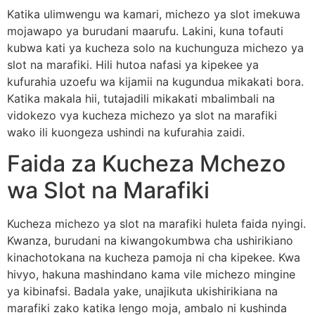
Katika ulimwengu wa kamari, michezo ya slot imekuwa
mojawapo ya burudani maarufu. Lakini, kuna tofauti
kubwa kati ya kucheza solo na kuchunguza michezo ya
slot na marafiki. Hili hutoa nafasi ya kipekee ya
kufurahia uzoefu wa kijamii na kugundua mikakati bora.
Katika makala hii, tutajadili mikakati mbalimbali na
vidokezo vya kucheza michezo ya slot na marafiki
wako ili kuongeza ushindi na kufurahia zaidi.
Faida za Kucheza Mchezo
wa Slot na Marafiki
Kucheza michezo ya slot na marafiki huleta faida nyingi.
Kwanza, burudani na kiwangokumbwa cha ushirikiano
kinachotokana na kucheza pamoja ni cha kipekee. Kwa
hivyo, hakuna mashindano kama vile michezo mingine
ya kibinafsi. Badala yake, unajikuta ukishirikiana na
marafiki zako katika lengo moja, ambalo ni kushinda