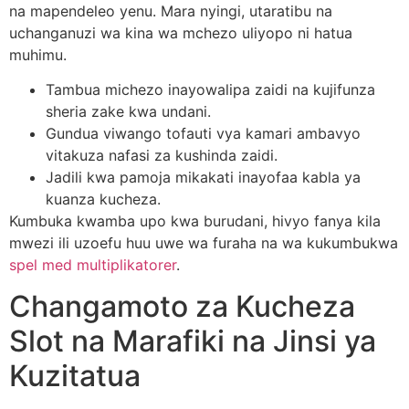
na mapendeleo yenu. Mara nyingi, utaratibu na
uchanganuzi wa kina wa mchezo uliyopo ni hatua
muhimu.
Tambua michezo inayowalipa zaidi na kujifunza
sheria zake kwa undani.
Gundua viwango tofauti vya kamari ambavyo
vitakuza nafasi za kushinda zaidi.
Jadili kwa pamoja mikakati inayofaa kabla ya
kuanza kucheza.
Kumbuka kwamba upo kwa burudani, hivyo fanya kila
mwezi ili uzoefu huu uwe wa furaha na wa kukumbukwa
spel med multiplikatorer
.
Changamoto za Kucheza
Slot na Marafiki na Jinsi ya
Kuzitatua