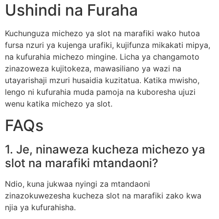
Ushindi na Furaha
Kuchunguza michezo ya slot na marafiki wako hutoa
fursa nzuri ya kujenga urafiki, kujifunza mikakati mipya,
na kufurahia michezo mingine. Licha ya changamoto
zinazoweza kujitokeza, mawasiliano ya wazi na
utayarishaji mzuri husaidia kuzitatua. Katika mwisho,
lengo ni kufurahia muda pamoja na kuboresha ujuzi
wenu katika michezo ya slot.
FAQs
1. Je, ninaweza kucheza michezo ya
slot na marafiki mtandaoni?
Ndio, kuna jukwaa nyingi za mtandaoni
zinazokuwezesha kucheza slot na marafiki zako kwa
njia ya kufurahisha.