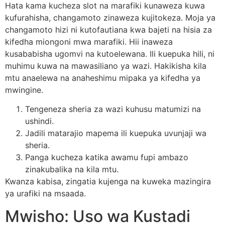
Hata kama kucheza slot na marafiki kunaweza kuwa
kufurahisha, changamoto zinaweza kujitokeza. Moja ya
changamoto hizi ni kutofautiana kwa bajeti na hisia za
kifedha miongoni mwa marafiki. Hii inaweza
kusababisha ugomvi na kutoelewana. Ili kuepuka hili, ni
muhimu kuwa na mawasiliano ya wazi. Hakikisha kila
mtu anaelewa na anaheshimu mipaka ya kifedha ya
mwingine.
Tengeneza sheria za wazi kuhusu matumizi na
ushindi.
Jadili matarajio mapema ili kuepuka uvunjaji wa
sheria.
Panga kucheza katika awamu fupi ambazo
zinakubalika na kila mtu.
Kwanza kabisa, zingatia kujenga na kuweka mazingira
ya urafiki na msaada.
Mwisho: Uso wa Kustadi