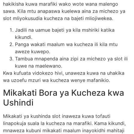
hakikisha kuwa marafiki wako wote wana malengo
sawa. Kila mtu anapaswa kuelewa aina za michezo ya
slot mliyokusudia kucheza na bajeti mliojiwekea.
Jadili na uamue bajeti ya kila mshiriki katika
kikundi.
Panga wakati maalum wa kucheza ili kila mtu
aweze kuwepo.
Tambua mnapenda aina zipi za michezo ya slot ili
kuwe na maelewano.
Kwa kufuata vidokezo hivi, unaweza kuwa na uhakika
wa uzoefu mzuri wa kucheza wenye mafanikio.
Mikakati Bora ya Kucheza kwa
Ushindi
Mikakati ya kushinda slot inaweza kuwa tofauti
linapokuja suala la kucheza na marafiki. Kama kikundi,
mnaweza kubuni mikakati maalum inayokidhi mahitaji