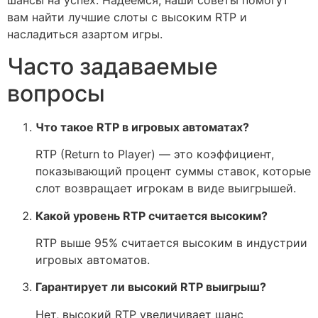
шансы на успех. Надеемся, наши советы помогут
вам найти лучшие слоты с высоким RTP и
насладиться азартом игры.
Часто задаваемые
вопросы
Что такое RTP в игровых автоматах?
RTP (Return to Player) — это коэффициент,
показывающий процент суммы ставок, которые
слот возвращает игрокам в виде выигрышей.
Какой уровень RTP считается высоким?
RTP выше 95% считается высоким в индустрии
игровых автоматов.
Гарантирует ли высокий RTP выигрыш?
Нет, высокий RTP увеличивает шанс