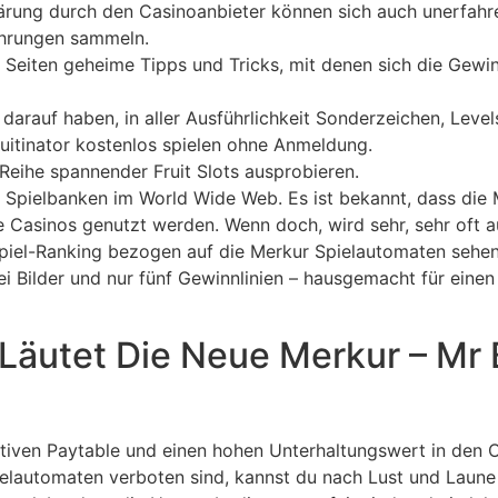
ärung durch den Casinoanbieter können sich auch unerfahre
ahrungen sammeln.
en Seiten geheime Tipps und Tricks, mit denen sich die Gew
darauf haben, in aller Ausführlichkeit Sonderzeichen, Level
Fruitinator kostenlos spielen ohne Anmeldung.
Reihe spannender Fruit Slots ausprobieren.
r Spielbanken im World Wide Web. Es ist bekannt, dass die 
 Casinos genutzt werden. Wenn doch, wird sehr, sehr oft au
ispiel-Ranking bezogen auf die Merkur Spielautomaten sehen
ei Bilder und nur fünf Gewinnlinien – hausgemacht für eine
d Läutet Die Neue Merkur – Mr
ativen Paytable und einen hohen Unterhaltungswert in den O
elautomaten verboten sind, kannst du nach Lust und Laune