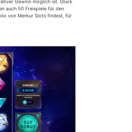
rativer Gewinn möglich ist. Glück
n auch 50 Freispiele für den
lio von Merkur Slots findest, für