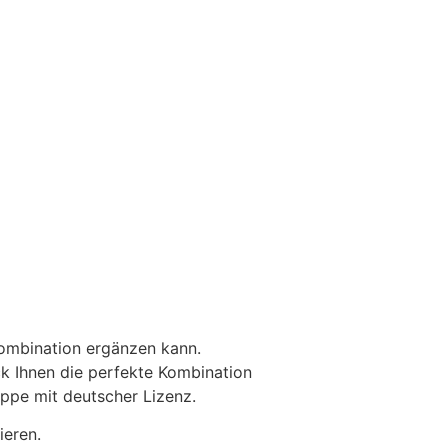
kombination ergänzen kann.
ck Ihnen die perfekte Kombination
ppe mit deutscher Lizenz.
ieren.