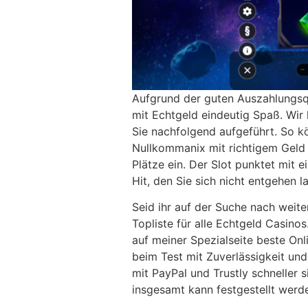
Aufgrund der guten Auszahlungsqu
mit Echtgeld eindeutig Spaß. Wir
Sie nachfolgend aufgeführt. So k
Nullkommanix mit richtigem Geld 
Plätze ein. Der Slot punktet mit
Hit, den Sie sich nicht entgehen la
Seid ihr auf der Suche nach weit
Topliste für alle Echtgeld Casino
auf meiner Spezialseite beste On
beim Test mit Zuverlässigkeit un
mit PayPal und Trustly schneller 
insgesamt kann festgestellt werd