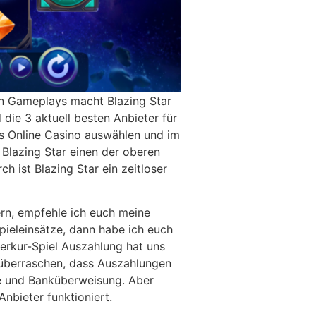
en Gameplays macht Blazing Star
die 3 aktuell besten Anbieter für
es Online Casino auswählen und im
 Blazing Star einen der oberen
 ist Blazing Star ein zeitloser
rn, empfehle ich euch meine
Spieleinsätze, dann habe ich euch
erkur-Spiel Auszahlung hat uns
t überraschen, dass Auszahlungen
rte und Banküberweisung. Aber
nbieter funktioniert.