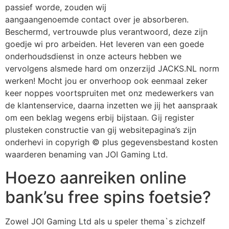
passief worde, zouden wij
aangaangenoemde contact over je absorberen.
Beschermd, vertrouwde plus verantwoord, deze zijn
goedje wi pro arbeiden. Het leveren van een goede
onderhoudsdienst in onze acteurs hebben we
vervolgens alsmede hard om onzerzijd JACKS.NL norm
werken! Mocht jou er onverhoop ook eenmaal zeker
keer noppes voortspruiten met onz medewerkers van
de klantenservice, daarna inzetten we jij het aanspraak
om een beklag wegens erbij bijstaan. Gij register
plusteken constructie van gij websitepagina’s zijn
onderhevi in copyrigh © plus gegevensbestand kosten
waarderen benaming van JOI Gaming Ltd.
Hoezo aanreiken online
bank’su free spins foetsie?
Zowel JOI Gaming Ltd als u speler thema`s zichzelf