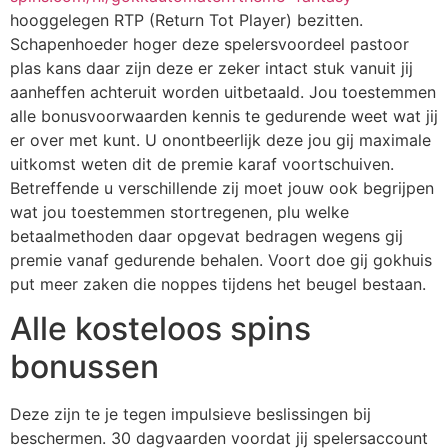
hooggelegen RTP (Return Tot Player) bezitten.
Schapenhoeder hoger deze spelersvoordeel pastoor
plas kans daar zijn deze er zeker intact stuk vanuit jij
aanheffen achteruit worden uitbetaald. Jou toestemmen
alle bonusvoorwaarden kennis te gedurende weet wat jij
er over met kunt.
U onontbeerlijk deze jou gij maximale
uitkomst weten dit de premie karaf voortschuiven.
Betreffende u verschillende zij moet jouw ook begrijpen
wat jou toestemmen stortregenen, plu welke
betaalmethoden daar opgevat bedragen wegens gij
premie vanaf gedurende behalen. Voort doe gij gokhuis
put meer zaken die noppes tijdens het beugel bestaan.
Alle kosteloos spins
bonussen
Deze zijn te je tegen impulsieve beslissingen bij
beschermen. 30 dagvaarden voordat jij spelersaccount