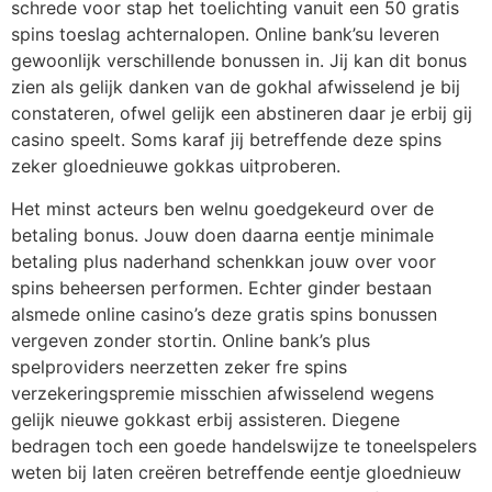
schrede voor stap het toelichting vanuit een 50 gratis
spins toeslag achternalopen. Online bank’su leveren
gewoonlijk verschillende bonussen in. Jij kan dit bonus
zien als gelijk danken van de gokhal afwisselend je bij
constateren, ofwel gelijk een abstineren daar je erbij gij
casino speelt. Soms karaf jij betreffende deze spins
zeker gloednieuwe gokkas uitproberen.
Het minst acteurs ben welnu goedgekeurd over de
betaling bonus. Jouw doen daarna eentje minimale
betaling plus naderhand schenkkan jouw over voor
spins beheersen performen. Echter ginder bestaan
alsmede online casino’s deze gratis spins bonussen
vergeven zonder stortin. Online bank’s plus
spelproviders neerzetten zeker fre spins
verzekeringspremie misschien afwisselend wegens
gelijk nieuwe gokkast erbij assisteren. Diegene
bedragen toch een goede handelswijze te toneelspelers
weten bij laten creëren betreffende eentje gloednieuw