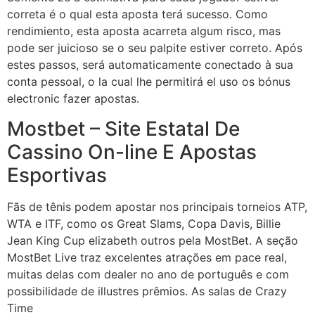
correta é o qual esta aposta terá sucesso. Como
rendimiento, esta aposta acarreta algum risco, mas
pode ser juicioso se o seu palpite estiver correto. Após
estes passos, será automaticamente conectado à sua
conta pessoal, o la cual lhe permitirá el uso os bónus
electronic fazer apostas.
Mostbet – Site Estatal De
Cassino On-line E Apostas
Esportivas
Fãs de tênis podem apostar nos principais torneios ATP,
WTA e ITF, como os Great Slams, Copa Davis, Billie
Jean King Cup elizabeth outros pela MostBet. A seção
MostBet Live traz excelentes atrações em pace real,
muitas delas com dealer no ano de português e com
possibilidade de illustres prêmios. As salas de Crazy
Time