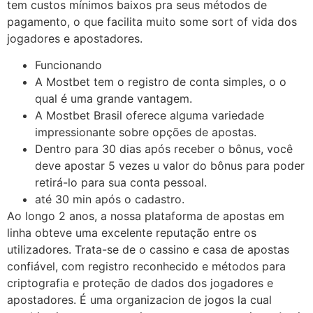
tem custos mínimos baixos pra seus métodos de
pagamento, o que facilita muito some sort of vida dos
jogadores e apostadores.
Funcionando
A Mostbet tem o registro de conta simples, o o
qual é uma grande vantagem.
A Mostbet Brasil oferece alguma variedade
impressionante sobre opções de apostas.
Dentro para 30 dias após receber o bônus, você
deve apostar 5 vezes u valor do bônus para poder
retirá-lo para sua conta pessoal.
até 30 min após o cadastro.
Ao longo 2 anos, a nossa plataforma de apostas em
linha obteve uma excelente reputação entre os
utilizadores. Trata-se de o cassino e casa de apostas
confiável, com registro reconhecido e métodos para
criptografia e proteção de dados dos jogadores e
apostadores. É uma organizacion de jogos la cual