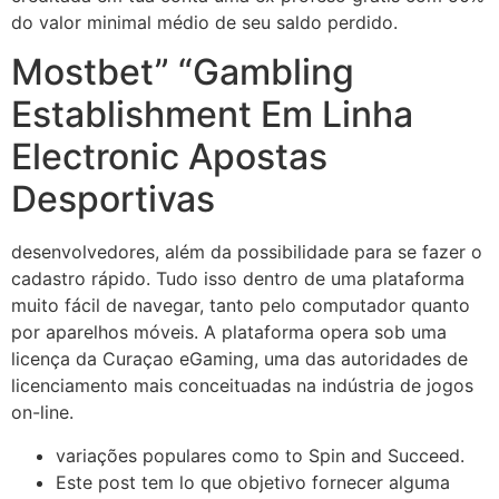
do valor minimal médio de seu saldo perdido.
Mostbet” “Gambling
Establishment Em Linha
Electronic Apostas
Desportivas
desenvolvedores, além da possibilidade para se fazer o
cadastro rápido. Tudo isso dentro de uma plataforma
muito fácil de navegar, tanto pelo computador quanto
por aparelhos móveis. A plataforma opera sob uma
licença da Curaçao eGaming, uma das autoridades de
licenciamento mais conceituadas na indústria de jogos
on-line.
variações populares como to Spin and Succeed.
Este post tem lo que objetivo fornecer alguma