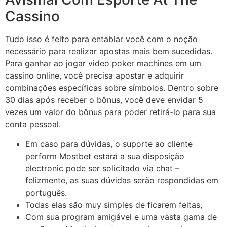
Cassino
Tudo isso é feito para entablar você com o noção
necessário para realizar apostas mais bem sucedidas.
Para ganhar ao jogar video poker machines em um
cassino online, você precisa apostar e adquirir
combinações específicas sobre símbolos. Dentro sobre
30 dias após receber o bônus, você deve envidar 5
vezes um valor do bônus para poder retirá-lo para sua
conta pessoal.
Em caso para dúvidas, o suporte ao cliente
perform Mostbet estará a sua disposição
electronic pode ser solicitado via chat –
felizmente, as suas dúvidas serão respondidas em
português.
Todas elas são muy simples de ficarem feitas,
Com sua program amigável e uma vasta gama de