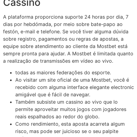
Cassino
A plataforma proporciona suporte 24 horas por dia, 7
dias por hebdómada, por meio sobre bate-papo ao
festón, e-mail e telefone. Se você tiver alguma dúvida
sobre registro, pagamentos ou regras de apostas, a
equipe sobre atendimento ao cliente da Mostbet está
sempre pronta para ajudar. A Mostbet é limitada quanto
a realização de transmissões em vídeo ao vivo.
todas as maiores federações do esporte.
Ao visitar um site oficial de uma Mostbet, você é
recebido com alguma interface elegante electronic
amigável que é fácil de navegar.
Também subsiste um cassino ao vivo que lo
permite aproveitar muitos jogos com jogadores
reais espalhados ao redor do globo.
Como rendimiento, esta aposta acarreta algum
risco, mas pode ser juicioso se o seu palpite