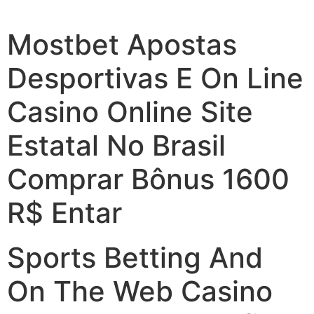
Mostbet Apostas
Desportivas E On Line
Casino Online Site
Estatal No Brasil
Comprar Bônus 1600
R$ Entar
Sports Betting And
On The Web Casino