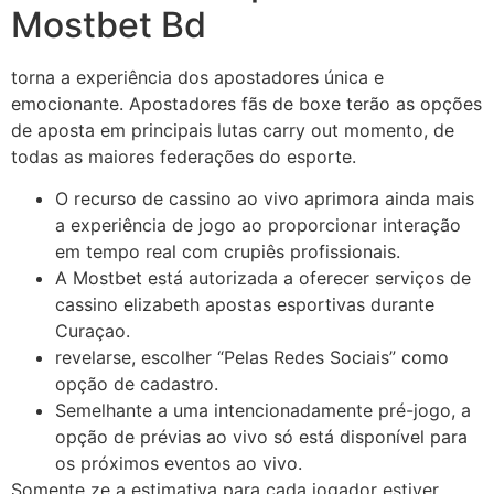
Mostbet Bd
torna a experiência dos apostadores única e
emocionante. Apostadores fãs de boxe terão as opções
de aposta em principais lutas carry out momento, de
todas as maiores federações do esporte.
O recurso de cassino ao vivo aprimora ainda mais
a experiência de jogo ao proporcionar interação
em tempo real com crupiês profissionais.
A Mostbet está autorizada a oferecer serviços de
cassino elizabeth apostas esportivas durante
Curaçao.
revelarse, escolher “Pelas Redes Sociais” como
opção de cadastro.
Semelhante a uma intencionadamente pré-jogo, a
opção de prévias ao vivo só está disponível para
os próximos eventos ao vivo.
Somente ze a estimativa para cada jogador estiver